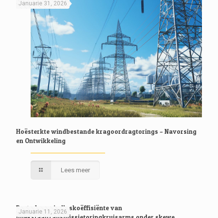
Januarie 31, 2026
Hoësterkte windbestande kragoordragtorings – Navorsing
en Ontwikkeling
Lees meer
Bestudeer windlaskoëffisiënte van
Januarie 11, 2026
hoekstaaltransmissietoringkruisarms onder skewe