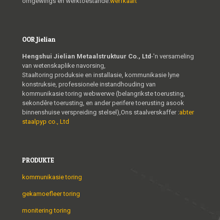
omgewings en werktoestande.
werfkaart
OOR Jielian
Hengshui Jielian Metaalstruktuur Co., Ltd
-'n versameling
van wetenskaplike navorsing,
Staaltoring produksie en installasie, kommunikasie lyne
konstruksie, professionele instandhouding van
kommunikasie toring webwerwe (belangrikste toerusting,
sekondêre toerusting, en ander perifere toerusting asook
binnenshuise verspreiding stelsel),Ons staalverskaffer :
abter
staalpyp co., Ltd
PRODUKTE
kommunikasie toring
gekamoefleer toring
monitering toring