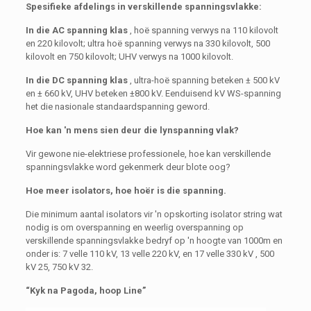
Spesifieke afdelings in verskillende spanningsvlakke:
In die AC spanning klas
, hoë spanning verwys na 110 kilovolt
en 220 kilovolt; ultra hoë spanning verwys na 330 kilovolt, 500
kilovolt en 750 kilovolt; UHV verwys na 1000 kilovolt.
In die DC spanning klas
, ultra-hoë spanning beteken ± 500 kV
en ± 660 kV, UHV beteken ±800 kV. Eenduisend kV WS-spanning
het die nasionale standaardspanning geword.
Hoe kan 'n mens sien deur die lynspanning vlak?
Vir gewone nie-elektriese professionele, hoe kan verskillende
spanningsvlakke word gekenmerk deur blote oog?
Hoe meer isolators, hoe hoër is die spanning.
Die minimum aantal isolators vir 'n opskorting isolator string wat
nodig is om overspanning en weerlig overspanning op
verskillende spanningsvlakke bedryf op 'n hoogte van 1000m en
onder is: 7 velle 110 kV, 13 velle 220 kV, en 17 velle 330 kV , 500
kV 25, 750 kV 32.
“Kyk na Pagoda, hoop Line”