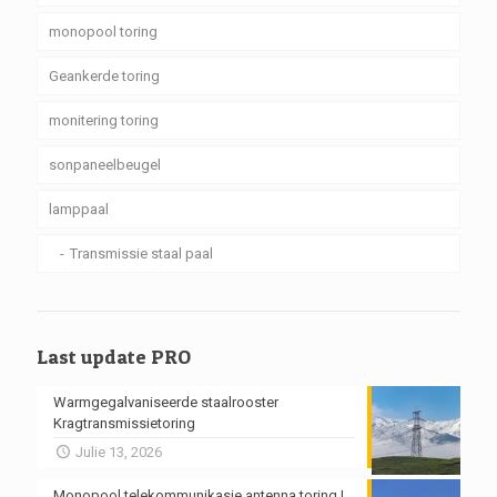
monopool toring
Geankerde toring
monitering toring
sonpaneelbeugel
lamppaal
Transmissie staal paal
Last update PRO
Warmgegalvaniseerde staalrooster
Kragtransmissietoring
Julie 13, 2026
Monopool telekommunikasie antenna toring |