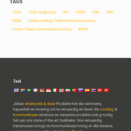
TAGS
132kv
132kV kragtoring
160'
230kV
33kv
35kv
380kv
4 Been Hoekige Telekommunikasie-toring
4 Been Tubular Kommunikasie toring
400KV
Taal
Jielian
strukturele & staal
Produkte het die vermoëns,
kapasiteit en ervaring om te vervaardig en lewer die
oordrag
&
kommunikasie
strukture en verwante produkte wat jy nodig
het van ons state-of-the art fasiliteite. Ons vervaardig
transmissie torings en Kommunikasie toring vir alle terreine,