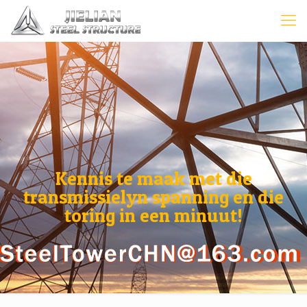
Kennis te maak met die
transmissielyn spanning en die
toring in een minuut!