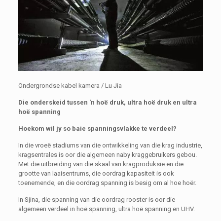
Ondergrondse kabel kamera / Lu Jia
Die onderskeid tussen 'n hoë druk, ultra hoë druk en ultra
hoë spanning
Hoekom wil jy so baie spanningsvlakke te verdeel?
In die vroeë stadiums van die ontwikkeling van die krag industrie,
kragsentrales is oor die algemeen naby kraggebruikers gebou.
Met die uitbreiding van die skaal van kragproduksie en die
grootte van laaisentrums, die oordrag kapasiteit is ook
toenemende, en die oordrag spanning is besig om al hoe hoër.
In Sjina, die spanning van die oordrag rooster is oor die
algemeen verdeel in hoë spanning, ultra hoë spanning en UHV.