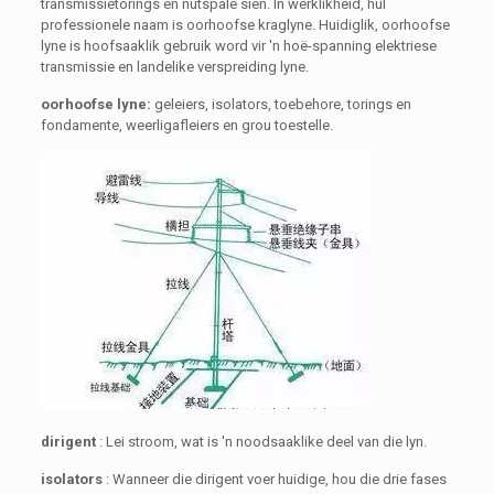
transmissietorings en nutspale sien. In werklikheid, hul
professionele naam is oorhoofse kraglyne. Huidiglik, oorhoofse
lyne is hoofsaaklik gebruik word vir 'n hoë-spanning elektriese
transmissie en landelike verspreiding lyne.
oorhoofse lyne:
geleiers, isolators, toebehore, torings en
fondamente, weerligafleiers en grou toestelle.
dirigent
: Lei stroom, wat is 'n noodsaaklike deel van die lyn.
isolators
: Wanneer die dirigent voer huidige, hou die drie fases