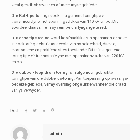
veral geskik vir swaar ys of meer myne gebiede.
Die Kat-tipe toring
is ook 'n algemene toringtipe vir
transmissielyne met spanningsvlakke van 110 kV en bo. Die
voordeel daarvan lê in sy vermoë om lyngange te red.
Die droë tipe toring
word hoofsaaklik as 'n spanningstoring en
'n hoektoring gebruik as gevolg van sy helderheid, direkte,
ekonomiese en praktiese stres toestande. Dit is 'n algemene
toring tipe vir transmissielyne met spanningsvlakke van 220 kV
en bo.
Die dubbel-loop drom toring
is 'n algemeen gebruikte
toringtipe van die dubbellus-toring. Van toepassing op swaar ys-
bedekte gebiede, vermy overslag ongelukke wanneer die draad
van ys verwyder.
Deel
admin