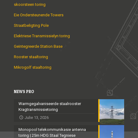
skoorsteen toring
Eie Ondersteunende Towers
Straatbeligting Pole
Elektriese Transmissielyn toring
Geïntegreerde Station Base
Rooster staaltoring
Mikrogolf staaltoring
NEWS PRO
Warmgegalvaniseerde staalrooster
Kragtransmissietoring
Julie 13, 2026
Monopool telekommunikasie antenna
toring | 25m HDG Staal Tegniese