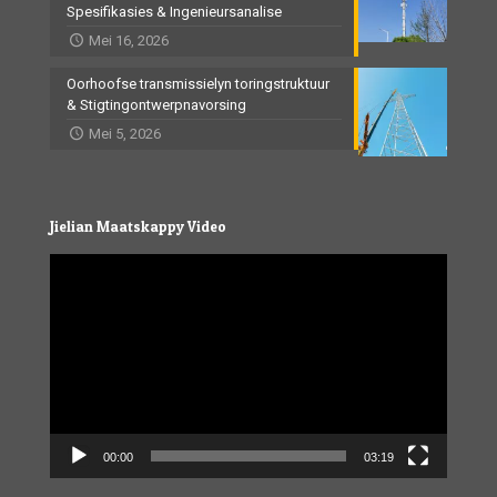
Spesifikasies & Ingenieursanalise
Mei 16, 2026
Oorhoofse transmissielyn toringstruktuur
& Stigtingontwerpnavorsing
Mei 5, 2026
Jielian Maatskappy Video
Video
Player
00:00
03:19