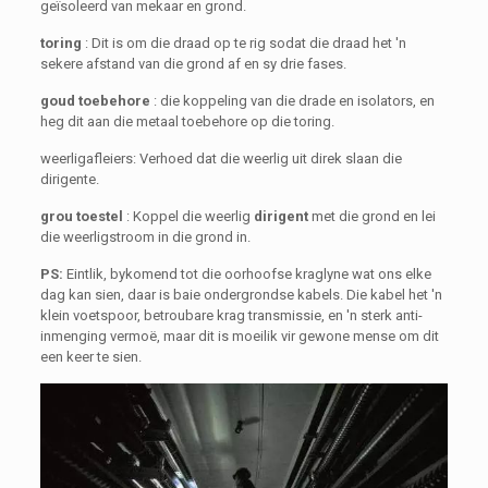
geïsoleerd van mekaar en grond.
toring
: Dit is om die draad op te rig sodat die draad het 'n
sekere afstand van die grond af en sy drie fases.
goud toebehore
: die koppeling van die drade en isolators, en
heg dit aan die metaal toebehore op die toring.
weerligafleiers: Verhoed dat die weerlig uit direk slaan die
dirigente.
grou toestel
: Koppel die weerlig
dirigent
met die grond en lei
die weerligstroom in die grond in.
PS:
Eintlik, bykomend tot die oorhoofse kraglyne wat ons elke
dag kan sien, daar is baie ondergrondse kabels. Die kabel het 'n
klein voetspoor, betroubare krag transmissie, en 'n sterk anti-
inmenging vermoë, maar dit is moeilik vir gewone mense om dit
een keer te sien.