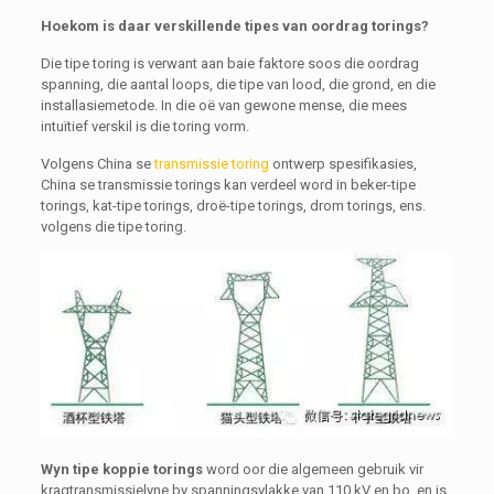
Hoekom is daar verskillende tipes van oordrag torings?
Die tipe toring is verwant aan baie faktore soos die oordrag
spanning, die aantal loops, die tipe van lood, die grond, en die
installasiemetode. In die oë van gewone mense, die mees
intuïtief verskil is die toring vorm.
Volgens China se
transmissie toring
ontwerp spesifikasies,
China se transmissie torings kan verdeel word in beker-tipe
torings, kat-tipe torings, droë-tipe torings, drom torings, ens.
volgens die tipe toring.
Wyn tipe koppie torings
word oor die algemeen gebruik vir
kragtransmissielyne by spanningsvlakke van 110 kV en bo, en is