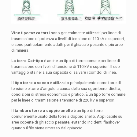
Vino tipo tazza torri
sono generalmente utilizzati per linee di
trasmissione di potenza a livelli di tensione di 110 kV e superiori,
e sono particolarmente adatti per il ghiaccio pesante o più aree
di miniera.
La torre Cat-tipo
è anche un tipo di torre comune per linee di
trasmissione con livelli di tensione di 110 kV e superiori. Il suo
vantaggio sta nella sua capacità di salvare i corridoi di linea.
Il tipo torre a secco
è utilizzato principalmente come torre di
tensione e torre d'angolo a causa della sua sgombero, diretto,
condizioni di stress economico e pratico. È un tipo torre comune
per le linee di trasmissione a tensione di 220 kV e superiori.
Il tamburo torre a doppio anello
è un tipo di torre
comunemente usato della torre a doppio anello. Applicabile su
aree coperte di ghiaccio pesante, evitando incidenti flashover
quando il filo viene rimosso dal ghiaccio.