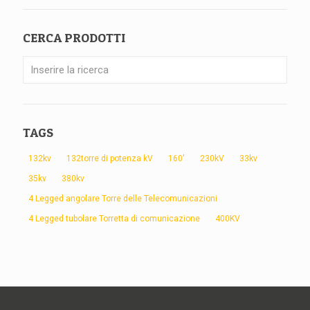
CERCA PRODOTTI
TAGS
132kv
132torre di potenza kV
160'
230kV
33kv
35kv
380kv
4 Legged angolare Torre delle Telecomunicazioni
4 Legged tubolare Torretta di comunicazione
400KV