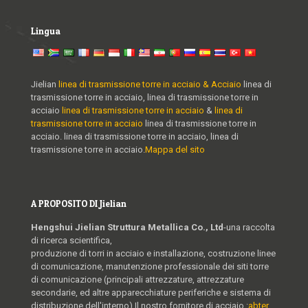
Lingua
Jielian
linea di trasmissione torre in acciaio & Acciaio
linea di
trasmissione torre in acciaio, linea di trasmissione torre in
acciaio
linea di trasmissione torre in acciaio
&
linea di
trasmissione torre in acciaio
linea di trasmissione torre in
acciaio. linea di trasmissione torre in acciaio, linea di
trasmissione torre in acciaio.
Mappa del sito
A PROPOSITO DI Jielian
Hengshui Jielian Struttura Metallica Co., Ltd
-una raccolta
di ricerca scientifica,
produzione di torri in acciaio e installazione, costruzione linee
di comunicazione, manutenzione professionale dei siti torre
di comunicazione (principali attrezzature, attrezzature
secondarie, ed altre apparecchiature periferiche e sistema di
distribuzione dell'interno),Il nostro fornitore di acciaio :
abter