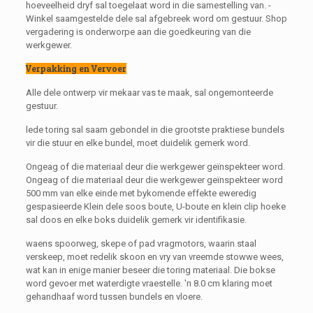
hoeveelheid dryf sal toegelaat word in die samestelling van. -
Winkel saamgestelde dele sal afgebreek word om gestuur. Shop
vergadering is onderworpe aan die goedkeuring van die
werkgewer.
Verpakking en Vervoer
Alle dele ontwerp vir mekaar vas te maak, sal ongemonteerde
gestuur.
lede toring sal saam gebondel in die grootste praktiese bundels
vir die stuur en elke bundel, moet duidelik gemerk word.
Ongeag of die materiaal deur die werkgewer geïnspekteer word.
Ongeag of die materiaal deur die werkgewer geïnspekteer word
500 mm van elke einde met bykomende effekte eweredig
gespasieerde Klein dele soos boute, U-boute en klein clip hoeke
sal doos en elke boks duidelik gemerk vir identifikasie.
waens spoorweg, skepe of pad vragmotors, waarin staal
verskeep, moet redelik skoon en vry van vreemde stowwe wees,
wat kan in enige manier beseer die toring materiaal. Die bokse
word gevoer met waterdigte vraestelle. 'n 8.0 cm klaring moet
gehandhaaf word tussen bundels en vloere.