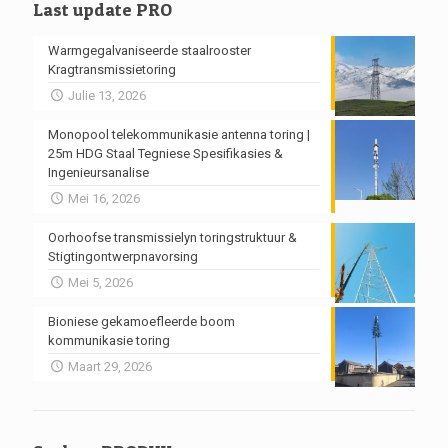
Last update PRO
Warmgegalvaniseerde staalrooster
Kragtransmissietoring
Julie 13, 2026
Monopool telekommunikasie antenna toring |
25m HDG Staal Tegniese Spesifikasies &
Ingenieursanalise
Mei 16, 2026
Oorhoofse transmissielyn toringstruktuur &
Stigtingontwerpnavorsing
Mei 5, 2026
Bioniese gekamoefleerde boom
kommunikasie toring
Maart 29, 2026