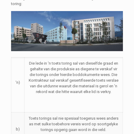
toring:
Die lede in 'n toets toring sal van dieselfde graad en
gehalte van die produksie as diegene te verskaf vir
die torings onder hierdie boddokumente wees. Die
Kontrakteur sal verskaf gesertifiseerde toets verslae
'n)
van die uitdunne waaruit die materiaal is gerol en 'n
rekord wat die hitte waaruit elke lid is verkry.
Toets torings sal nie spesiaal toegerus wees anders
as met sulke toebehore vereis word op soortgelyke
b)
torings opgerig gaan word in die veld.