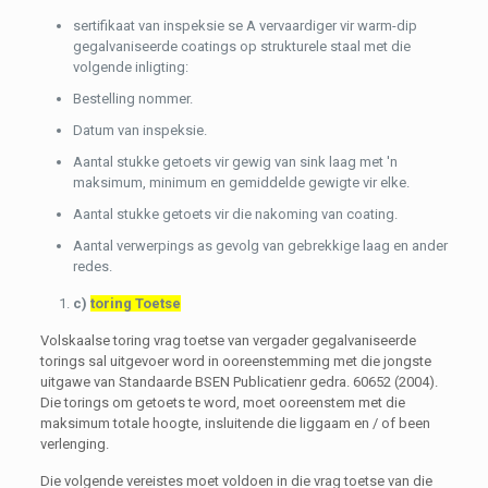
sertifikaat van inspeksie se A vervaardiger vir warm-dip
gegalvaniseerde coatings op strukturele staal met die
volgende inligting:
Bestelling nommer.
Datum van inspeksie.
Aantal stukke getoets vir gewig van sink laag met 'n
maksimum, minimum en gemiddelde gewigte vir elke.
Aantal stukke getoets vir die nakoming van coating.
Aantal verwerpings as gevolg van gebrekkige laag en ander
redes.
c)
toring Toetse
Volskaalse toring vrag toetse van vergader gegalvaniseerde
torings sal uitgevoer word in ooreenstemming met die jongste
uitgawe van Standaarde BSEN Publicatienr gedra. 60652 (2004).
Die torings om getoets te word, moet ooreenstem met die
maksimum totale hoogte, insluitende die liggaam en / of been
verlenging.
Die volgende vereistes moet voldoen in die vrag toetse van die