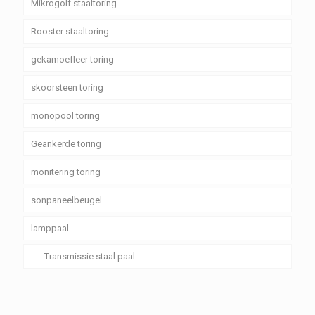
Mikrogolf staaltoring
Rooster staaltoring
gekamoefleer toring
skoorsteen toring
monopool toring
Geankerde toring
monitering toring
sonpaneelbeugel
lamppaal
Transmissie staal paal