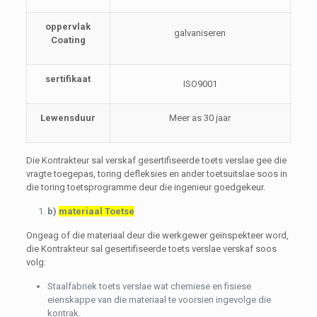
oppervlak
galvaniseren
Coating
sertifikaat
ISO9001
Lewensduur
Meer as 30 jaar
Die Kontrakteur sal verskaf gesertifiseerde toets verslae gee die
vragte toegepas, toring defleksies en ander toetsuitslae soos in
die toring toetsprogramme deur die ingenieur goedgekeur.
b)
materiaal Toetse
Ongeag of die materiaal deur die werkgewer geïnspekteer word,
die Kontrakteur sal gesertifiseerde toets verslae verskaf soos
volg:
Staalfabriek toets verslae wat chemiese en fisiese
eienskappe van die materiaal te voorsien ingevolge die
kontrak.