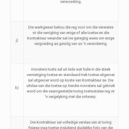
verwoesting.
Die werkgewer behou die reg voor om die vereistes
vir die verrigting van enige of alle toetse en die
Kontrakteur verander sal nie geregtig wees om enige
j)
vergoeding as gevolg van so 'n verandering.
monsters toets sal uit lede wat hulle in die steek
vernietiging toetse en standaard trek toetse uitgeroei
sal uitgevoer word op koste van Kontrakteur se. Die
uitslae van die toetse op hierdie monsters sal gebruik
k)
word om die saamgestelde toring toetsuitslae reg vir
'n vergelyking met die ontwerp.
Die Kontrakteur sal volledige verslae van al toring
fisiese vrag toetse insluitend duidelike foto van die