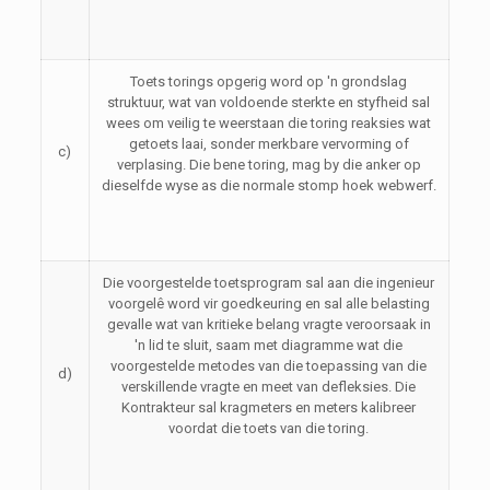
Toets torings opgerig word op 'n grondslag
struktuur, wat van voldoende sterkte en styfheid sal
wees om veilig te weerstaan ​​die toring reaksies wat
getoets laai, sonder merkbare vervorming of
c)
verplasing. Die bene toring, mag by die anker op
dieselfde wyse as die normale stomp hoek webwerf.
Die voorgestelde toetsprogram sal aan die ingenieur
voorgelê word vir goedkeuring en sal alle belasting
gevalle wat van kritieke belang vragte veroorsaak in
'n lid te sluit, saam met diagramme wat die
voorgestelde metodes van die toepassing van die
d)
verskillende vragte en meet van defleksies. Die
Kontrakteur sal kragmeters en meters kalibreer
voordat die toets van die toring.