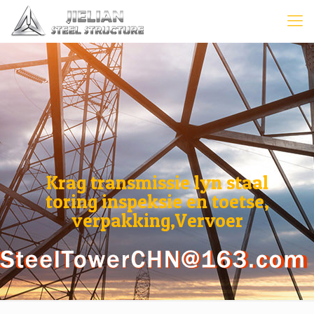
Krag transmissie lyn staal
toring inspeksie en toetse,
verpakking,Vervoer