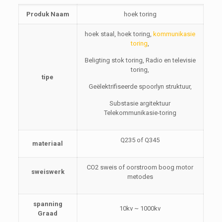
Produk Naam
hoek toring
hoek staal, hoek toring,
kommunikasie
toring
,
Beligting stok toring, Radio en televisie
toring,
tipe
Geëlektrifiseerde spoorlyn struktuur,
Substasie argitektuur
Telekommunikasie-toring
Q235 of Q345
materiaal
CO2 sweis of oorstroom boog motor
sweiswerk
metodes
spanning
10kv ~ 1000kv
Graad