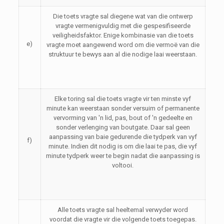
Die toets vragte sal diegene wat van die ontwerp
vragte vermenigvuldig met die gespesifiseerde
veiligheidsfaktor. Enige kombinasie van die toets
e)
vragte moet aangewend word om die vermoë van die
struktuur te bewys aan al die nodige laai weerstaan.
Elke toring sal die toets vragte vir ten minste vyf
minute kan weerstaan ​​sonder versuim of permanente
vervorming van 'n lid, pas, bout of 'n gedeelte en
sonder verlenging van boutgate. Daar sal geen
aanpassing van baie gedurende die tydperk van vyf
f)
minute. Indien dit nodig is om die laai te pas, die vyf
minute tydperk weer te begin nadat die aanpassing is
voltooi.
Alle toets vragte sal heeltemal verwyder word
voordat die vragte vir die volgende toets toegepas.