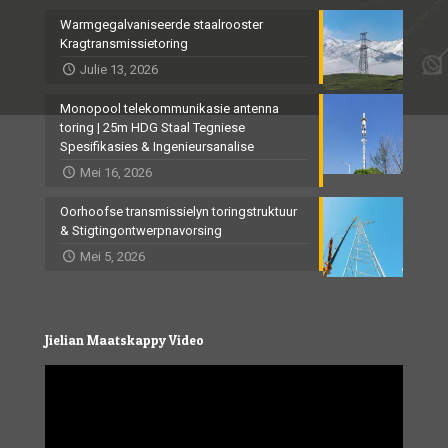
Warmgegalvaniseerde staalrooster
Kragtransmissietoring
Julie 13, 2026
Monopool telekommunikasie antenna
toring | 25m HDG Staal Tegniese
Spesifikasies & Ingenieursanalise
Mei 16, 2026
Oorhoofse transmissielyn toringstruktuur
& Stigtingontwerpnavorsing
Mei 5, 2026
Jielian Maatskappy Video
Video
Player