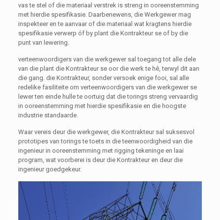
vas te stel of die materiaal verstrek is streng in ooreenstemming
met hierdie spesifikasie. Daarbenewens, die Werkgewer mag
inspekteer en te aanvaar of die materiaal wat kragtens hierdie
spesifikasie verwerp óf by plant die Kontrakteur se of by die
punt van lewering.
verteenwoordigers van die werkgewer sal toegang tot alle dele
van die plant die Kontrakteur se oor die werk te hê, terwyl dit aan
die gang. die Kontrakteur, sonder versoek enige fooi, sal alle
redelike fasiliteite om verteenwoordigers van die werkgewer se
lewer ten einde hulle te oortuig dat die torings streng vervaardig
in ooreenstemming met hierdie spesifikasie en die hoogste
industrie standaarde.
Waar vereis deur die werkgewer, die Kontrakteur sal suksesvol
prototipes van torings te toets in die teenwoordigheid van die
ingenieur in ooreenstemming met rigging tekeninge en laai
program, wat voorberei is deur die Kontrakteur en deur die
ingenieur goedgekeur.