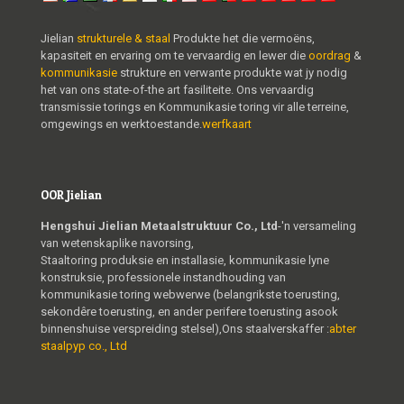
Jielian
strukturele & staal
Produkte het die vermoëns,
kapasiteit en ervaring om te vervaardig en lewer die
oordrag
&
kommunikasie
strukture en verwante produkte wat jy nodig
het van ons state-of-the art fasiliteite. Ons vervaardig
transmissie torings en Kommunikasie toring vir alle terreine,
omgewings en werktoestande.
werfkaart
OOR Jielian
Hengshui Jielian Metaalstruktuur Co., Ltd
-'n versameling
van wetenskaplike navorsing,
Staaltoring produksie en installasie, kommunikasie lyne
konstruksie, professionele instandhouding van
kommunikasie toring webwerwe (belangrikste toerusting,
sekondêre toerusting, en ander perifere toerusting asook
binnenshuise verspreiding stelsel),Ons staalverskaffer :
abter
staalpyp co., Ltd