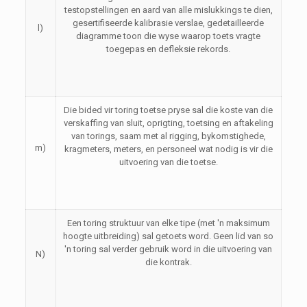
testopstellingen en aard van alle mislukkings te dien,
gesertifiseerde kalibrasie verslae, gedetailleerde
l)
diagramme toon die wyse waarop toets vragte
toegepas en defleksie rekords.
Die bided vir toring toetse pryse sal die koste van die
verskaffing van sluit, oprigting, toetsing en aftakeling
van torings, saam met al rigging, bykomstighede,
m)
kragmeters, meters, en personeel wat nodig is vir die
uitvoering van die toetse.
Een toring struktuur van elke tipe (met 'n maksimum
hoogte uitbreiding) sal getoets word. Geen lid van so
'n toring sal verder gebruik word in die uitvoering van
N)
die kontrak.