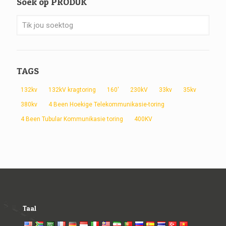
Soek op PRODUK
TAGS
132kv
132kV kragtoring
160'
230kV
33kv
35kv
380kv
4 Been Hoekige Telekommunikasie-toring
4 Been Tubular Kommunikasie toring
400KV
Taal