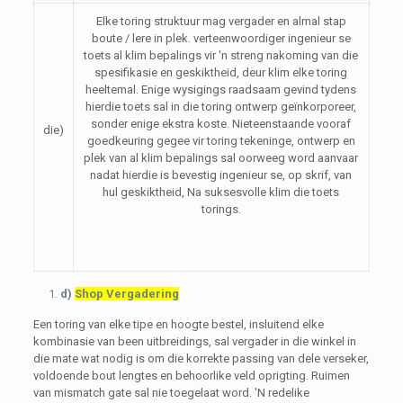
Elke toring struktuur mag vergader en almal stap
boute / lere in plek. verteenwoordiger ingenieur se
toets al klim bepalings vir 'n streng nakoming van die
spesifikasie en geskiktheid, deur klim elke toring
heeltemal. Enige wysigings raadsaam gevind tydens
hierdie toets sal in die toring ontwerp geïnkorporeer,
sonder enige ekstra koste. Nieteenstaande vooraf
die)
goedkeuring gegee vir toring tekeninge, ontwerp en
plek van al klim bepalings sal oorweeg word aanvaar
nadat hierdie is bevestig ingenieur se, op skrif, van
hul geskiktheid, Na suksesvolle klim die toets
torings.
d)
Shop Vergadering
Een toring van elke tipe en hoogte bestel, insluitend elke
kombinasie van been uitbreidings, sal vergader in die winkel in
die mate wat nodig is om die korrekte passing van dele verseker,
voldoende bout lengtes en behoorlike veld oprigting. Ruimen
van mismatch gate sal nie toegelaat word. 'N redelike