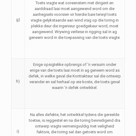
Toets vragte wat ooreenstem met dirigent en
aarddraad laai moet aangewend word om die
aanhegsels voorsien vir hierdie baie terwyl toets
g)
vragte gelykstaande aan wind vrag op die toring in
plekke deur die ingenieur goedgekeur word, moet
aangewend. Wrywing verliese in rigging sal in ag
geneem word in die toepassing van die toets vragte.
Enige opsigtelike opbrengs of 'n versuim onder
enige van die toets laai moet in ag geneem word as
defek, in welke geval die Kontrakteur sal die ontwerp
h)
verander en sal herhaal op eie koste, die toets geval
waarin 'n defek ontwikkel.
Na alles defekte, het ontwikkel tydens die gereelde
toetse, is reggestel en na die toring bevredigend dra
ontwerp vragte vermenigvuldig met veiligheid
i)
faktore, die toring sal dan getoets word om