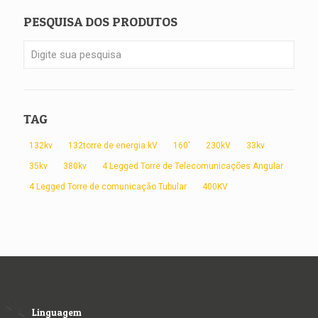
PESQUISA DOS PRODUTOS
TAG
132kv
132torre de energia kV
160'
230kV
33kv
35kv
380kv
4 Legged Torre de Telecomunicações Angular
4 Legged Torre de comunicação Tubular
400KV
Linguagem