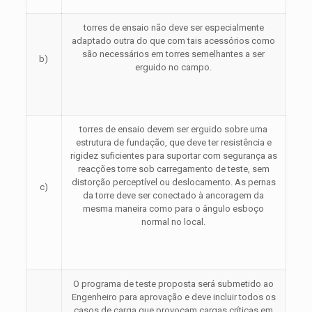
torres de ensaio não deve ser especialmente
adaptado outra do que com tais acessórios como
são necessários em torres semelhantes a ser
b)
erguido no campo.
torres de ensaio devem ser erguido sobre uma
estrutura de fundação, que deve ter resistência e
rigidez suficientes para suportar com segurança as
reacções torre sob carregamento de teste, sem
distorção perceptível ou deslocamento. As pernas
c)
da torre deve ser conectado à ancoragem da
mesma maneira como para o ângulo esboço
normal no local.
O programa de teste proposta será submetido ao
Engenheiro para aprovação e deve incluir todos os
casos de carga que provocam cargas críticas em