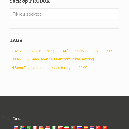
Soek op PRODUK
TAGS
132kv
132kV kragtoring
160'
230kV
33kv
35kv
380kv
4 Been Hoekige Telekommunikasie-toring
4 Been Tubular Kommunikasie toring
400KV
Taal