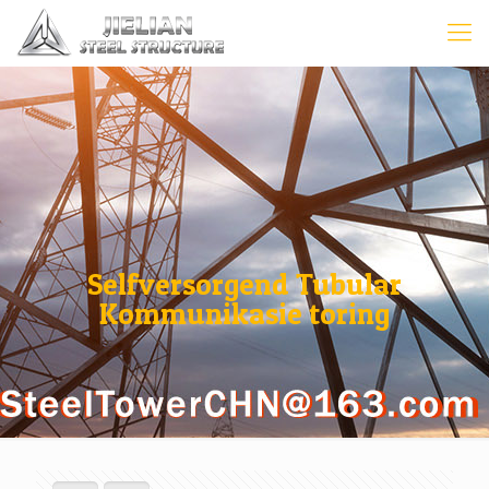
Selfversorgend Tubular
Kommunikasie toring