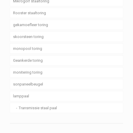
Mikrogolf staaltoring
Rooster staaltoring
gekamoefleer toring
skoorsteen toring
monopool toring
Geankerde toring
monitering toring
sonpaneelbeugel
lamppaal
Transmissie staal paal