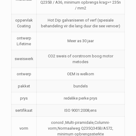
Q235B / A36, minimum opbrengs krag>= 235n
/ mm2
oppervlak
Hot Dip galvaniseren of verf (spesiale
Coating
behandeling vir die lang duur die see vervoer)
ontwerp
Meer as 30 jaar
Lifetime
CO2 sweis of oorstroom boog motor
sweiswerk
metodes
ontwerp
OEM is welkom
pakket
bundels
prys
redelike perke prys
sertifikaat
ISO 9001:2008,ens
conoid ,Multi-piramidale,Columni-
vorm
vorm,Normaalweg Q235Q345B/A572,
minimum opbrengssterkte