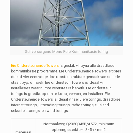
Selfversorgend Mono Pole Kommunikasie toring
Eie Ondersteunende Towers
is geskik vir byna alle draadlose
kommunikasie programme. Eie Ondersteunende Towers is tipies
drie of vier eensydige tipe rooster strukture gemaak van soliede
staaf, pyp, of hoek. Eie ondersteun Towers is ideaal vir
installasies waar ruimte vereistes is beperk. Eie ondersteun
torings is goedkoop om te koop, vervoer, en installeer. Eie
Ondersteunende Towers is ideaal vir sellulêre torings, draadlose
internet torings, uitsending torings, radio torings, tuisland
sekuriteit torings, en wind torings.
Normaalweg Q235Q345B/A572, minimum
opbrengssterkte>= 345n / mm2
materiaal