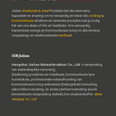
Jielian
strukturele & staal
Produkte het die vermoëns,
kapasiteit en ervaring om te vervaardig en lewer die
oordrag
&
kommunikasie
strukture en verwante produkte wat jy nodig
het van ons state-of-the art fasiliteite. Ons vervaardig
transmissie torings en Kommunikasie toring vir alle terreine,
omgewings en werktoestande.
werfkaart
OOR Jielian
Hengshui Jielian Metaalstruktuur Co., Ltd
-'n versameling
van wetenskaplike navorsing,
Staaltoring produksie en installasie, kommunikasie lyne
konstruksie, professionele instandhouding van
kommunikasie toring webwerwe (belangrikste toerusting,
sekondêre toerusting, en ander perifere toerusting asook
binnenshuise verspreiding stelsel),Ons staalverskaffer :
abter
staalpyp co., Ltd