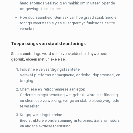
hierdie torings veelsydig en maklik om in uiteenlopende
omgewings te installeer.
Hoë duursaamheid: Gemaak van hoë graad staal, hierdie
torings weerstaan ​​slytasie, langtermyn funksionaliteit te
verseker.
Toepassings van staalsteuntorings
Staalsteuntorings word oor 'n verskeidenheid nywerhede
gebruik, elkeen met unieke eise:
Industriële vervaardigingsfasiliteite:
Verskaf platforms vir masjinerie, onderhoudspersoneel, en
berging.
Chemiese en Petrochemiese aanlegte:
Ondersteuningstoerusting wat gebruik word in raffinering
en chemiese verwerking, veilige en stabiele bedrywighede
te verseker.
Kragopwekkingsterreine:
Bied strukturele ondersteuning vir turbines, transformators,
en ander elektriese toerusting.