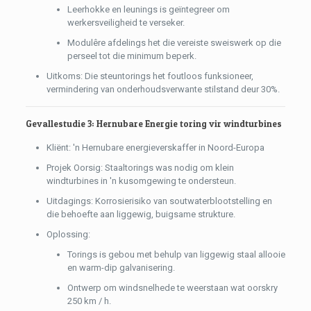
Leerhokke en leunings is geïntegreer om
werkersveiligheid te verseker.
Modulêre afdelings het die vereiste sweiswerk op die
perseel tot die minimum beperk.
Uitkoms: Die steuntorings het foutloos funksioneer,
vermindering van onderhoudsverwante stilstand deur 30%.
Gevallestudie 3: Hernubare Energie toring vir windturbines
Kliënt: 'n Hernubare energieverskaffer in Noord-Europa
Projek Oorsig: Staaltorings was nodig om klein
windturbines in 'n kusomgewing te ondersteun.
Uitdagings: Korrosierisiko van soutwaterblootstelling en
die behoefte aan liggewig, buigsame strukture.
Oplossing:
Torings is gebou met behulp van liggewig staal allooie
en warm-dip galvanisering.
Ontwerp om windsnelhede te weerstaan ​​wat oorskry
250 km / h.