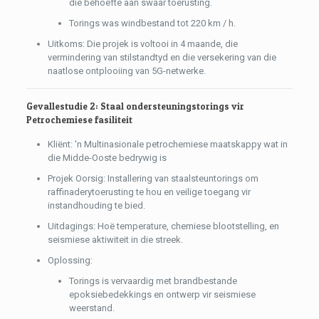
die behoefte aan swaar toerusting.
Torings was windbestand tot 220 km / h.
Uitkoms: Die projek is voltooi in 4 maande, die
vermindering van stilstandtyd en die versekering van die
naatlose ontplooiing van 5G-netwerke.
Gevallestudie 2: Staal ondersteuningstorings vir
Petrochemiese fasiliteit
Kliënt: 'n Multinasionale petrochemiese maatskappy wat in
die Midde-Ooste bedrywig is
Projek Oorsig: Installering van staalsteuntorings om
raffinaderytoerusting te hou en veilige toegang vir
instandhouding te bied.
Uitdagings: Hoë temperature, chemiese blootstelling, en
seismiese aktiwiteit in die streek.
Oplossing:
Torings is vervaardig met brandbestande
epoksiebedekkings en ontwerp vir seismiese
weerstand.