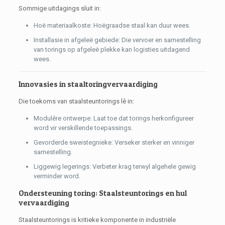
Sommige uitdagings sluit in:
Hoë materiaalkoste: Hoëgraadse staal kan duur wees.
Installasie in afgeleë gebiede: Die vervoer en samestelling
van torings op afgeleë plekke kan logisties uitdagend
wees.
Innovasies in staaltoringvervaardiging
Die toekoms van staalsteuntorings lê in:
Modulêre ontwerpe: Laat toe dat torings herkonfigureer
word vir verskillende toepassings.
Gevorderde sweistegnieke: Verseker sterker en vinniger
samestelling.
Liggewig legerings: Verbeter krag terwyl algehele gewig
verminder word.
Ondersteuning toring: Staalsteuntorings en hul
vervaardiging
Staalsteuntorings is kritieke komponente in industriële