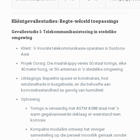
Kliëntgevallestudies: Regte-wêreld toepassings
Gevallestudie 1: Telekommunikasietoring in stedelike
omgewing
Kliënt: 'n Voorste telekommunikasie-operateur in Suidoos-
Asië
Projek Oorsig: Die maatskappy vereis 50 staal torings, elke
40 meter hoog, vir 5G-antennas in 'n stedelike omgewing.
Uitdagings: Beperkte spasie vir konstruksie, hoë
windsnelhede in kusgebiede, en die behoefte aan
korrosiebestandheid as gevolg van humiditeit.
Oplossing:
Torings is vervaardig met ASTM A588 staal met 'n
warm gegalvaniseerde deklaag vir weerstand teen
korrosie.
Kompakte modulêre ontwerp het vinniger
samestelling op die perseel moontlik gemaak sonder