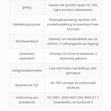
Varieer met grootte; tipies 10–50%
gewig
ligter as beton alternatiewe
Warmgalvanisering, epoksie verf,
Bedekkingsopsies
poeierbedekking vir weerstand teen
korrosie
Ontwerp om windsnelhede van tot
Windweerstand
250 km / h (afhangende van ligging)
Seismiese
Ontwerp om Sone te weerstaan 4
weerstand
seismiese gebeure
Lere met hokke, handrelings, anti-
Veiligheidskenmerke
gly trappe
30–50% vinniger as tradisionele
Byeenkoms Tyd
strukture
Voldoening aan
ISO 9001, ANSI/AISC 360, AWS D1.1
standaarde
(sweiswerk), en Eurokode 3