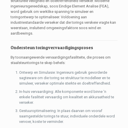
strukturele veiligheid en doeltreffendheid verseker. Moderne
ingenieursgereedskap, soos Eindige Element Analise (FEA),
word gebruik om werklike spanning te simuleer en
toringontwerp te optimaliseer. Voldoening aan
industriestandaarde verseker dat die torings verskeie vragte kan
weerstaan, insluitend omgewingsfaktore soos wind en
aardbewings.
Ondersteun toringvervaardigingsproses
By toonaangewende vervaardigingsfasiliteite, die proses om
staalsteuntorings te skep behels:
Ontwerp en Simulasie: Ingenieurs gebruik gevorderde
sagteware om die toring se struktuur te modelleer en te
simuleer, verseker optimale sterkte en doeltreffendheid.
In-huis vervaardiging: Alle komponente word binne 'n
enkele fasiliteit vervaardig om kwaliteit en akkuraatheid te
verseker.
Gestuuroptimalisering: In plaas daarvan om vooraf
saamgestelde torings te stuur, individuele onderdele word
vervoer, koste te verminder.