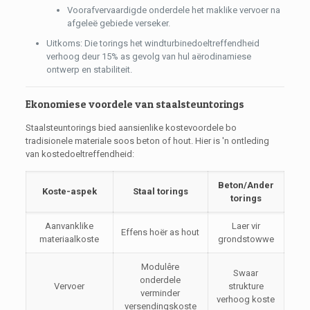
Voorafvervaardigde onderdele het maklike vervoer na
afgeleë gebiede verseker.
Uitkoms: Die torings het windturbinedoeltreffendheid
verhoog deur 15% as gevolg van hul aërodinamiese
ontwerp en stabiliteit.
Ekonomiese voordele van staalsteuntorings
Staalsteuntorings bied aansienlike kostevoordele bo
tradisionele materiale soos beton of hout. Hier is 'n ontleding
van kostedoeltreffendheid:
Beton/Ander
Koste-aspek
Staal torings
torings
Aanvanklike
Laer vir
Effens hoër as hout
materiaalkoste
grondstowwe
Modulêre
Swaar
onderdele
Vervoer
strukture
verminder
verhoog koste
versendingskoste