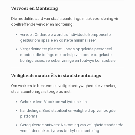
Vervoer en Montering
Die modulêre aard van staalsteuntorings maak voorsiening vir
doeltreffende vervoer en montering:
vervoer: Onderdele word as individuele komponente
gestuur om spasie en koste te minimaliseer.
Vergadering ter plaatse: Hoogs opgeleide personeel
monteer die torings met behulp van boute of gelaste
konfigurasies, verseker vinnige en foutvrye konstruksie.
Veiligheidsmaatreëls in staalsteuntorings
Om werkers te beskerm en veilige bedrywighede te verseker,
staal steuntorings is toegerus met:
Gehokte lere: Voorkom val tydens klim.
handrelings: Bied stabiliteit en veiligheid op verhoogde
platforms.
Gereguleerde ontwerp: Nakoming van veiligheidstandaarde
verminder risiko's tydens bedryf en montering.