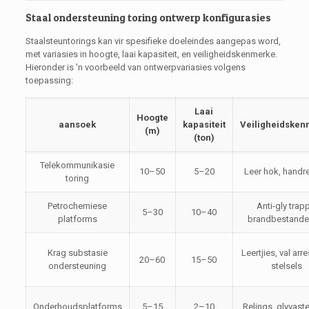
Staal ondersteuning toring ontwerp konfigurasies
Staalsteuntorings kan vir spesifieke doeleindes aangepas word,
met variasies in hoogte, laai kapasiteit, en veiligheidskenmerke.
Hieronder is 'n voorbeeld van ontwerpvariasies volgens
toepassing:
Laai
Hoogte
aansoek
kapasiteit
Veiligheidske
(m)
(ton)
Telekommunikasie
10–50
5–20
Leer hok, handr
toring
Petrochemiese
Anti-gly trap
5–30
10–40
platforms
brandbestande 
Krag substasie
Leertjies, val arr
20–60
15–50
ondersteuning
stelsels
Onderhoudsplatforms
5–15
2–10
Relings, glyvaste