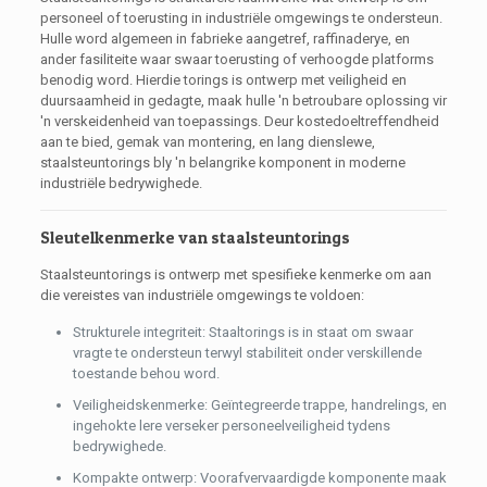
personeel of toerusting in industriële omgewings te ondersteun.
Hulle word algemeen in fabrieke aangetref, raffinaderye, en
ander fasiliteite waar swaar toerusting of verhoogde platforms
benodig word. Hierdie torings is ontwerp met veiligheid en
duursaamheid in gedagte, maak hulle 'n betroubare oplossing vir
'n verskeidenheid van toepassings. Deur kostedoeltreffendheid
aan te bied, gemak van montering, en lang dienslewe,
staalsteuntorings bly 'n belangrike komponent in moderne
industriële bedrywighede.
Sleutelkenmerke van staalsteuntorings
Staalsteuntorings is ontwerp met spesifieke kenmerke om aan
die vereistes van industriële omgewings te voldoen:
Strukturele integriteit: Staaltorings is in staat om swaar
vragte te ondersteun terwyl stabiliteit onder verskillende
toestande behou word.
Veiligheidskenmerke: Geïntegreerde trappe, handrelings, en
ingehokte lere verseker personeelveiligheid tydens
bedrywighede.
Kompakte ontwerp: Voorafvervaardigde komponente maak