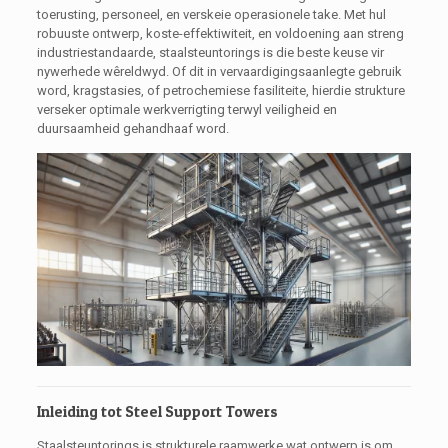
toerusting, personeel, en verskeie operasionele take. Met hul
robuuste ontwerp, koste-effektiwiteit, en voldoening aan streng
industriestandaarde, staalsteuntorings is die beste keuse vir
nywerhede wêreldwyd. Of dit in vervaardigingsaanlegte gebruik
word, kragstasies, of petrochemiese fasiliteite, hierdie strukture
verseker optimale werkverrigting terwyl veiligheid en
duursaamheid gehandhaaf word.
Inleiding tot Steel Support Towers
Staalsteuntorings is strukturele raamwerke wat ontwerp is om