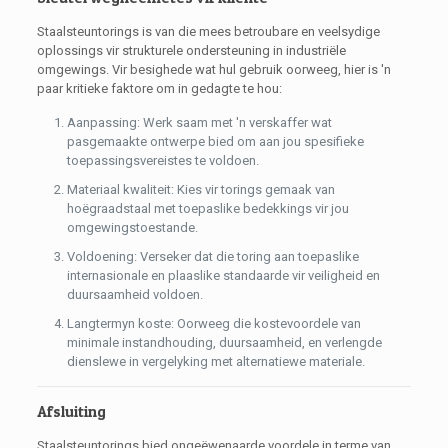
Staalsteuntorings is van die mees betroubare en veelsydige
oplossings vir strukturele ondersteuning in industriële
omgewings. Vir besighede wat hul gebruik oorweeg, hier is 'n
paar kritieke faktore om in gedagte te hou:
Aanpassing: Werk saam met 'n verskaffer wat
pasgemaakte ontwerpe bied om aan jou spesifieke
toepassingsvereistes te voldoen.
Materiaal kwaliteit: Kies vir torings gemaak van
hoëgraadstaal met toepaslike bedekkings vir jou
omgewingstoestande.
Voldoening: Verseker dat die toring aan toepaslike
internasionale en plaaslike standaarde vir veiligheid en
duursaamheid voldoen.
Langtermyn koste: Oorweeg die kostevoordele van
minimale instandhouding, duursaamheid, en verlengde
dienslewe in vergelyking met alternatiewe materiale.
Afsluiting
Staalsteuntorings bied ongeëwenaarde voordele in terme van