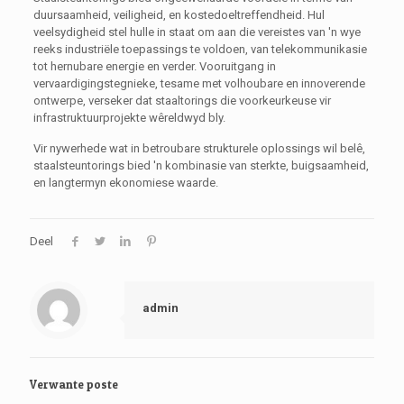
duursaamheid, veiligheid, en kostedoeltreffendheid. Hul
veelsydigheid stel hulle in staat om aan die vereistes van 'n wye
reeks industriële toepassings te voldoen, van telekommunikasie
tot hernubare energie en verder. Vooruitgang in
vervaardigingstegnieke, tesame met volhoubare en innoverende
ontwerpe, verseker dat staaltorings die voorkeurkeuse vir
infrastruktuurprojekte wêreldwyd bly.
Vir nywerhede wat in betroubare strukturele oplossings wil belê,
staalsteuntorings bied 'n kombinasie van sterkte, buigsaamheid,
en langtermyn ekonomiese waarde.
Deel
admin
Verwante poste