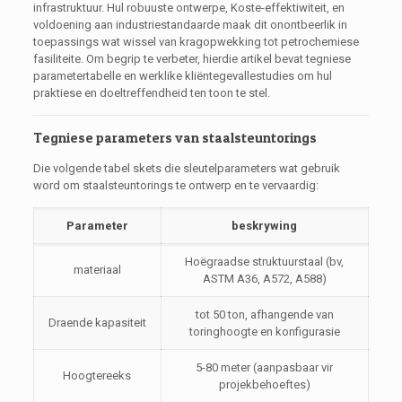
infrastruktuur. Hul robuuste ontwerpe, Koste-effektiwiteit, en
voldoening aan industriestandaarde maak dit onontbeerlik in
toepassings wat wissel van kragopwekking tot petrochemiese
fasiliteite. Om begrip te verbeter, hierdie artikel bevat tegniese
parametertabelle en werklike kliëntegevallestudies om hul
praktiese en doeltreffendheid ten toon te stel.
Tegniese parameters van staalsteuntorings
Die volgende tabel skets die sleutelparameters wat gebruik
word om staalsteuntorings te ontwerp en te vervaardig:
Parameter
beskrywing
Hoëgraadse struktuurstaal (bv,
materiaal
ASTM A36, A572, A588)
tot 50 ton, afhangende van
Draende kapasiteit
toringhoogte en konfigurasie
5-80 meter (aanpasbaar vir
Hoogtereeks
projekbehoeftes)