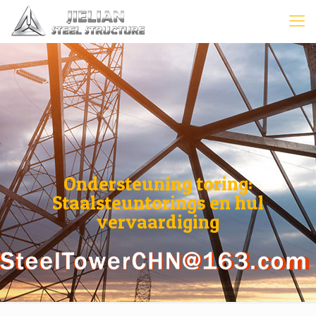
Ondersteuning toring:
Staalsteuntorings en hul
vervaardiging