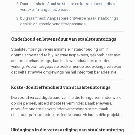
Duursaamheid: Staal se sterkte en korrosiebestandheid
verseker 'n langer lewensduur.
buigsaamheid: Aanpasbare ontwerpe maak staaltorings
geskik vir uiteenlopende toepassings.
Onderhoud en lewensduur van staalsteuntorings
Staalsteuntorings vereis minimale instandhouding om in
optimale toestand te bly. Roetine inspeksies, gekombineer met
anti-roes behandelings, kan hul lewensduur met dekades
verleng. Vooraf toegepaste beskermende bedekkings verseker
dat selfs strawwe omgewings nie hul integriteit benadeel nie.
Koste-doeltreffendheid van staalsteuntorings
Die voorafvervaardigde aard van hierdie torings verminder werk
op die perseel, arbeidskoste te verminder. Daarbenewens,
modulêre onderdele verminder versendingskoste, maak
staaltorings 'n kostedoeltreffende keuse vir industriële projekte.
Uitdagings in die vervaardiging van staalsteuntoring