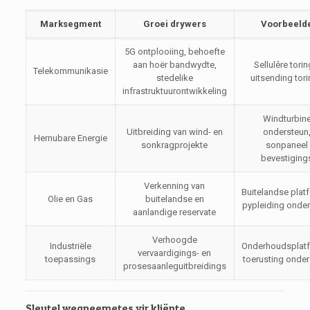
Marksegment
Groei drywers
Voorbeeld
5G ontplooiing, behoefte
aan hoër bandwydte,
Sellulêre torin
Telekommunikasie
stedelike
uitsending tor
infrastruktuurontwikkeling
Windturbin
Uitbreiding van wind- en
ondersteun
Hernubare Energie
sonkragprojekte
sonpaneel
bevestiging
Verkenning van
Buitelandse plat
Olie en Gas
buitelandse en
pypleiding onde
aanlandige reservate
Verhoogde
Industriële
Onderhoudsplatf
vervaardigings- en
toepassings
toerusting onde
prosesaanleguitbreidings
Sleutel wegneemetes vir kliënte