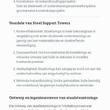
Konstruksie- en instandhoudingsprojekte:
Dien as steierwerk of ondersteuningsraamwerke tydens
grootskaalse konstruksieprojekte.
Voordele van Steel Support Towers
Koste-effektiwiteit: Staaltorings is meer bekostigbaar in
vergelyking met ander strukturele ondersteunings as
gevolg van laer materiaalkoste en doeltreffende
vervaardiging.
Duursaamheid: Hul korrosiebestande bedekkings en
robuuste ontwerp laat hulle vir dekades in moeilike
toestande presteer.
Veelsydigheid: Staaltorings kan aangepas word om aan die
unieke behoeftes van enige bedryf te voldoen.
Minimale instandhouding: Sodra geïnstalleer, hulle benodig
min onderhoud, langtermyn bedryfskoste te verminder.
Ontwerp en ingenieurswese van staalsteuntorings
Die ontwerp van staalsteuntorings is 'n kritieke proses wat