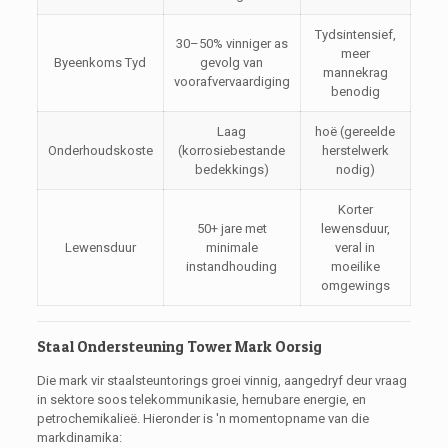
Tydsintensief,
30–50% vinniger as
meer
Byeenkoms Tyd
gevolg van
mannekrag
voorafvervaardiging
benodig
Laag
hoë (gereelde
Onderhoudskoste
(korrosiebestande
herstelwerk
bedekkings)
nodig)
Korter
50+ jare met
lewensduur,
Lewensduur
minimale
veral in
instandhouding
moeilike
omgewings
Staal Ondersteuning Tower Mark Oorsig
Die mark vir staalsteuntorings groei vinnig, aangedryf deur vraag
in sektore soos telekommunikasie, hernubare energie, en
petrochemikalieë. Hieronder is 'n momentopname van die
markdinamika: