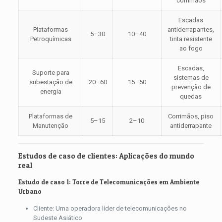
corrimãos
Escadas
Plataformas
antiderrapantes,
5–30
10–40
Petroquímicas
tinta resistente
ao fogo
Escadas,
Suporte para
sistemas de
subestação de
20–60
15–50
prevenção de
energia
quedas
Plataformas de
Corrimãos, piso
5–15
2–10
Manutenção
antiderrapante
Estudos de caso de clientes: Aplicações do mundo
real
Estudo de caso 1: Torre de Telecomunicações em Ambiente
Urbano
Cliente: Uma operadora líder de telecomunicações no
Sudeste Asiático