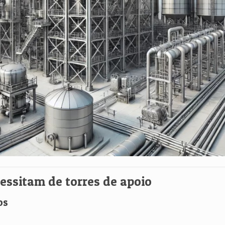
cessitam de torres de apoio
os