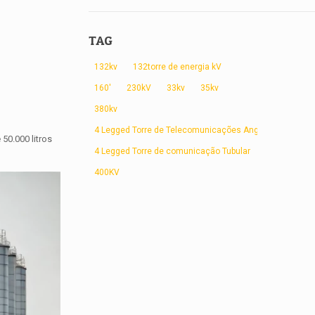
TAG
132kv
132torre de energia kV
160'
230kV
33kv
35kv
380kv
4 Legged Torre de Telecomunicações Angular
50.000 litros
4 Legged Torre de comunicação Tubular
400KV