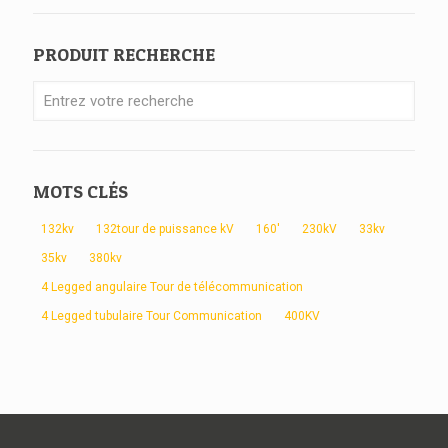
PRODUIT RECHERCHE
MOTS CLÉS
132kv
132tour de puissance kV
160'
230kV
33kv
35kv
380kv
4 Legged angulaire Tour de télécommunication
4 Legged tubulaire Tour Communication
400KV