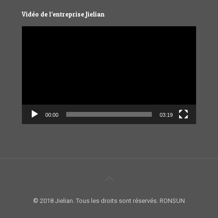
Vidéo de l’entreprise Jielian
Video
Player
00:00
03:19
© 2018 Jielian. Tous les droits sont réservés. RONSUN