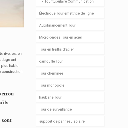
Tour tubulaire Communication
Électrique Tour émettrice de ligne
Autofinancement Tour
Micro-ondes Tour en acier
Tour en treillis d'acier
 rivet est en
oudage ont
camouflé Tour
 plus fiable
e construction
Tour cheminée
Tour monopôle
 verrou
haubané Tour
'ils
Tour de surveillance
s sont
support de panneau solaire