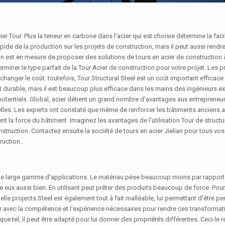
er Tour. Plus la teneur en carbone dans l'acier qui est choisie détermine la faci
ide de la production sur les projets de construction, mais il peut aussi rendre
elian est en mesure de proposer des solutions de tours en acier de construction à
erminer le type parfait de la Tour Acier de construction pour votre projet. Les
hanger le coût. toutefois, Tour Structural Steel est un coût important efficace 
nt durable, mais il est beaucoup plus efficace dans les mains des ingénieurs e
tentiels. Global, acier détient un grand nombre d'avantages aux entrepreneur
strielles. Les experts ont constaté que même de renforcer les bâtiments anciens 
a force du bâtiment. Imaginez les avantages de l'utilisation Tour de structur
truction. Contactez ensuite la société de tours en acier Jielian pour tous vo
ruction..
 une large gamme d'applications. Le matériau pèse beaucoup moins par rappor
eux aussi bien. En utilisant peut prêter des produits beaucoup de force. Pour c
lle projects.Steel est également tout à fait malléable, lui permettant d'être p
r avec la compétence et l'expérience nécessaires pour rendre ces transformat
que tel, il peut être adapté pour lui donner des propriétés différentes. Ceci le r