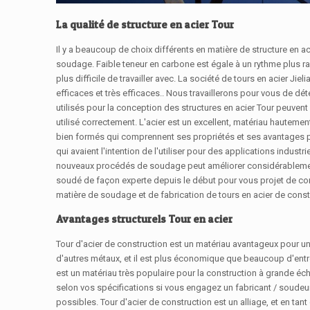
La qualité de structure en acier Tour
Il y a beaucoup de choix différents en matière de structure en aci
soudage. Faible teneur en carbone est égale à un rythme plus rap
plus difficile de travailler avec. La société de tours en acier Ji
efficaces et très efficaces.. Nous travaillerons pour vous de dét
utilisés pour la conception des structures en acier Tour peuvent c
utilisé correctement. L'acier est un excellent, matériau hauteme
bien formés qui comprennent ses propriétés et ses avantages po
qui avaient l'intention de l'utiliser pour des applications indu
nouveaux procédés de soudage peut améliorer considérablement l
soudé de façon experte depuis le début pour vous projet de cons
matière de soudage et de fabrication de tours en acier de const
Avantages structurels Tour en acier
Tour d'acier de construction est un matériau avantageux pour
d'autres métaux, et il est plus économique que beaucoup d'entre 
est un matériau très populaire pour la construction à grande éche
selon vos spécifications si vous engagez un fabricant / soudeu
possibles. Tour d'acier de construction est un alliage, et en tant 