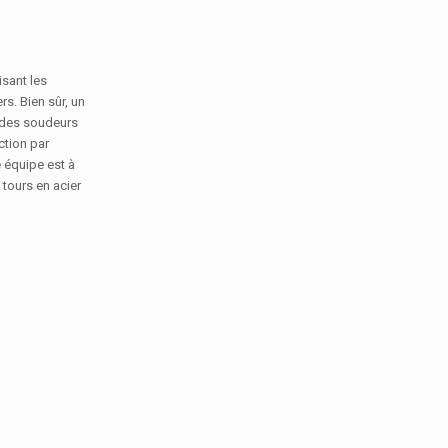
isant les
s. Bien sûr, un
r des soudeurs
ction par
e équipe est à
 tours en acier