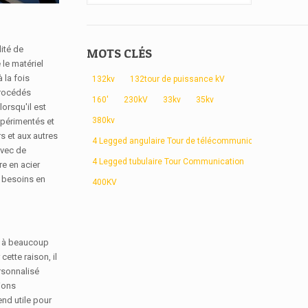
lité de
MOTS CLÉS
 le matériel
 la fois
132kv
132tour de puissance kV
 procédés
160'
230kV
33kv
35kv
lorsqu'il est
380kv
xpérimentés et
s et aux autres
4 Legged angulaire Tour de télécommunication
avec de
4 Legged tubulaire Tour Communication
e en acier
s besoins en
400KV
t à beaucoup
ette raison, il
ersonnalisé
ions
end utile pour