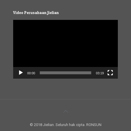
Video Perusahaan Jielian
Video
Player
00:00
03:19
© 2018 Jielian. Seluruh hak cipta. RONSUN