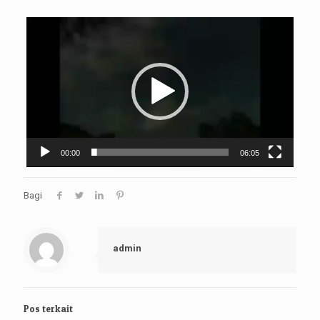
Video
Player
00:00
06:05
Bagi
admin
Pos terkait