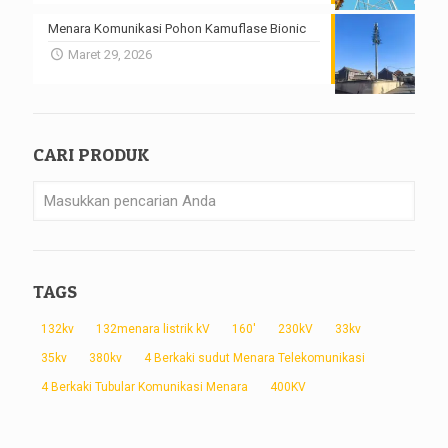
Menara Komunikasi Pohon Kamuflase Bionic
Maret 29, 2026
CARI PRODUK
TAGS
132kv
132menara listrik kV
160'
230kV
33kv
35kv
380kv
4 Berkaki sudut Menara Telekomunikasi
4 Berkaki Tubular Komunikasi Menara
400KV