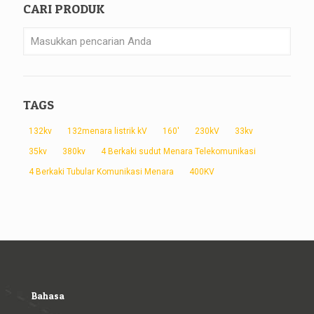
CARI PRODUK
TAGS
132kv
132menara listrik kV
160'
230kV
33kv
35kv
380kv
4 Berkaki sudut Menara Telekomunikasi
4 Berkaki Tubular Komunikasi Menara
400KV
Bahasa