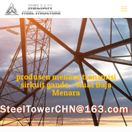
produsen menara transmisi
sirkuit ganda – Kuat Baja
Menara