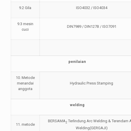
9.2 Gila
ISO4032 / ISO4034
9.3 mesin
DIN7989 / DIN127B / ISO7091
cuci
penilaian
10. Metode
menandai
Hydraulic Press Stamping
anggota
welding
BERSAMA
Terlindung Arc Welding & Terendam 
2
11. metode
Welding(GERGAJI)