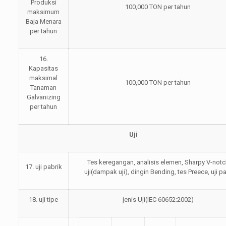
Produksi
100,000 TON per tahun
maksimum
Baja Menara
per tahun
16.
Kapasitas
maksimal
100,000 TON per tahun
Tanaman
Galvanizing
per tahun
Uji
Tes keregangan, analisis elemen, Sharpy V-notc
17. uji pabrik
uji(dampak uji), dingin Bending, tes Preece, uji p
18. uji tipe
jenis Uji(IEC 60652:2002)