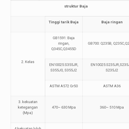
struktur Baja
Tinggi tarik Baja
Baja ringan
GB1591: Baja
ringan,
GB700: Q235B, Q235C,Q
Q345C,Q3455D
2. Kelas
EN10025:S355JR,
EN10025:S235JR,S235
S355J0, S355J2
S235J2
ASTM A572 Gr50
ASTM A36
3. kekuatan
ketegangan
470~ 630 Mpa
360~ 510 Mpa
(Mpa)
4.kekuatan luluh