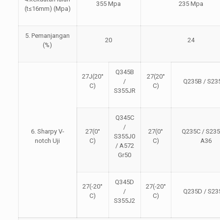
355 Mpa
235 Mpa
(t≤16mm) (Mpa)
5. Pemanjangan
20
24
(%)
Q345B
27J(20°
27(20°
/
Q235B / S23
C)
C)
S355JR
Q345C
/
6. Sharpy V-
27(0°
27(0°
Q235C / S235
S355J0
notch Uji
C)
C)
A36
/ A572
Gr50
Q345D
27(-20°
27(-20°
/
Q235D / S23
C)
C)
S355J2