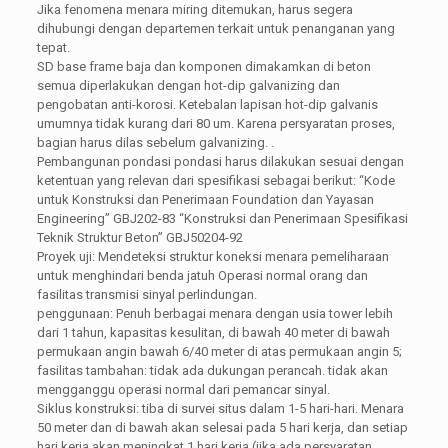
Jika fenomena menara miring ditemukan, harus segera
dihubungi dengan departemen terkait untuk penanganan yang
tepat.
SD base frame baja dan komponen dimakamkan di beton
semua diperlakukan dengan hot-dip galvanizing dan
pengobatan anti-korosi. Ketebalan lapisan hot-dip galvanis
umumnya tidak kurang dari 80 um. Karena persyaratan proses,
bagian harus dilas sebelum galvanizing. .
Pembangunan pondasi pondasi harus dilakukan sesuai dengan
ketentuan yang relevan dari spesifikasi sebagai berikut: “Kode
untuk Konstruksi dan Penerimaan Foundation dan Yayasan
Engineering” GBJ202-83 “Konstruksi dan Penerimaan Spesifikasi
Teknik Struktur Beton” GBJ50204-92
Proyek uji: Mendeteksi struktur koneksi menara pemeliharaan
untuk menghindari benda jatuh Operasi normal orang dan
fasilitas transmisi sinyal perlindungan.
penggunaan: Penuh berbagai menara dengan usia tower lebih
dari 1 tahun, kapasitas kesulitan, di bawah 40 meter di bawah
permukaan angin bawah 6/40 meter di atas permukaan angin 5;
fasilitas tambahan: tidak ada dukungan perancah. tidak akan
mengganggu operasi normal dari pemancar sinyal.
Siklus konstruksi: tiba di survei situs dalam 1-5 hari-hari. Menara
50 meter dan di bawah akan selesai pada 5 hari kerja, dan setiap
hari kerja akan meningkat 1 hari kerja (jika ada persyaratan