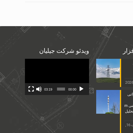
فزار
ویدئو شرکت جیلیان
Video
Player
03:19
00:00
اتی
25مشخصات فنی m
HD & تحلیل
ممکن است 16,