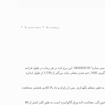
برچسب ها
دسته بندی ها
نصب و راه اندازی ساختمان تور باید با مقررات مربوط به رعایت “کد برای ساخت و ساز و پذیرش مهندسی سازه” GB50205-95. این برج باید در هر زمان در طول فرایند
نصب کالیبره. پس از عمودی به اتمام است, انحراف واقعی بدنه برج باید تجاوز نمی 1/ از ارتفاع اندازه گیری. 1500, خم شدن محلی نباید بزرگتر از 1/750 از طول اندازه
ه طور منظم نگهداری. پس از زلزله و باد بالا کلاس هشتم, مشاهده
قاب فولاد پایه ابتدایی و اجزای مدفون در بتن همه تحت درمان با گرم شیب گالوانیزه و درمان های ضد خوردگی. ضخامت لایه ورق گالوانیزه است به طور کلی کمتر از 80