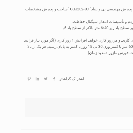
ساخت و ساز بنیاد بنیاد باید مطابق با مقررات مربوط به مشخصات زیر انجام: "کد برای ساخت و ساز و پذیرش مهندسی پی و بنیاد" GBJ202-83 "ساخت و پذیرش مشخصات
دم و تأسیسات انتقال سیگنال حفاظت.
چرخه ساخت و ساز: وارد در بررسی سایت در 1-5 روزها. برج 50 متر و زیر خواهد شد در تکمیل 5 روزهای کاری, و هر روز کاری خواهد افزایش 1 روز کاری (اگر مورد نیاز فرایند
اشتراک گذاشتن