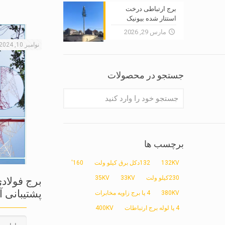
برج ارتباطی درخت
استتار شده بیونیک
مارس 29, 2026
نوامبر 10, 2024
جستجو در محصولات
برچسب ها
132KV
132دکل برق کیلو ولت
160'
230کیلو ولت
33KV
35KV
برج فولاد
پشتیبانی آ
380KV
4 پا برج زاویه مخابرات
4 پا لوله برج ارتباطات
400KV