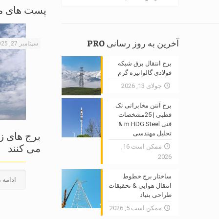
پست های م
آخرین به روز رسانی PRO
سپتامبر 27, 2025
برج انتقال برق شبکه
فولادی گالوانیزه گرم
جولای 13, 2026
برج آنتن مخابراتی تک
قطبی | 25مشخصات
فنی m HDG Steel &
تحلیل مهندسی
برج های زا
می کنند
ممکن است 16,
2026
ساختار برج خطوط
ادامه 
انتقال هوایی & تحقیقات
طراحی بنیاد
ممکن است 5, 2026