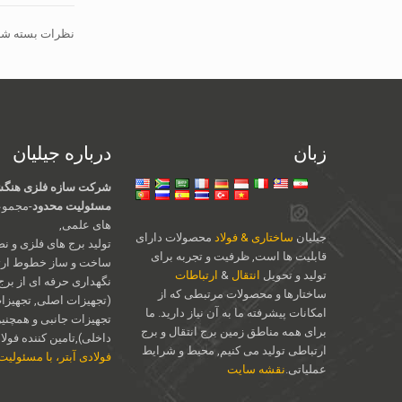
نظرات بسته شده
زبان
درباره جیلیان
شرکت سازه فلزی هنگشو
مسئولیت محدود
-مجموع
های علمی,
جیلیان
ساختاری & فولاد
محصولات دارای
تولید برج های فلزی و نص
قابلیت ها است, ظرفیت و تجربه برای
ساخت و ساز خطوط ارتب
تولید و تحویل
انتقال
&
ارتباطات
نگهداری حرفه ای از برج
ساختارها و محصولات مرتبطی که از
(تجهیزات اصلی, تجهیزات 
امکانات پیشرفته ما به آن نیاز دارید. ما
تجهیزات جانبی و همچنی
برای همه مناطق زمین برج انتقال و برج
داخلی),تامین کننده فولاد 
ارتباطی تولید می کنیم, محیط و شرایط
فولادی آبتر، با مسئولی
عملیاتی.
نقشه سایت