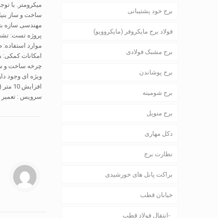
میکرومتر. با توج
برج خود پشتیبانی
مهندسی سازه بتنی" 04-92
فولاد برج مایکروفر (مایکروویو)
پروژه تست: تشخی
موارد استفاده: طیف گسترده ای از برج 
برج مشبک فولادی
امکانات کمکی: هی
برج پوشاندن
ویژه ای وجود دارد, دوره ساخت و
افزایش 10 متر (و یا افزایش وزن 2 تن), افزایش از 5 کیلومتر زمان دو روز را افزایش می دهد (در صورت فورس ماژور, تمدید زمان)
برج شومینه
سرویس : تعمیر بی قید و 
برج منوپل
دکل مهاری
نظارت برج
براکت پانل های خورشیدی
خیابان قطب
انتقال فولاد قطب