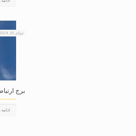
ادامه 
جولای 20, 2024
برج ارتباطی  Wire
ادامه 