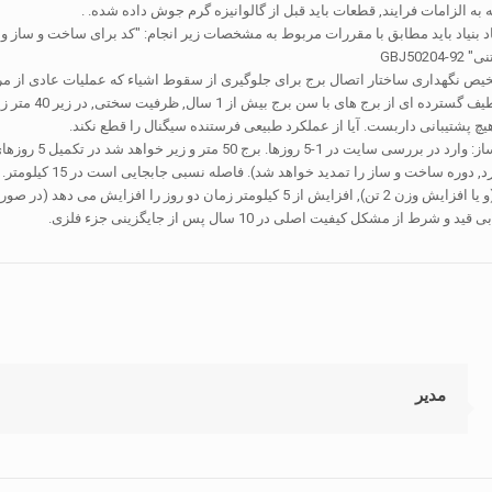
ه به الزامات فرایند, قطعات باید قبل از گالوانیزه گرم جوش داده شده. .
GBJ502
ص نگهداری ساختار اتصال برج برای جلوگیری از سقوط اشیاء که عملیات عادی از مر
های با سن برج بیش از 1 سال, ظرفیت سختی, در زیر 40 متر زیر سطح باد زیر 6/40 متر بالاتر از سطح باد 5;
چ پشتیبانی داربست. آیا از عملکرد طبیعی فرستنده سیگنال را قطع نکند.
 ساز را تمدید خواهد شد). فاصله نسبی جابجایی است در 15 کیلومتر. 60 متر یا کمتر وزن 30 تی 15 روز یا کمتر به پایان رسید, هر یک از بالا
شرط از مشکل کیفیت اصلی در 10 سال پس از جایگزینی جزء فلزی.
مدیر