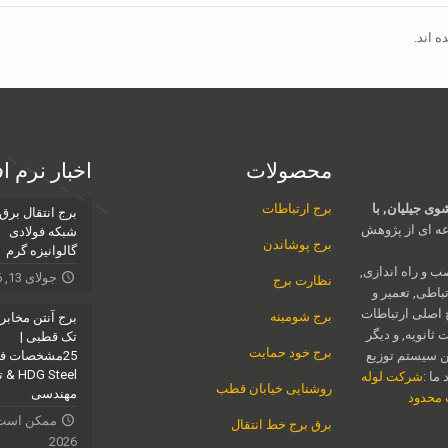
 اند.
محصولات
اخبار نرم ا
ی جیلیان, با
برج ارتباطات
برج انتقال برق
ه ای از پژوهش
شبکه فولادی
برج پوشاندن
گالوانیزه گرم
ب و راه اندازی,
جولای 13, 2026
نظارت برج
اطی, تعمیر و
 اصلی ارتباطات
برج شومینه
برج آنتن مخابر
ثانویه, و دیگر
تک قطبی |
برج خود حمایت
ن سیستم توزیع
G Steel
ما :
شرکت لوله
روشنایی خیابان قطب
مهندسی
ت محدود
برق برج خط انتقال
2026