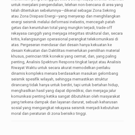
untuk menjalani pengendalian, lelehan non-bencana di area yang
telah ditentukan sebelumnya—dikenal sebagai Zona Sekring
atau Zona Disipasi Energi—yang menyerap dan menghilangkan
energi seismik melalui deformasi inelastis, mencegah patah
getas dan keruntuhan total yang mungkin terjadi, trade-off
rekayasa canggih yang menjaga integritas struktural dan, secara
kritis, kelangsungan operasional perangkat telekomunikasi di
atas. Pergeseran mendasar dari desain hanya kekuatan ke
desain Kekuatan dan Daktilitas memerlukan pemilihan material
khusus, perincian titik koneksi yang cermat, dan, yang paling
penting, Analisis Spektrum Respons tingkat lanjut atau Analisis
Riwayat Waktu untuk secara akurat memodelkan perilaku
dinamis kompleks menara berdasarkan masukan gelombang
seismik spesifik wilayah, sehingga memastikan struktur
dirancang tidak hanya untuk berdiri, tapi untuk bertahan hidup,
menghasilkan hasil yang dapat diprediksi, dan menjaga jalur
komunikasi penting ketika sangat dibutuhkan oleh masyarakat
yang terkena dampak dan layanan darurat, sebuah keharusan
sosial yang mengangkat rekayasa seismik menjadi kebutuhan
moral dan peraturan di zona berisiko tinggi.