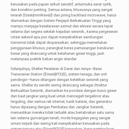
kerusakan pada papan sirkuit sensitif, antarmuka serat optik,
dan konektor penting. Semua antena, khususnya yang sangat
terarah
$\text{mmWave}$
dan piring backhaul microwave, harus
diamankan dengan Sistem Penjepit Berkekuatan Tinggi yang
mampu menjaga keselarasan azimut dan elevasi secara tepat
selama dan segera setelah kejadian seismik., karena pergeseran
rotasi sekecil apa pun dapat menyebabkan sambungan
transmisi tidak dapat dioperasikan, sehingga memerlukan
penggunaan khusus, perangkat keras pemasangan berukuran
besar yang dirancang untuk ketahanan geser tinggi, jauh
melampaui praktik beban angin standar.
Selanjutnya, Shelter Peralatan di Darat dan isinya—Base
Transceiver Station (
$\text{BTS}$
), sistem tenaga, dan unit
pendingin—harus ditangani dengan ketelitian seismik yang
sama. Shelter itu sendiri sering dirancang sebagai Struktur
Berkualitas Seismik, diamankan ke pondasi dengan kunci geser
dan baut jangkar yang kuat untuk mencegah tergelincir atau
terguling, dan semua rak internal, bank baterai, dan generator
harus dipasang dengan Pembatas dan Jangkar Seismik,
memastikan mereka tidak terbalik atau bertabrakan satu sama
lain selama guncangan tanah, mode kegagalan yang sangat
umum terjadi dan sering kali menyebabkan kerusakan pada
sistem tenaga atau
$\text{BTS}$
kerusakan. Yang penting bagi