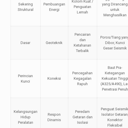
Kolom Kuat /
Sekering
Pembuangan
yang Dirancang
Penguatan
Struktural
Energi
untuk
Lemah
Menghasilkan
Pencairan
Poros/Tiang yan
dan
Dasar
Geoteknik
Dibor, Kunci
Ketahanan
Geser Seismik
Terbalik
Baut Pra-
Pencegahan
Ketegangan
Perincian
Koneksi
Kegagalan
Kekuatan Tingg
Kunci
Rapuh
(A325/A490), La
Penetrasi Penuh
Penguat Seismik
Kelangsungan
Peredam
Respon
Isolator Getaran
Hidup
Getaran dan
Dinamis
Konektor
Peralatan
Isolasi
Fleksibel