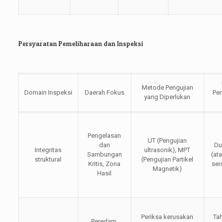
Persyaratan Pemeliharaan dan Inspeksi
Metode Pengujian
Domain Inspeksi
Daerah Fokus
Pe
yang Diperlukan
Pengelasan
UT (Pengujian
dan
Du
Integritas
ultrasonik), MPT
Sambungan
(at
struktural
(Pengujian Partikel
Kritis, Zona
sei
Magnetik)
Hasil
Periksa kerusakan
Ta
Peredam,