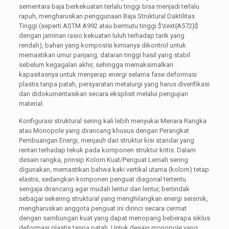
sementara baja berkekuatan terlalu tinggi bisa menjadi terlalu
rapuh, mengharuskan penggunaan Baja Struktural Daktilitas
Tinggi (seperti ASTM A992 atau bermutu tinggi
$\text{A572}$
dengan jaminan rasio kekuatan luluh terhadap tarik yang
rendah), bahan yang komposisi kimianya dikontrol untuk
memastikan umur panjang, dataran tinggi hasil yang stabil
sebelum kegagalan akhir, sehingga memaksimalkan
kapasitasnya untuk menyerap energi selama fase deformasi
plastis tanpa patah, persyaratan metalurgi yang harus diverifikasi
dan didokumentasikan secara eksplisit melalui pengujian
material.
Konfigurasi struktural sering kali lebih menyukai Menara Rangka
atau Monopole yang dirancang khusus dengan Perangkat
Pembuangan Energi, menjauh dari struktur kisi standar yang
rentan terhadap tekuk pada komponen struktur kritis. Dalam
desain rangka, prinsip Kolom Kuat/Penguat Lemah sering
digunakan, memastikan bahwa kaki vertikal utama (kolom) tetap
elastis, sedangkan komponen penguat diagonal tertentu
sengaja dirancang agar mudah lentur dan lentur, bertindak
sebagai sekering struktural yang menghilangkan energi seismik,
mengharuskan anggota penguat ini dirinci secara cermat
dengan sambungan kuat yang dapat menopang beberapa siklus
deformasi plastis tanpa patah. Untuk desain monopole yang