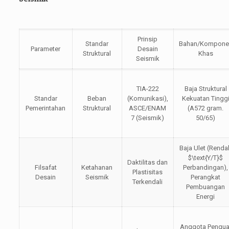
Prinsip
Standar
Bahan/Kompone
Parameter
Desain
Struktural
Khas
Seismik
TIA-222
Baja Struktural
Standar
Beban
(Komunikasi),
Kekuatan Tingg
Pemerintahan
Struktural
ASCE/ENAM
(A572 gram.
7 (Seismik)
50/65)
Baja Ulet (Renda
$\text{Y/T}$
Daktilitas dan
Filsafat
Ketahanan
Perbandingan),
Plastisitas
Desain
Seismik
Perangkat
Terkendali
Pembuangan
Energi
Anggota Pengua