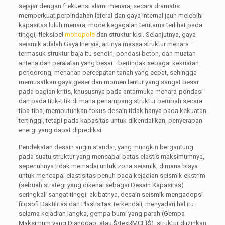
sejajar dengan frekuensi alami menara, secara dramatis
memperkuat perpindahan lateral dan gaya internal jauh melebihi
kapasitas luluh menara, mode kegagalan terutama terlihat pada
tinggi, fleksibel
monopole
dan struktur kisi. Selanjutnya, gaya
seismik adalah Gaya Inersia, artinya massa struktur menara—
termasuk struktur baja itu sendiri, pondasi beton, dan muatan
antena dan peralatan yang besar—bertindak sebagai kekuatan
pendorong, menahan percepatan tanah yang cepat, sehingga
memusatkan gaya geser dan momen lentur yang sangat besar
pada bagian kritis, khususnya pada antarmuka menara-pondasi
dan pada titik-titik di mana penampang struktur berubah secara
tiba-tiba, membutuhkan fokus desain tidak hanya pada kekuatan
tertinggi, tetapi pada kapasitas untuk dikendalikan, penyerapan
energi yang dapat diprediksi.
Pendekatan desain angin standar, yang mungkin bergantung
pada suatu struktur yang mencapai batas elastis maksimumnya,
sepenuhnya tidak memadai untuk zona seismik, dimana biaya
untuk mencapai elastisitas penuh pada kejadian seismik ekstrim
(sebuah strategi yang dikenal sebagai Desain Kapasitas)
seringkali sangat tinggi; akibatnya, desain seismik mengadopsi
filosofi Daktilitas dan Plastisitas Terkendali, menyadari hal itu
selama kejadian langka, gempa bumi yang parah (Gempa
Maksimum yang Dianggap, atau
$\text{MCE}$
), struktur diizinkan