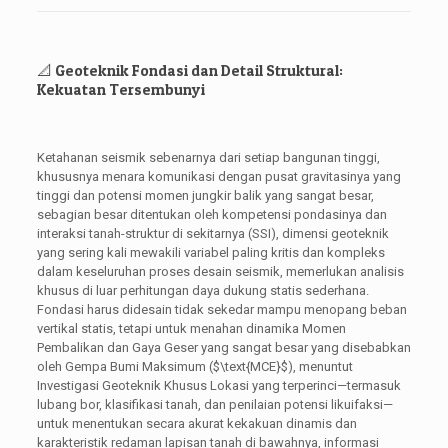
📐 Geoteknik Fondasi dan Detail Struktural:
Kekuatan Tersembunyi
Ketahanan seismik sebenarnya dari setiap bangunan tinggi,
khususnya menara komunikasi dengan pusat gravitasinya yang
tinggi dan potensi momen jungkir balik yang sangat besar,
sebagian besar ditentukan oleh kompetensi pondasinya dan
interaksi tanah-struktur di sekitarnya (SSI), dimensi geoteknik
yang sering kali mewakili variabel paling kritis dan kompleks
dalam keseluruhan proses desain seismik, memerlukan analisis
khusus di luar perhitungan daya dukung statis sederhana.
Fondasi harus didesain tidak sekedar mampu menopang beban
vertikal statis, tetapi untuk menahan dinamika Momen
Pembalikan dan Gaya Geser yang sangat besar yang disebabkan
oleh Gempa Bumi Maksimum (
$\text{MCE}$
), menuntut
Investigasi Geoteknik Khusus Lokasi yang terperinci—termasuk
lubang bor, klasifikasi tanah, dan penilaian potensi likuifaksi—
untuk menentukan secara akurat kekakuan dinamis dan
karakteristik redaman lapisan tanah di bawahnya, informasi