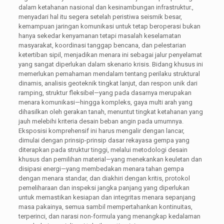
dalam ketahanan nasional dan kesinambungan infrastruktur.,
menyadari hal itu segera setelah peristiwa seismik besar,
kemampuan jaringan komunikasi untuk tetap beroperasi bukan
hanya sekedar kenyamanan tetapi masalah keselamatan
masyarakat, koordinasi tanggap bencana, dan pelestarian
ketertiban sipil, menjadikan menara ini sebagai jalur penyelamat
yang sangat diperlukan dalam skenario krisis. Bidang khusus ini
memerlukan pemahaman mendalam tentang perilaku struktural
dinamis, analisis geoteknik tingkat lanjut, dan respon unik dari
ramping, struktur fleksibel—yang pada dasarnya merupakan
menara komunikasi—hingga kompleks, gaya multi arah yang
dihasilkan oleh gerakan tanah, menuntut tingkat ketahanan yang
jauh melebihi kriteria desain beban angin pada umumnya.
Eksposisi komprehensif ini harus mengalir dengan lancar,
dimulai dengan prinsip-prinsip dasar rekayasa gempa yang
diterapkan pada struktur tinggi, melalui metodologi desain
khusus dan pemilihan material—yang menekankan keuletan dan
disipasi energi—yang membedakan menara tahan gempa
dengan menara standar, dan diakhiri dengan kritis, protokol
pemeliharaan dan inspeksi jangka panjang yang diperlukan
untuk memastikan kesiapan dan integritas menara sepanjang
masa pakainya, semua sambil mempertahankan kontinuitas,
terperinci, dan narasi non-formula yang menangkap kedalaman