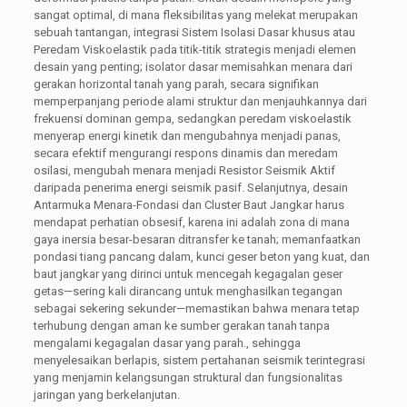
sangat optimal, di mana fleksibilitas yang melekat merupakan
sebuah tantangan, integrasi Sistem Isolasi Dasar khusus atau
Peredam Viskoelastik pada titik-titik strategis menjadi elemen
desain yang penting; isolator dasar memisahkan menara dari
gerakan horizontal tanah yang parah, secara signifikan
memperpanjang periode alami struktur dan menjauhkannya dari
frekuensi dominan gempa, sedangkan peredam viskoelastik
menyerap energi kinetik dan mengubahnya menjadi panas,
secara efektif mengurangi respons dinamis dan meredam
osilasi, mengubah menara menjadi Resistor Seismik Aktif
daripada penerima energi seismik pasif. Selanjutnya, desain
Antarmuka Menara-Fondasi dan Cluster Baut Jangkar harus
mendapat perhatian obsesif, karena ini adalah zona di mana
gaya inersia besar-besaran ditransfer ke tanah; memanfaatkan
pondasi tiang pancang dalam, kunci geser beton yang kuat, dan
baut jangkar yang dirinci untuk mencegah kegagalan geser
getas—sering kali dirancang untuk menghasilkan tegangan
sebagai sekering sekunder—memastikan bahwa menara tetap
terhubung dengan aman ke sumber gerakan tanah tanpa
mengalami kegagalan dasar yang parah., sehingga
menyelesaikan berlapis, sistem pertahanan seismik terintegrasi
yang menjamin kelangsungan struktural dan fungsionalitas
jaringan yang berkelanjutan.