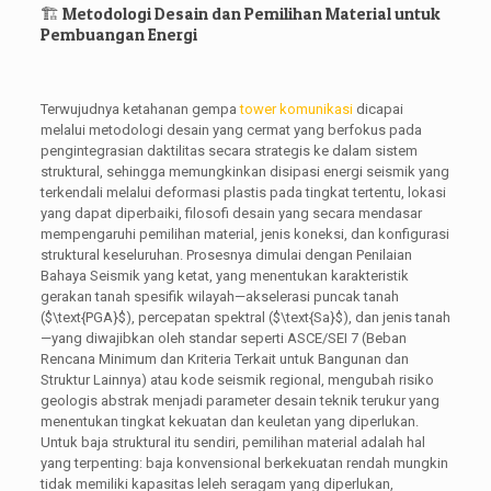
🏗️ Metodologi Desain dan Pemilihan Material untuk
Pembuangan Energi
Terwujudnya ketahanan gempa
tower komunikasi
dicapai
melalui metodologi desain yang cermat yang berfokus pada
pengintegrasian daktilitas secara strategis ke dalam sistem
struktural, sehingga memungkinkan disipasi energi seismik yang
terkendali melalui deformasi plastis pada tingkat tertentu, lokasi
yang dapat diperbaiki, filosofi desain yang secara mendasar
mempengaruhi pemilihan material, jenis koneksi, dan konfigurasi
struktural keseluruhan. Prosesnya dimulai dengan Penilaian
Bahaya Seismik yang ketat, yang menentukan karakteristik
gerakan tanah spesifik wilayah—akselerasi puncak tanah
(
$\text{PGA}$
), percepatan spektral (
$\text{Sa}$
), dan jenis tanah
—yang diwajibkan oleh standar seperti ASCE/SEI 7 (Beban
Rencana Minimum dan Kriteria Terkait untuk Bangunan dan
Struktur Lainnya) atau kode seismik regional, mengubah risiko
geologis abstrak menjadi parameter desain teknik terukur yang
menentukan tingkat kekuatan dan keuletan yang diperlukan.
Untuk baja struktural itu sendiri, pemilihan material adalah hal
yang terpenting: baja konvensional berkekuatan rendah mungkin
tidak memiliki kapasitas leleh seragam yang diperlukan,