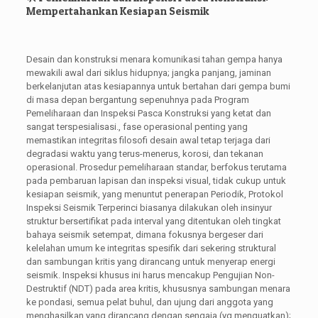
Mempertahankan Kesiapan Seismik
Desain dan konstruksi menara komunikasi tahan gempa hanya
mewakili awal dari siklus hidupnya; jangka panjang, jaminan
berkelanjutan atas kesiapannya untuk bertahan dari gempa bumi
di masa depan bergantung sepenuhnya pada Program
Pemeliharaan dan Inspeksi Pasca Konstruksi yang ketat dan
sangat terspesialisasi., fase operasional penting yang
memastikan integritas filosofi desain awal tetap terjaga dari
degradasi waktu yang terus-menerus, korosi, dan tekanan
operasional. Prosedur pemeliharaan standar, berfokus terutama
pada pembaruan lapisan dan inspeksi visual, tidak cukup untuk
kesiapan seismik, yang menuntut penerapan Periodik, Protokol
Inspeksi Seismik Terperinci biasanya dilakukan oleh insinyur
struktur bersertifikat pada interval yang ditentukan oleh tingkat
bahaya seismik setempat, dimana fokusnya bergeser dari
kelelahan umum ke integritas spesifik dari sekering struktural
dan sambungan kritis yang dirancang untuk menyerap energi
seismik. Inspeksi khusus ini harus mencakup Pengujian Non-
Destruktif (NDT) pada area kritis, khususnya sambungan menara
ke pondasi, semua pelat buhul, dan ujung dari anggota yang
menghasilkan yang dirancang dengan sengaja (yg menguatkan);