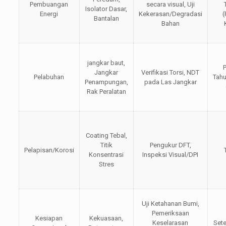
Pembuangan
secara visual, Uji
Isolator Dasar,
Energi
Kekerasan/Degradasi
(
Bantalan
Bahan
jangkar baut,
P
Jangkar
Verifikasi Torsi, NDT
Pelabuhan
Tah
Penampungan,
pada Las Jangkar
Rak Peralatan
Coating Tebal,
Titik
Pengukur DFT,
Pelapisan/Korosi
Konsentrasi
Inspeksi Visual/DPI
Stres
Uji Ketahanan Bumi,
Pemeriksaan
Kesiapan
Kekuasaan,
Keselarasan
Set