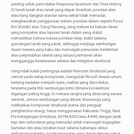
penting untuk pemodelan Response Spectrum dan Time History.
Di tanah lunak atau tanah yang dapat dicairkan, pondasi alas
atau tiang dangkal standar sama sekali tidak memadai,
mengharuskan penggunaan sistem pondasi dalam seperti Poros
Bor (Kotak) atau Tiang Pancang, yang meluas ke batuan dasar
yang kompeten atau lapisan tanah dalam yang stabil,
memastikan bahwa massa pondasi tetap stabil selama
guncangan tanah yang parah, sehingga menjaga sambungan
dasar menara yang kaku dan mencegah penurunan berlebihan
atau perpindahan lateral yang secara permanen akan
mengganggu keselarasan antena dan integritas struktural.
Yang tidak kalah pentingnya adalah Perincian Struktural yang
cermat pada setiap komponen, mengubah filosofi desain umum
tentang keuletan menjadi nyata, realitas yang diproduksi,
terutama pada titik sambungan kritis dimana konsentrasi
tegangan paling tinggi. Di menara rangka yang dirancang secara
seismik, semua sambungan yang dibaut, khususnya yang
melibatkan komponen struktural utama dan penguat
penghambur energi, harus menggunakan Kekuatan Tinggi, Baut
Pra-Ketegangan (misalnya, ASTM A325 atau A490) dengan jarak
tepi dan redundansi yang memadai untuk mencegah kegagalan
bantalan dini atau robekan baut selama beberapa siklus
deformasi inelastis, mode kegagalan yang dapat dengan cepat