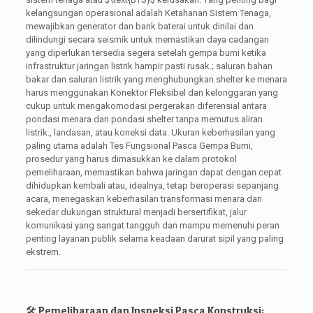
kelangsungan operasional adalah Ketahanan Sistem Tenaga,
mewajibkan generator dan bank baterai untuk dinilai dan
dilindungi secara seismik untuk memastikan daya cadangan
yang diperlukan tersedia segera setelah gempa bumi ketika
infrastruktur jaringan listrik hampir pasti rusak.; saluran bahan
bakar dan saluran listrik yang menghubungkan shelter ke menara
harus menggunakan Konektor Fleksibel dan kelonggaran yang
cukup untuk mengakomodasi pergerakan diferensial antara
pondasi menara dan pondasi shelter tanpa memutus aliran
listrik., landasan, atau koneksi data. Ukuran keberhasilan yang
paling utama adalah Tes Fungsional Pasca Gempa Bumi,
prosedur yang harus dimasukkan ke dalam protokol
pemeliharaan, memastikan bahwa jaringan dapat dengan cepat
dihidupkan kembali atau, idealnya, tetap beroperasi sepanjang
acara, menegaskan keberhasilan transformasi menara dari
sekedar dukungan struktural menjadi bersertifikat, jalur
komunikasi yang sangat tangguh dan mampu memenuhi peran
penting layanan publik selama keadaan darurat sipil yang paling
ekstrem.
🛠️ Pemeliharaan dan Inspeksi Pasca Konstruksi: