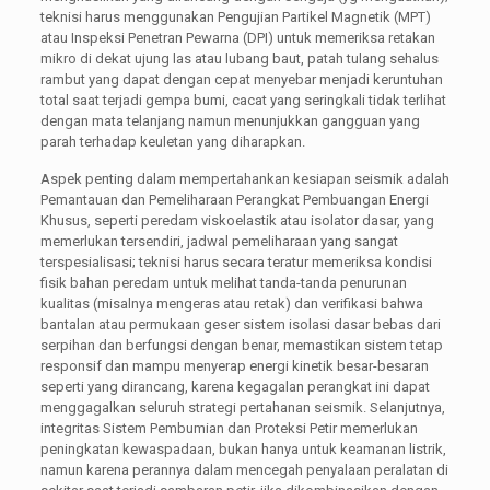
teknisi harus menggunakan Pengujian Partikel Magnetik (MPT)
atau Inspeksi Penetran Pewarna (DPI) untuk memeriksa retakan
mikro di dekat ujung las atau lubang baut, patah tulang sehalus
rambut yang dapat dengan cepat menyebar menjadi keruntuhan
total saat terjadi gempa bumi, cacat yang seringkali tidak terlihat
dengan mata telanjang namun menunjukkan gangguan yang
parah terhadap keuletan yang diharapkan.
Aspek penting dalam mempertahankan kesiapan seismik adalah
Pemantauan dan Pemeliharaan Perangkat Pembuangan Energi
Khusus, seperti peredam viskoelastik atau isolator dasar, yang
memerlukan tersendiri, jadwal pemeliharaan yang sangat
terspesialisasi; teknisi harus secara teratur memeriksa kondisi
fisik bahan peredam untuk melihat tanda-tanda penurunan
kualitas (misalnya mengeras atau retak) dan verifikasi bahwa
bantalan atau permukaan geser sistem isolasi dasar bebas dari
serpihan dan berfungsi dengan benar, memastikan sistem tetap
responsif dan mampu menyerap energi kinetik besar-besaran
seperti yang dirancang, karena kegagalan perangkat ini dapat
menggagalkan seluruh strategi pertahanan seismik. Selanjutnya,
integritas Sistem Pembumian dan Proteksi Petir memerlukan
peningkatan kewaspadaan, bukan hanya untuk keamanan listrik,
namun karena perannya dalam mencegah penyalaan peralatan di