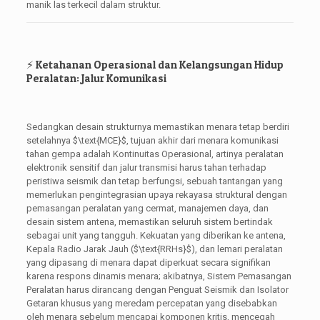
manik las terkecil dalam struktur.
⚡ Ketahanan Operasional dan Kelangsungan Hidup
Peralatan: Jalur Komunikasi
Sedangkan desain strukturnya memastikan menara tetap berdiri
setelahnya
$\text{MCE}$
, tujuan akhir dari menara komunikasi
tahan gempa adalah Kontinuitas Operasional, artinya peralatan
elektronik sensitif dan jalur transmisi harus tahan terhadap
peristiwa seismik dan tetap berfungsi, sebuah tantangan yang
memerlukan pengintegrasian upaya rekayasa struktural dengan
pemasangan peralatan yang cermat, manajemen daya, dan
desain sistem antena, memastikan seluruh sistem bertindak
sebagai unit yang tangguh. Kekuatan yang diberikan ke antena,
Kepala Radio Jarak Jauh (
$\text{RRHs}$
), dan lemari peralatan
yang dipasang di menara dapat diperkuat secara signifikan
karena respons dinamis menara; akibatnya, Sistem Pemasangan
Peralatan harus dirancang dengan Penguat Seismik dan Isolator
Getaran khusus yang meredam percepatan yang disebabkan
oleh menara sebelum mencapai komponen kritis, mencegah