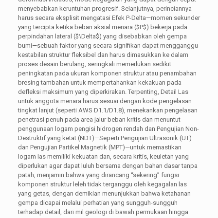
menyebabkan keruntuhan progresif. Selanjutnya, perinciannya
harus secara eksplisit mengatasi Efek P-Delta—momen sekunder
yang tercipta ketika beban aksial menara (
$P$
) bekerja pada
perpindahan lateral (
$\Delta$
) yang disebabkan oleh gempa
bumi—sebuah faktor yang secara signifikan dapat mengganggu
kestabilan struktur fleksibel dan harus dimasukkan ke dalam
proses desain berulang, seringkali memerlukan sedikit
peningkatan pada ukuran komponen struktur atau penambahan
bresing tambahan untuk mempertahankan kekakuan pada
defleksi maksimum yang diperkirakan. Terpenting, Detail Las
untuk anggota menara harus sesuai dengan kode pengelasan
tingkat lanjut (seperti AWS D1.1/D1.8), menekankan pengelasan
penetrasi penuh pada area jalur beban kritis dan menuntut
penggunaan logam pengisi hidrogen rendah dan Pengujian Non-
Destruktif yang ketat (NDT)—Seperti Pengujian Ultrasonik (UT)
dan Pengujian Partikel Magnetik (MPT)—untuk memastikan
logam las memiliki kekuatan dan, secara kritis, keuletan yang
diperlukan agar dapat luluh bersama dengan bahan dasar tanpa
patah, menjamin bahwa yang dirancang “sekering” fungsi
komponen struktur leleh tidak terganggu oleh kegagalan las
yang getas, dengan demikian menunjukkan bahwa ketahanan
gempa dicapai melalui perhatian yang sungguh-sungguh
terhadap detail, dari mil geologi di bawah permukaan hingga