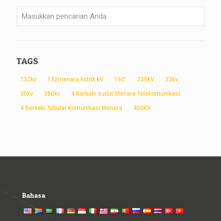
TAGS
132kv
132menara listrik kV
160'
230kV
33kv
35kv
380kv
4 Berkaki sudut Menara Telekomunikasi
4 Berkaki Tubular Komunikasi Menara
400KV
Bahasa