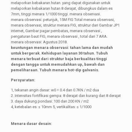
melaporkan kebakaran hutan. yang dapat digunakan untuk
melaporkan kebakaran hutan 8 derajat, dibungkus dalam es
7mm, tinggi menara 1/1000 tinggi. menara observasi.
menara observasi: petunjuk, 15M FIG Total menara observasi,
menara observasi, struktur menara FIG, struktur dari Gambar JP1
internet, Gambar pagar pembatas, menara observasi ,
pengaturan baut FIG, menara observasi , total dari 7 ARA.
menara observasi: Agustus 2018.
keuntungan menara observasi: tahan lama dan mudah
untuk bergerak. Kehidupan layanan 30 tahun. Tubuh
menara terbuat dari struktur baja berkualitas tinggi
dengan tangga untuk memudahkan up, bawah dan
pemeliharaan. Tubuh menara hot-dip galvanis.
Persyaratan:
1, tekanan angin dasar: w0 = 0.4 dan 0.7KN / m2 dua
2. Intensitas fortifikasi gempa: 8 derajat dan kurang dari 8 derajat
3. daya dukung pondasi: 100 dan 200 KN / m2
4, ketebalan es: ≤ 10mm 5, vertikalitas: ≤ 1/1000
Menara dasar desain: