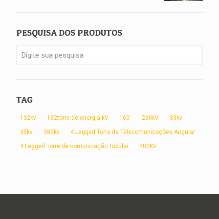
PESQUISA DOS PRODUTOS
TAG
132kv
132torre de energia kV
160'
230kV
33kv
35kv
380kv
4 Legged Torre de Telecomunicações Angular
4 Legged Torre de comunicação Tubular
400KV