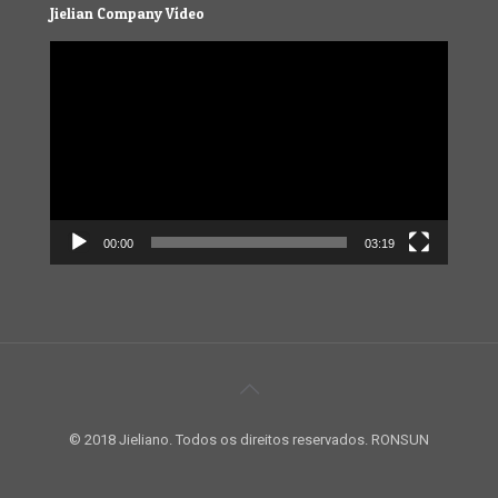
Jielian Company Vídeo
Video
Player
00:00
03:19
© 2018 Jieliano. Todos os direitos reservados. RONSUN