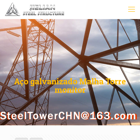
Aço galvanizado Malha Torre
monitor