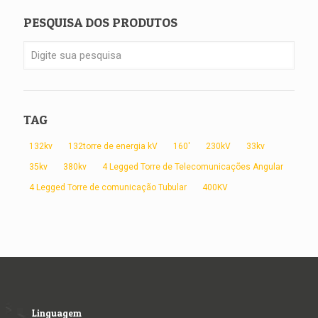
PESQUISA DOS PRODUTOS
TAG
132kv
132torre de energia kV
160'
230kV
33kv
35kv
380kv
4 Legged Torre de Telecomunicações Angular
4 Legged Torre de comunicação Tubular
400KV
Linguagem