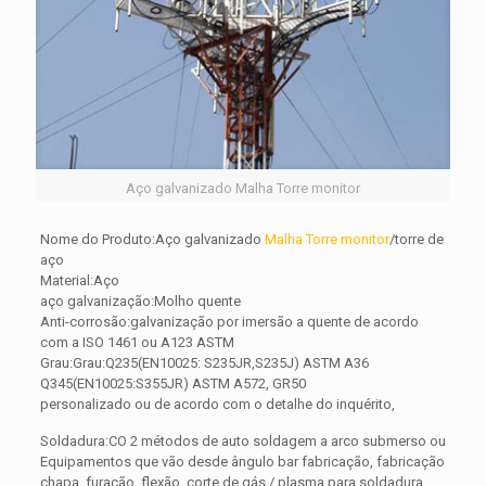
Aço galvanizado Malha Torre monitor
Nome do Produto:Aço galvanizado
Malha Torre monitor
/torre de
aço
Material:Aço
aço galvanização:Molho quente
Anti-corrosão:galvanização por imersão a quente de acordo
com a ISO 1461 ou A123 ASTM
Grau:Grau:Q235(EN10025: S235JR,S235J) ASTM A36
Q345(EN10025:S355JR) ASTM A572, GR50
personalizado ou de acordo com o detalhe do inquérito,
Soldadura:CO 2 métodos de auto soldagem a arco submerso ou
Equipamentos que vão desde ângulo bar fabricação, fabricação
chapa, furação, flexão, corte de gás / plasma para soldadura