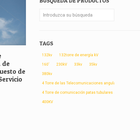
BÚSQUEDA DE PRODUCTOS
TAGS
e
132kv
132torre de energía kV
a de
160'
230kV
33kv
35kv
puesto de
380kv
Servicio
4 Torre de las Telecomunicaciones angular patas
4 Torre de comunicación patas tubulares
400KV