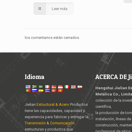
Leer más
los comentarios están cerrados.
Idioma
ACERCA DE Ji
Hengshui Jielian E
Metálica Co., Limit
colección de la inves
Jielian
Estructural & Acero
Productos
científica,
tiene las capacidades, capacidad y
la producción de torr
experiencia para fabricar y entregar la
instalación, líneas d
Transmisión
&
Comunicación
construcción, mante
estructuras y productos que
profesional de sitios