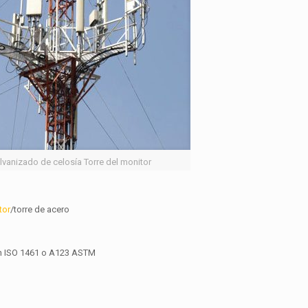
lvanizado de celosía Torre del monitor
tor
/torre de acero
gún ISO 1461 o A123 ASTM