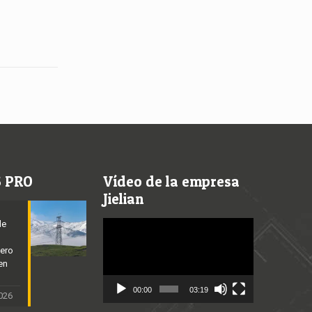
S PRO
Vídeo de la empresa
Jielian
de
Video
Player
cero
en
00:00
03:19
2026