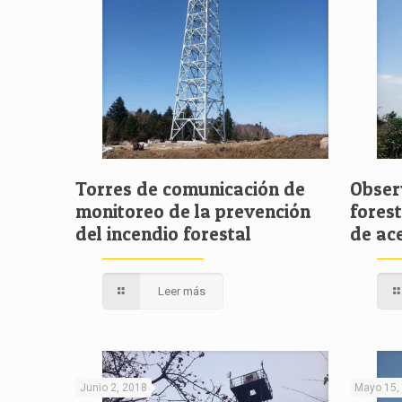
Torres de comunicación de
Obser
monitoreo de la prevención
fores
del incendio forestal
de ac
Leer más
Junio 2, 2018
Mayo 15,