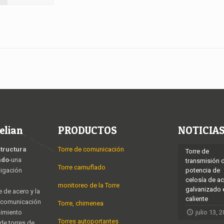
elian
PRODUCTOS
NOTICIA
structura
Torre de comunicación
Torre de
ado
-una
transmisión 
Torre camuflado
tigación
potencia de
celosía de a
monitoreo de la Torre
galvanizado 
e de acero y la
caliente
e comunicación
Torre, chimenea
nimiento
julio 13, 
Torres autoportantes
 de torres de