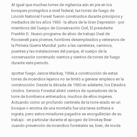
Al igual que muchas torres de vigilancia aún en pie en los
bosques protegidos a nivel federal, las torres de fuego de
Lincoln National Forest fueron construidos durante principios y
mediados de los años 1930 - la altura de la Gran Depresión - por
miembros del Cuerpo de Conservación Civil, El presidente
Franklin D.. Nuevo programa de alivio de trabajo Deal de
Roosevelt para jóvenes, hombres desempleados y veteranos de
la Primera Guerra Mundial. junto a las carreteras, caminos,
puentes y las instalaciones del parque, el cuerpo de la
conservación construido cientos y cientos de torres de fuego
durante este periodo.
spotter fuego Janice Mackey, 1956La construcción de estas
torres de incendios lejanos no se limitó a generar empleos en la
construcción. Desde la década de 1930 en adelante, los Estados
Unidos. Servicio Forestal alistó cientos de operadores de la
torre de bomberos entrenados, muchos de ellos mujeres.
Actuando como un profundo centinela de la torre-atado en un
bosque o encima de una montaña fue una tarea solitaria e
ingrata, pero estos miradores pagados se enorgullecían de su
trabajo - en particular durante el apogeo de Smokey Bear
cuando prevención de incendios forestales se, bien, de moda.