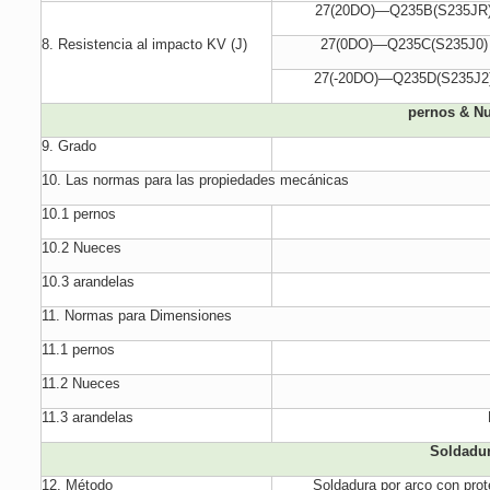
27(20DO)—Q235B(S235JR
8. Resistencia al impacto KV (J)
27(0DO)—Q235C(S235J0)
27(-20DO)—Q235D(S235J2
pernos & N
9. Grado
10. Las normas para las propiedades mecánicas
10.1 pernos
10.2 Nueces
10.3 arandelas
11. Normas para Dimensiones
11.1 pernos
11.2 Nueces
11.3 arandelas
Soldadu
12. Método
Soldadura por arco con pr