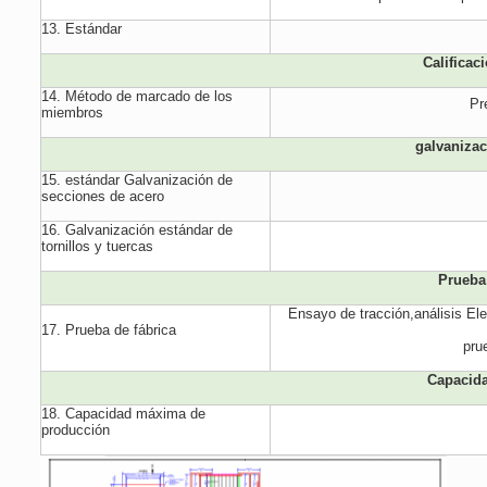
13. Estándar
Calificac
14. Método de marcado de los
Pr
miembros
galvaniza
15. estándar Galvanización de
secciones de acero
16. Galvanización estándar de
tornillos y tuercas
Prueba
Ensayo de tracción,análisis El
17. Prueba de fábrica
pru
Capacid
18. Capacidad máxima de
producción