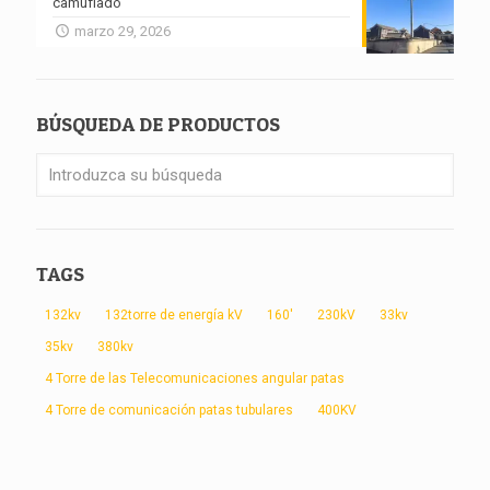
camuflado
marzo 29, 2026
BÚSQUEDA DE PRODUCTOS
TAGS
132kv
132torre de energía kV
160'
230kV
33kv
35kv
380kv
4 Torre de las Telecomunicaciones angular patas
4 Torre de comunicación patas tubulares
400KV