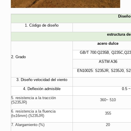
Diseño
1. Código de diseño
estructura de
acero dulce
GB/T 700:Q235B, Q235C,Q2
2. Grado
ASTM A36
EN10025: S235JR, S235J0, S2
3. Diseño velocidad del viento
4. Deflexión admisible
0.5 ~
5. resistencia a la tracción
360~ 510
(S235JR)
6. resistencia a la fluencia
355
(t≤16mm) (S235JR)
7. Alargamiento (%)
20