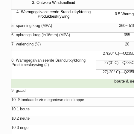
3. Ontwerp Windsnelheid
4. Warmgegalvaniseerde Branduitkyktoring
0.5 Warmge
Produkbeskrywing
5. spanning krag (MPA)
360~ 51
6. opbrengs krag (t≤16mm) (MPA)
355
7. verlenging (%)
20
27(20° C)—Q235
8. Warmgegalvaniseerde Branduitkyktoring
27(0° C)—Q235C
Produkbeskrywing (J)
27(-20° C)—Q235
boute & n
9. graad
10. Standaarde vir meganiese eienskappe
10.1 boute
10.2 neute
10.3 ringe