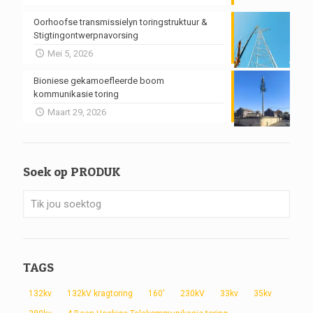
Oorhoofse transmissielyn toringstruktuur &
Stigtingontwerpnavorsing
Mei 5, 2026
Bioniese gekamoefleerde boom
kommunikasie toring
Maart 29, 2026
Soek op PRODUK
TAGS
132kv
132kV kragtoring
160'
230kV
33kv
35kv