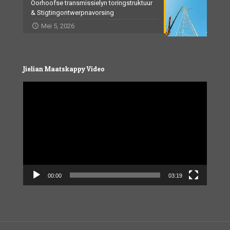
Oorhoofse transmissielyn toringstruktuur
& Stigtingontwerpnavorsing
Mei 5, 2026
Jielian Maatskappy Video
Video
Player
00:00
03:19