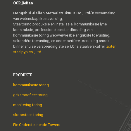
OOR Jielian
Hengshui Jielian Metaalstruktuur Co., Ltd
-'n versameling
van wetenskaplike navorsing,
Staaltoring produksie en installasie, kommunikasie lyne
konstruksie, professionele instandhouding van
kommunikasie toring webwerwe (belangrikste toerusting,
sekondêre toerusting, en ander perifere toerusting asook
binnenshuise verspreiding stelsel),Ons staalverskaffer :
abter
staalpyp co., Ltd
PRODUKTE
kommunikasie toring
gekamoefleer toring
monitering toring
skoorsteen toring
Eie Ondersteunende Towers