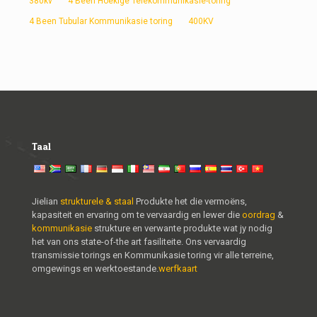
380kv
4 Been Hoekige Telekommunikasie-toring
4 Been Tubular Kommunikasie toring
400KV
Taal
Jielian
strukturele & staal
Produkte het die vermoëns,
kapasiteit en ervaring om te vervaardig en lewer die
oordrag
&
kommunikasie
strukture en verwante produkte wat jy nodig
het van ons state-of-the art fasiliteite. Ons vervaardig
transmissie torings en Kommunikasie toring vir alle terreine,
omgewings en werktoestande.
werfkaart