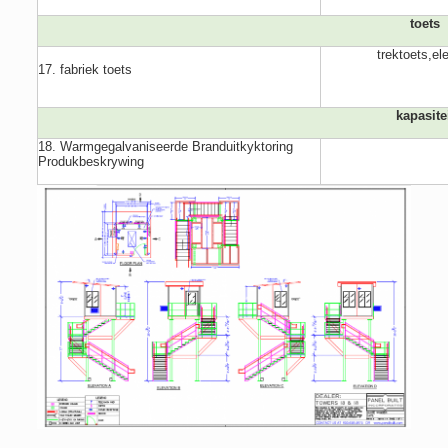
toets
trektoets,el
17. fabriek toets
kapasite
18. Warmgegalvaniseerde Branduitkyktoring
Produkbeskrywing