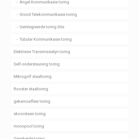
Angel Kommunikasie toring
Grond Telekommunikasie-toring
Geïntegreerde toring Site
Tubular Kommunikasie toring
Elektriese Transmissielyn toring
Self-ondersteuning toring
Mikrogolf staaltoring
Rooster staaltoring
gekamoefleer toring
skoorsteen toring
monopool toring
Geankerde toring