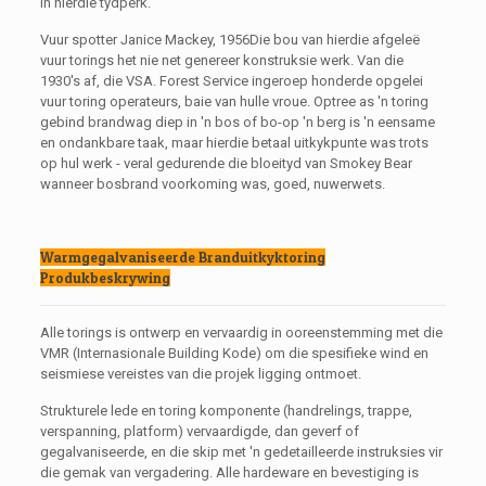
in hierdie tydperk.
Vuur spotter Janice Mackey, 1956Die bou van hierdie afgeleë
vuur torings het nie net genereer konstruksie werk. Van die
1930's af, die VSA. Forest Service ingeroep honderde opgelei
vuur toring operateurs, baie van hulle vroue. Optree as 'n toring
gebind brandwag diep in 'n bos of bo-op 'n berg is 'n eensame
en ondankbare taak, maar hierdie betaal uitkykpunte was trots
op hul werk - veral gedurende die bloeityd van Smokey Bear
wanneer bosbrand voorkoming was, goed, nuwerwets.
Warmgegalvaniseerde Branduitkyktoring
Produkbeskrywing
Alle torings is ontwerp en vervaardig in ooreenstemming met die
VMR (Internasionale Building Kode) om die spesifieke wind en
seismiese vereistes van die projek ligging ontmoet.
Strukturele lede en toring komponente (handrelings, trappe,
verspanning, platform) vervaardigde, dan geverf of
gegalvaniseerde, en die skip met 'n gedetailleerde instruksies vir
die gemak van vergadering. Alle hardeware en bevestiging is