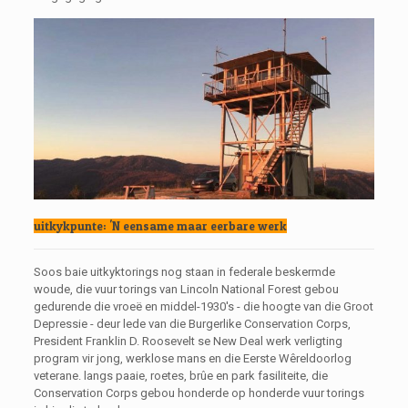
uitkykpunte: 'N eensame maar eerbare werk
Soos baie uitkyktorings nog staan ​​in federale beskermde
woude, die vuur torings van Lincoln National Forest gebou
gedurende die vroeë en middel-1930's - die hoogte van die Groot
Depressie - deur lede van die Burgerlike Conservation Corps,
President Franklin D. Roosevelt se New Deal werk verligting
program vir jong, werklose mans en die Eerste Wêreldoorlog
veterane. langs paaie, roetes, brûe en park fasiliteite, die
Conservation Corps gebou honderde op honderde vuur torings