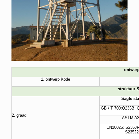
ontwer
1. ontwerp Kode
struktuur S
Sagte sta
GB / T 700:Q235B,
2. graad
ASTM A
EN10025: S235JR
S235J2