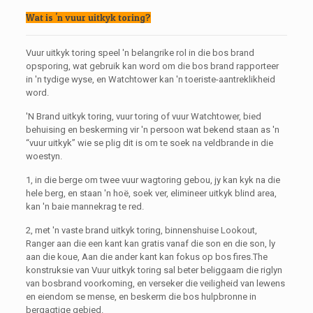
Wat is 'n vuur uitkyk toring?
Vuur uitkyk toring speel 'n belangrike rol in die bos brand
opsporing, wat gebruik kan word om die bos brand rapporteer
in 'n tydige wyse, en Watchtower kan 'n toeriste-aantreklikheid
word.
'N Brand uitkyk toring, vuur toring of vuur Watchtower, bied
behuising en beskerming vir 'n persoon wat bekend staan ​​as 'n
“vuur uitkyk” wie se plig dit is om te soek na veldbrande in die
woestyn.
1, in die berge om twee vuur wagtoring gebou, jy kan kyk na die
hele berg, en staan ​​'n hoë, soek ver, elimineer uitkyk blind area,
kan 'n baie mannekrag te red.
2, met 'n vaste brand uitkyk toring, binnenshuise Lookout,
Ranger aan die een kant kan gratis vanaf die son en die son, ly
aan die koue, Aan die ander kant kan fokus op bos fires.The
konstruksie van Vuur uitkyk toring sal beter beliggaam die riglyn
van bosbrand voorkoming, en verseker die veiligheid van lewens
en eiendom se mense, en beskerm die bos hulpbronne in
bergagtige gebied.