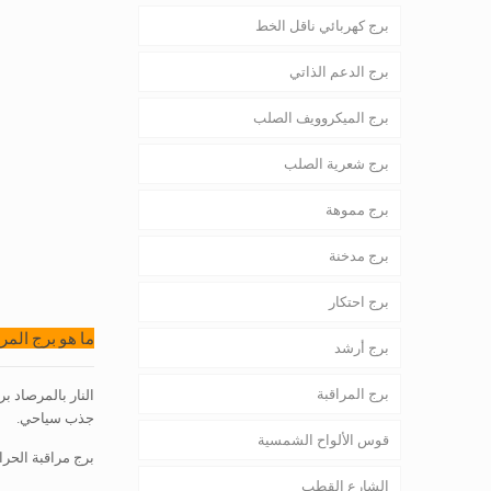
برج كهربائي ناقل الخط
برج الدعم الذاتي
برج الميكروويف الصلب
برج شعرية الصلب
برج مموهة
برج مدخنة
برج احتكار
ما هو برج المرا
برج أرشد
برج المراقبة
النار بالمرصاد ب
جذب سياحي.
قوس الألواح الشمسية
برج مراقبة الحرا
الشارع القطب