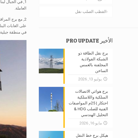
1, في الجبال لب
العاملة.
القطب الصلب نقل
2, مع برج المر
في منطقة جبلية.
الأخير PRO UPDATE
برج نقل الطاقة ذو
الشبكة الفولاذية
المجلفنة بالغمس
الساخن
يوليو 13, 2026
برج هوائي الاتصالات
السلكية واللاسلكية
احتكار | 25م المواصفات
الفنية للصلب HDG &
التحليل الهندسي
مايو 16, 2026
هيكل برج خط النقل