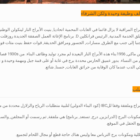
ألف وظيفة وحيدة ولكن الشرفاء
أيدي أفراد من فيلق الخدمة المدنية, الرئيس فرانكلين D. برنامج الإغ
 جنبا إلى جنب مع الطرق, مسارات, الجسور ومرافق الحديقة, قوات حفظ بنيت مئات فوق م
نصاب النار 
م من النساء. بدور عميق الحارس محددة برج في غابة أو على قمة جبل ومهمة وحيدة و 
 الدب عندما كان الوقاية من حرائق الغابات, حسنا, شائع.
صلب
دولي) لتلبية متطلبات الرياح والزلازل محددة من موقع المشروع.
مكونات البرج (الدرابزين, درج, تستعد, برنامج) هي ملفقة, ثم رسمت أو المجلفن, والسف
ع الحقل في الموقع.
لية ومكونات برج الترباس معا وليس هناك حاجة قطع أو مجال اللحام لتجميع.