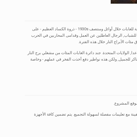
مثل العديد من أبراج المراقبة لا يزال قائما في الغابات المحمية اتحاديا, بنيت الأبراج النار لينكولن الوطنية للغابات خلال أوائل ومنتصف 1930s - ذروة الكساد العظيم - على
اثة العمل الصفقة الجديدة روزفلت للشباب, الرجال العاطلين عن العمل وقدامى المحاربين في الحرب
ئات الأبراج النار خلال هذه الفترة.
جانيس ماكي, 1956بناء هذه الأبراج النار البعيدة لم مجرد توليد وظائف البناء. من 1930s فصاعدا, الولايات المتحدة. جند دائرة الغابات المئات من مشغلي برج النار
ناكر للجميل, ولكن هذه نواطير دفع أخذت الفخر في عملهم - وخاصة
ينة مع تعليمات مفصلة لسهولة التجميع. يتم تضمين كافة الأجهزة