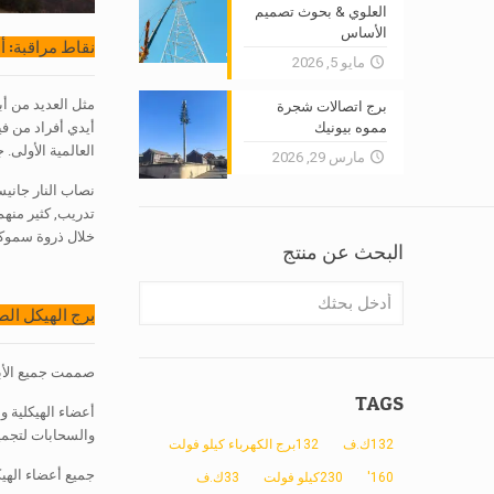
العلوي & بحوث تصميم
الأساس
نقاط مراقبة: 
مايو 5, 2026
برج اتصالات شجرة
مموه بيونيك
العالمية الأولى.
مارس 29, 2026
تدريب, كثير منه
خلال ذروة سموكي
البحث عن منتج
برج الهيكل ال
صممت جميع الأبراج وملفقة وفقا للIBC (كود البناء ال
TAGS
أعضاء الهيكلية و
والسحابات لتجمي
132ك.ف
132برج الكهرباء كيلو فولت
جميع أعضاء الهيك
160'
230كيلو فولت
33ك.ف