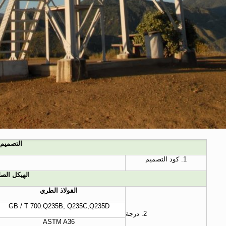
التصميم
1. كود التصميم
الهيكل الص
الفولاذ الطري
GB / T 700:Q235B, Q235C,Q235D
2. درجة
ASTM A36