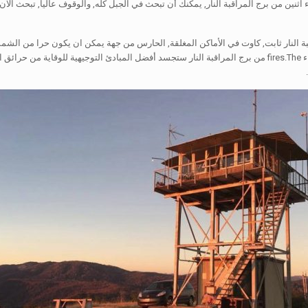
ناء اثنين من برج المراقبة النار, يمكنك أن تبحث في الجبل كله, والوقوف عاليا, تبحث ال
اقبة النار ثابت, كاوت في الأماكن المغلقة, الحارس من جهة يمكن ان يكون حرا من الش
على الغابات البناء fires.The من برج المراقبة النار ستجسد أفضل المبادئ التوجيهية للوقا