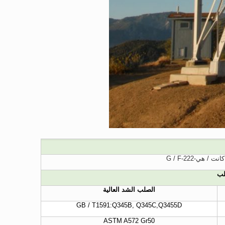
كانت / هي-222-G / F
لب
الصلب الشد العالية
GB / T1591:Q345B, Q345C,Q3455D
ASTM A572 Gr50