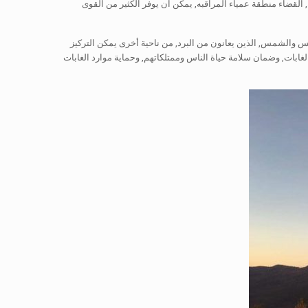
آن, القضاء منطقة عمياء المراقبه, يمكن ان يوفر الكثير من القوى
مس والشمس, الذين يعانون من البرد, من ناحية أخرى يمكن التركيز
ية من حرائق الغابات, وضمان سلامة حياة الناس وممتلكاتهم, وحماية موارد الغابات