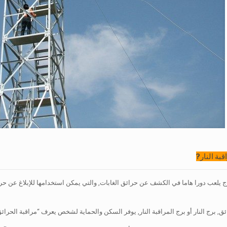
قبة النار?
رج يلعب دورا هاما في الكشف عن حرائق الغابات, والتي يمكن استخدامها للإبلاغ عن ح
ئق, برج النار أو برج المراقبة النار, يوفر السكن والحماية لشخص يعرف “مراقبة الحرائ