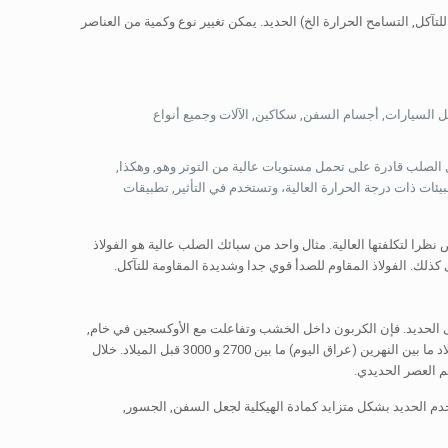
كل, التسامح الحرارة الخ) الحديد. يمكن تغيير نوع وكمية من العناصر
أكثر شيوعا وتستخدم لهياكل السيارات, أجسام السفن, سكاكين, الآلات وجميع أنواع
 التنغستن). النيكل الصلب قادرة على تحمل مستويات عالية من التوتر وهو, وهكذا,
ئات ذات درجة الحرارة العالية، وتستخدم في التأثير, تطبيقات
 في تطبيقات التخصص نظرا لتكلفتها العالية. مثال واحد من سبائك الصلب عالية هو الفولاذ
كذلك. الفولاذ المقاوم للصدأ قوي جدا وشديدة المقاومة للتآكل.
 الحديد. فإن الكربون داخل الخشب وتفاعلت مع الأوكسجين في خام,
ترك لينة, معدن الحديد القابل للطرق. صهر الحديد واستخدام الحديد لجعل بدأت الأدوات والأسلحة في بلاد ما بين النهرين (عراق اليوم) ما بين 2700 و 3000 قبل الميلاد. خلال
صاعدًا, حتى اكتشف وسيلة فعالة لإنتاج الصلب في منتصف القرن 19, وقد استخدم الحديد بشكل متزايد كمادة الهيكلية لجعل السفن, الجسور,