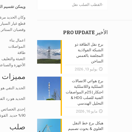
القطب الصلب نقل
ويمكن تقسيم ال
وكان الحديد مرة 
قطع غيار السيارا
وقضبان الستائر.
الأخير PRO UPDATE
اعمال بناء
برج نقل الطاقة ذو
المواصلات
الشبكة الفولاذية
طاقة
المجلفنة بالغمس
التعبئة والتغليف
الساخن
الأجهزة والصناعة
يوليو 13, 2026
مميزات
برج هوائي الاتصالات
السلكية واللاسلكية
الحديد النقي هو
احتكار | 25م المواصفات
الفنية للصلب HDG &
الحديد هو رد ال
التحليل الهندسي
إحدى الخصائص ال
مايو 16, 2026
90% حديد. القوة المغناطيسية الناتجة عن هذا الحديد هو ما يخلق القطبين الشمالي والجنوبي المغناطيسي.
هيكل برج خط النقل
صلب
العلوي & بحوث تصميم