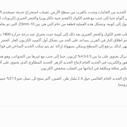
الحديد من الخامات وجدت بالقرب من سطح الأرض. تقنيات استخراج حديثة تستخدم الأفران
أكوام جنبا إلى جنب مع فحم الكوك (الفحم غنية بالكربون) والحجر الجيري (كربونات ا
ة. وتشكل هذه العملية قطعة من خام التي هي بين 10-25mm, التي ثم يخلط مع فحم الكوك والحجر الجيري.
خام 
تم اطلاق النار في الفرن, يساعد على الحد من تشكل أول أكسيد الكربون الغاز. الحج
ر, لذلك يرتفع إلى السطح ويمكن بسهولة إزالة. ثم يتم سكب الحديد الساخن في قوالب 
الخنزير الحديد لا يزال يحتوي على ما بين 3.5-4.5% كربون, جنبا إلى جنب 
بكثير شاقة ومكلفة في إنتاجها من الصلب منخفض الكربون.
في 2010, كان إن
روسيا.