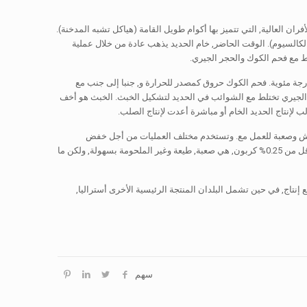
 العالية, التي تتميز بها أكوام طويل القامة (هياكل تشبه المدخنة).
لكالسيوم). الوقت الحاضر, خام الحديد يذهب عادة من خلال عملية
متكلس, وسكب فحم الكوك والحجر الجيري بعد ذلك إلى كومة حيث يحترق عند درجة حرارة 1800 درجة مئوية. فحم الكوك حروق كمصدر للحرارة و, جنبا إلى جنب مع
ر الجيري تختلط مع الشوائب في الحديد لتشكيل الخبث. الخبث هو أخف
لإنتاج الحديد الخام أو مباشرة أعدت لإنتاج الصلب.
مع غيرها من الشوائب, وهو هش وصعبة للعمل مع. وتستخدم مختلف العمليات من أجل خفض
الشوائب الفوسفور والكبريت في الحديد الخام لإنتاج الحديد الزهر. الحديد المطاوع, الذي يحتوي على أقل من 0.25% كربون, هي صعبة, طيعة وغير الملحومة بسهولة, ولكن ما
تاج الحديد الخام العالمي حول 2.4 مليار طن. الصين, أكبر منتج لل, تمثل نحو 37.5% جميع إنتاج, في حين تشمل البلدان المنتجة الرئيسية الأخرى أستراليا,
سهم