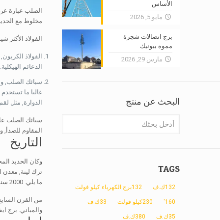
الأساس
الصلب عبارة عن س
مايو 5, 2026
مخلوط مع الحديد 
برج اتصالات شجرة
الفولاذ الأكثر شي
مموه بيونيك
مارس 29, 2026
الدعائم الهيكلية.
غالبا ما تستخدم 
البحث عن منتج
الدوارة, مثل لقم
المقاوم للصدأ, و
التاريخ
وكان الحديد الم
TAGS
ما يلي: 2000 سنوات, صهر الحديد المعرفة انتشرت شرقا إلى أوروبا وأفريقيا خلال الفترة المعروفة باسم العصر الحديدي.
132ك.ف
132برج الكهرباء كيلو فولت
160'
230كيلو فولت
33ك.ف
والمباني. برج ايفل, شيدت في 1889, وجاء باستخدام 
35ك.ف
380ك.ف