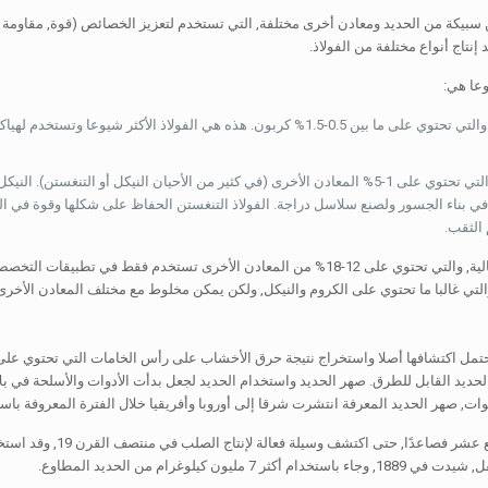
بيكة من الحديد ومعادن أخرى مختلفة, التي تستخدم لتعزيز الخصائص (قوة, مقاومة للتآ
إنتاج أنواع مختلفة من الفولاذ.
وعا هي:
الفولاذ الكربون, والتي تحتوي على ما بين 0.5-1.5% كربون. هذه هي الفولاذ ال
سبائك الصلب, والتي تحتوي على 1-5% المعادن الأخرى (في كثير من الأحيان النيكل أو
في بناء الجسور ولصنع سلاسل دراجة. الفولاذ التنغستن الحفاظ على شكلها وقوة في البي
 الثقب.
سبائك الصلب عالية, والتي تحتوي على 12-18% من المعادن الأخرى تستخدم فقط
التي غالبا ما تحتوي على الكروم والنيكل, ولكن يمكن مخلوط مع مختلف المعادن الأخرى 
حتمل اكتشافها أصلا واستخراج نتيجة حرق الأخشاب على رأس الخامات التي تحتوي على
من القرن السابع عشر ف
أكثر 7 مليون كيلوغرام من الحديد المطاوع.