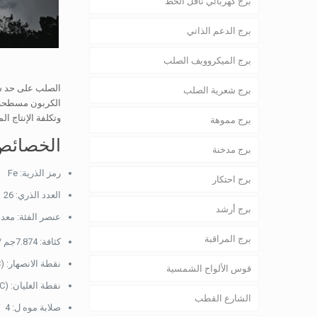
برج كهربائي ناقل الخط
برج الدعم الذاتي
برج الميكروويف الصلب
الصلب على حد سوا
برج شعرية الصلب
الكربون مسطحة, 
وتكلفة الإنتاج ا
برج مموهة
الخصائص
برج مدخنة
رمز الذرية: Fe
برج احتكار
العدد الذري: 26
برج أرشد
عنصر الفئة: معدن
برج المراقبة
كثافة: 7.874جم / سم
نقطة الانصهار: 2800F (1538° C)
قوس الألواح الشمسية
نقطة الغليان: 5182F (2862° C)
الشارع القطب
صلابة موه ل: 4