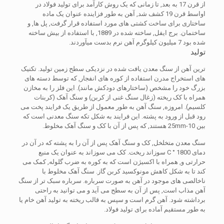
از قرن 17 به بعد, تا زمانی که یک روش کارآمد برای تولید فولاد در
اواسط قرن 19 کشف شد, آهن به طور فزاینده عنوان یک ماده
ساختاری برای ساخت کشتی های مورد استفاده قرار گرفت, پل ها, و
ساختمان. برج ایفل, ساخته شده در 1889, با استفاده از بیش ساخته
شده بود 7 میلیون کیلوگرم آهن نرم بدست میآوردند.
تولید
ترین آهن از سنگ معدن یافت شده در نزدیکی سطح زمین تولید. تکنیک
های استخراج مدرن استفاده از کوره های انفجار, که توسط دسته های
بزرگ خود را مشخص (ساختارهای دودکش مانند). این فلز را به مخازن
همراه با کک ریخته (زغال سنگ غنی از کربن) و سنگ آهک (کربنات
کلسیم). امروزه, سنگ آهن به طور معمول از طریق یک فرایند پخت می
رود قبل از ورود به پشته. این فرایند به شکل تکه سنگ معدنی است که
بین 10-25mm هستند, که پس از آن با کک و سنگ آهک مخلوط.
سنگ معدن متخلخل, کک و سنگ آهک پس از آن را به پشته که در آن در
دمای 1800 ° C سوزاند ریخت. کک می سوزاند به عنوان یک منبع
حرارتی و, همراه با اکسیژن است که به کوره به ضرب گلوله, کمک می
کند تا به شکل کاهش مونوکسید کربن گاز. سنگ آهک مخلوط با
ناخالصی های موجود در آهن به صورت سرباره. سرباره سبک تر از سنگ
آهن مذاب است, پس از آن به سطح می آید و می توانید به راحتی
برداشته شود. آهن گرم است و سپس به قالب ریخته به تولید آهن خام یا
به طور مستقیم آماده برای تولید فولاد.