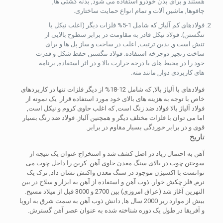
هستند و برای بدن خودرو استفاده می شود, بدنه کشتی ها,
چاقوها, ماشین آلات و تمام انواع حمایت ساختاری.
فولادهای کم آلیاژ, که شامل 1-5% فلزات دیگر (اغلب نیکل یا
تنگستن). فولاد نیکل قادر به مقاومت در برابر سطوح بالایی از
تنش است و, بدین ترتیب, اغلب در ساخت و ساز پل ها و برای
ساخت زنجیر دوچرخه استفاده. فولاد تنگستن حفظ شکل و قدرت
خود را در محیط های با درجه حرارت بالا و در اثر استفاده, برنامه
های کاربردی دوار, مانند مته.
فولادهای با آلیاژ بالا, که شامل 12-18% از دیگر فلزات تنها در کاربردهای
خاص با توجه به هزینه های بالای خود مورد استفاده قرار. یک نمونه از
فولاد آلیاژ بالا فولاد ضد زنگ است, که اغلب حاوی کروم و نیکل است,
اما می توان با فلزات مختلف دیگر و همچنین آلیاژ. فولاد ضد زنگ بسیار
قوی و در برابر خوردگی بسیار مقاوم در برابر.
تاریخ
آهن به احتمال زیاد در اصل کشف شد و استخراج عنوان یک نتیجه از
سوختن چوب در بالای سنگ معدن حاوی آهن. کربن را داخل چوب می
توانست با اکسیژن موجود در سنگ معدن واکنش نشان داد, ترک یک
نرم, فلز چکش خوار. ذوب آهن و استفاده از آهن به ابزار و سلاح در بین
النهرین آغاز شد (عراق امروزی) بین 2700 و 3000 قبل از میلاد مسیح.
بیش از موارد زیر 2000 سال ها, دانش ذوب آهن به سمت شرق به اروپا
و آفریقا در طول یک دوره شناخته شده به عنوان عصر آهن گسترش.