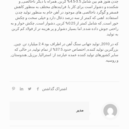
چدن هنوز هم بین شامل 3.5-4.5% کربن, همراه با دیگر ناخالصی, و
شکننده و دشوار است برای کار با. فرایندهای مختلف به منظور کاهش
فسفر و گوگرد ناخالصی های موجود در آهن خام به منظور تولید چدن
استفاده. اهنی که کمتر از سه درصد ذغال دارد و خیلی سخت و چکش
خور است, که شامل کمتر از 0.25% کربن, دشوار است, چکش خوار و به
راحتی جوش داده شده, اما بسیار دشوار و پر هزینه تر از فولاد کم کربن
به تولید.
که در 2010, تولید جهانی سنگ آهن در اطراف بود 2.4 میلیارد تن. چین,
بزرگترین تولید کننده, اختصاص حدود 37.5% از تمام تولید, در حالی که
سایر کشورهای تولید کننده عمده عبارتند از: استرالیا, برزیل, هندوستان,
و روسیه.
اشتراک گذاشتن
مدیر