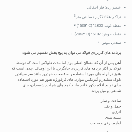
عنصر رده: فلز انتقالی
3
تراکم: 7.874گرم / سانتی متر
نقطه ذوب: 2800° F (1538° C)
نقطه جوش: 5182° F (2862° C)
سختی موس: 4
برنامه های کاربردی فولاد می توان به پنج بخش تقسیم می شود:
آهن پس از آن که مصالح اصلی بود, اما مدت طولانی است که توسط
فولاد در اکثر برنامه های کاربردی جایگزین. با این اوصاف, چدن است که
هنوز در لوله های مورد استفاده و به قطعات خودرو, مانند سر سیلندر,
بلوک سیلندر و گیربکس موارد. های فرفورژه هنوز هم مورد استفاده
برای تولید اقلام دکور خانه, مانند کمد های شراب, شمعدان، جای
شمعی, و میل پرده.
ساخت و ساز
حمل و نقل
انرژی
بسته بندی
لوازم برقی و صنعت