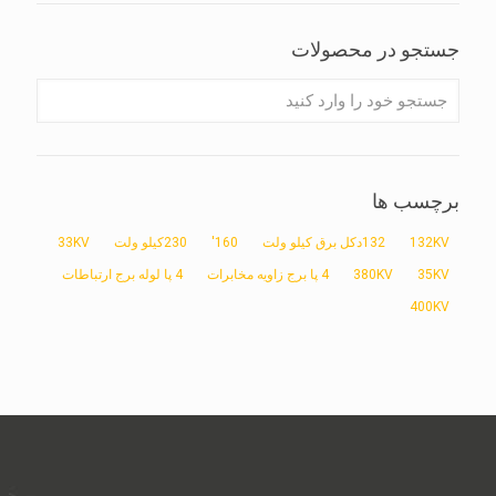
جستجو در محصولات
برچسب ها
132KV
132دکل برق کیلو ولت
160'
230کیلو ولت
33KV
35KV
380KV
4 پا برج زاویه مخابرات
4 پا لوله برج ارتباطات
400KV