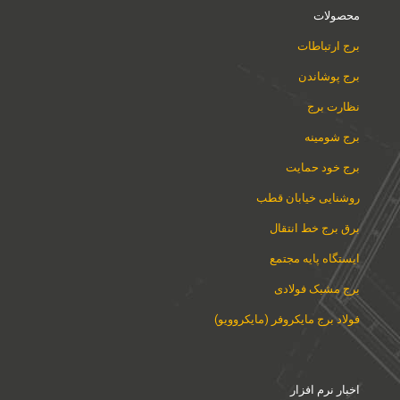
محصولات
برج ارتباطات
برج پوشاندن
نظارت برج
برج شومینه
برج خود حمایت
روشنایی خیابان قطب
برق برج خط انتقال
ایستگاه پایه مجتمع
برج مشبک فولادی
فولاد برج مایکروفر (مایکروویو)
اخبار نرم افزار