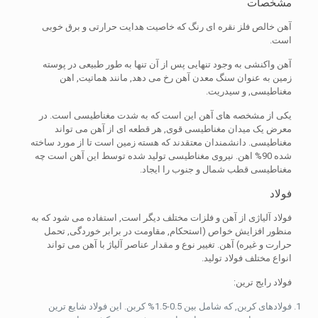
مشخصات
آهن خالص فلز نقره ای رنگ که خاصیت هدایت حرارتی و برق خوبی
است.
آهن واکنشی به وجود تنهایی پس از آن تنها به طور طبیعی در پوسته
زمین به عنوان سنگ معدن آهن رخ می دهد, مانند هماتیت, اهن
مغناطیسی, و سیدریت.
یکی از مشخصه های آهن این است که به شدت مغناطیسی است. در
معرض یک میدان مغناطیسی قوی, هر قطعه ای از آهن می تواند
مغناطیسی. دانشمندان معتقدند که هسته زمین است تا از مورد ساخته
شده 90% اهن. نیروی مغناطیسی تولید شده توسط این آهن است چه
مغناطیسی قطب شمال و جنوب را ایجاد.
فولاد
فولاد آلیاژی از آهن و فلزات مختلف دیگر است, استفاده می شود که به
منظور افزایش خواص (استحکام, مقاومت در برابر خوردگی, تحمل
حرارت و غیره) آهن. تغییر نوع و مقدار عناصر آلیاژ با آهن می تواند
انواع مختلف فولاد تولید.
فولاد رایج ترین:
فولادهای کربن, که شامل بین 0.5-1.5% کربن. این فولاد شایع ترین