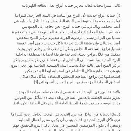
ثالثا. استراتيجيات فعالة لتعزيز حماية أبراج نقل الطاقة الكهربائية
(ا) حماية أبراج جديدة لأن البرج هو أساسا في البيئة الخارجية, كثيرا ما
تواجه مع مجموعة متنوعة من البيئة الطبيعية, درجة التآكل وأسبابه هي
أيضا مختلفة. وبالتالي, في حماية البرج, نحن بحاجة إلى الجمع بين
خصائص البيئة المحلية لاتخاذ تدابير الحماية المستهدفة. في تلوث فقيرة
نسبيا من البر الرئيسى, الرطوبة الجوية صغيرة, تركيز الملح منخفض
أيضا, وبالتالي فإن طبقة الزنك لدرجة تآكل حديد برج هي أيضا خفيفة
نسبيا, تراجع الساخنة المجلفن يمكن أن تلعب تأثير وقائي جيد, بحيث
يمكنك من خلال تراجع تعبئة الساخنة طريقة لحماية المنطقة الداخلية
للبرج الجديد. وبالنسبة إلى الساحل, ليس فقط على رطوبة كبيرة, ولكن
تركيز الملح أيضا عالية جدا, بسبب البيئة الطبيعية القاسية لها, جعل البرج
هو عرضة لظاهرة تآكل الشاملة, في استجابة لهذا الوضع يمكن
استخدامها في تراجع الساخنة المجلفن المضادة للتآكل طلاء طلاء,
لتحقيق الحماية المزدوجة من البرج لتعزيز تأثير وقائي [3].
بالإضافة الى, في اللوحة الفعلية ينبغي إيلاء الاهتمام لمراقبة الجودة,
تعزيز طبقة الجلفنة بالغمس الساخن وطلاء مضادة للتآكل بين القوتين,
وذلك لتوسيع مستمر خدمة الحياة العامة للأبراج نقل الطاقة الكهربائية.
(ثانيا) الحماية من التآكل من برج الحديد في الوقت الحاضر, نحن كثيرا ما
نرى تآكل البرج الحديدي, لذلك ينبغي أن يكون محور أعمال الحماية.
وينبغي أن يكون الموظفين المعنيين في مجال تآكل البرج للتحقيق, فهم
في الوقت المناسب من أولئك الذين تآكل الوضع الأساسي للبرج, في