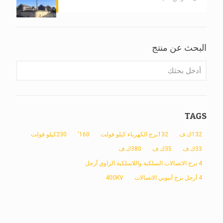
البحث عن منتج
TAGS
132ك.ف
132برج الكهرباء كيلو فولت
160'
230كيلو فولت
33ك.ف
35ك.ف
380ك.ف
4 برج الاتصالات السلكية واللاسلكية الزاوي أرجل
4 أرجل برج أنبوبي الاتصالات
400KV