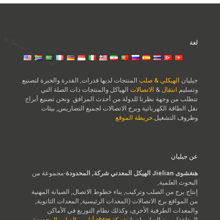
لغة
جيليان
الهيكلي & صلب
المنتجات لديها قدرات, القدرة والخبرة لتصنيع
وتسليم
انتقال
&
الاتصالات
الهياكل والمنتجات ذات الصلة التي
تتطلب من وجهة نظرنا للدولة من أحدث المرافق. ونحن تصنيع أبراج
نقل الطاقة الكهربائية وبرج الاتصالات لجميع التضاريس, بيئات
وظروف التشغيل.
خريطة الموقع
عن جيليان
هنغشوى Jielian الهيكل المعدني شركة, المحدودة
-مجموعة من
البحوث العلمية,
إنتاج برج من الصلب وتركيب, بناء خطوط الاتصال, الصيانة المهنية
من المواقع برج الاتصالات (المعدات الرئيسية, المعدات الثانوية,
والمعدات الطرفية الأخرى، وكذلك نظام التوزيع في الأماكن
المغلقة),مورد الصلب لدينا :
شركة abter أنابيب الصلب المحدودة