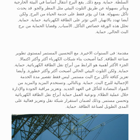
السلطة. حماية. ومع ذلك, يقع البرج انتقال أساسا في البيئة الخارجية
ويتأثر بسهولة عن طريق التلوث البيئي مثل المطر والجو. قد يحدث
تآكل بسهولة. هذا لن يؤثر فقط على خدمة الحياة من البرج, ولكن
أيضا تهدد بالانهيار, التي تؤثر على الطاقة الكهربائية. حماية. حماية,
تحلل هذه الورقة خصائص التآكل, الأسباب, وقضايا الحماية من برج
البث الحالي, حماية.
مقدمة: فى السنوات الاخيرة, مع التحسين المستمر لمستوى تطوير
صناعة الطاقة, كما أصبحت بناء شبكات الكهرباء أكثر وأكثر اكتمالا.
الجزء الأكثر أهمية هو الرابط من أبراج نقل الطاقة الكهربائية, حماية.
حماية, ولكن التلوث البيئي الحالي أصبحت أكثر وأكثر خطورة, وأيضا
تعزيز كثافة تآكل برج البث مستمر, ليس فقط تقصير مدة الخدمة
الإجمالية للبرج البث, حماية. وبالتالي, وتستخدم المزيد والمزيد من
المواد المضادة للتأكل في العهد الجديد. وتعزيز مراقبة الجودة والإدارة
خلال عملية الطلاء, ونوعية العمل حماية أبراج نقل الطاقة الكهربائية
وتحسن مستمر, وذلك لضمان استقرار شبكة نقل وتعزيز فعالية على
المدى الطويل لصناعة الطاقة. حماية.