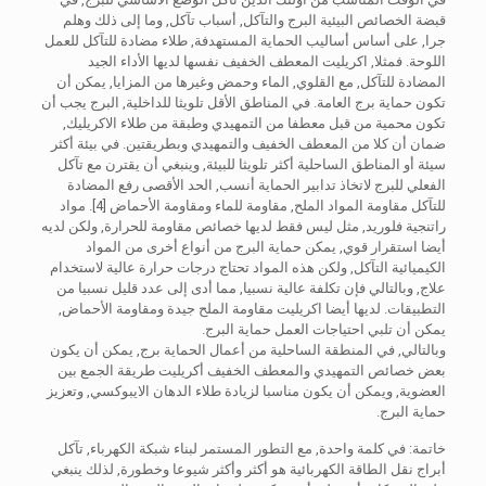
قبضة الخصائص البيئية البرج والتآكل, أسباب تآكل, وما إلى ذلك وهلم
جرا, على أساس أساليب الحماية المستهدفة, طلاء مضادة للتآكل للعمل
اللوحة. فمثلا, اكريليت المعطف الخفيف نفسها لديها الأداء الجيد
المضادة للتآكل, مع القلوي, الماء وحمض وغيرها من المزايا, يمكن أن
تكون حماية برج العامة. في المناطق الأقل تلويثا للداخلية, البرج يجب أن
تكون محمية من قبل معطفا من التمهيدي وطبقة من طلاء الاكريليك,
ضمان أن كلا من المعطف الخفيف والتمهيدي وبطريقتين. في بيئة أكثر
سيئة أو المناطق الساحلية أكثر تلويثا للبيئة, وينبغي أن يقترن مع تآكل
الفعلي للبرج لاتخاذ تدابير الحماية أنسب, الحد الأقصى رفع المضادة
للتآكل مقاومة المواد الملح, مقاومة للماء ومقاومة الأحماض [4]. مواد
راتنجية فلوريد, مثل ليس فقط لديها خصائص مقاومة للحرارة, ولكن لديه
أيضا استقرار قوي, يمكن حماية البرج من أنواع أخرى من المواد
الكيميائية التآكل, ولكن هذه المواد تحتاج درجات حرارة عالية لاستخدام
علاج, وبالتالي فإن تكلفة عالية نسبيا, مما أدى إلى عدد قليل نسبيا من
التطبيقات. لديها أيضا اكريليت مقاومة الملح جيدة ومقاومة الأحماض,
يمكن أن تلبي احتياجات العمل حماية البرج.
وبالتالي, في المنطقة الساحلية من أعمال الحماية برج, يمكن أن يكون
بعض خصائص التمهيدي والمعطف الخفيف أكريليت طريقة الجمع بين
العضوية, ويمكن أن يكون مناسبا لزيادة طلاء الدهان الايبوكسي, وتعزيز
حماية البرج.
خاتمة: في كلمة واحدة, مع التطور المستمر لبناء شبكة الكهرباء, تآكل
أبراج نقل الطاقة الكهربائية هو أكثر وأكثر شيوعا وخطورة, لذلك ينبغي