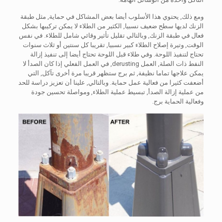
ومع ذلك, يحتوي هذا الأسلوب أيضا بعض المشاكل في حماية, مثل طبقة
الزنك لديها سطح ضعيف نسبيا, الكثير من الطلاء لا يمكن تركيبها بشكل
فعال في طبقة الزنك, وبالتالي تقليل تأثير وقائي شامل للطلاء. في نفس
الوقت, وتيرة إصلاح الطلاء كبير نسبيا, تقريبا كل سنتين أو ثلاث سنوات
تحتاج لتنفيذ اللوحة. وفي طلاء قبل اللوحة تحتاج أيضا إلى تنفيذ إزالة
النفط ذات الصلة, العمل derusting, في العمل الفعلي إذا كان الصدأ لا
يمكن علاجها تماما نظيفة, ثم برج ستظهر قريبا مرة أخرى تآكل, التي
أضعفت كثيرا من فعالية عمل حماية. وبالتالي, علينا أن تعزيز دراسة للحد
من عملية إزالة الصدأ, تبسيط عملية الطلاء, ومواصلة تحسين جودة
وفعالية الحماية برج.