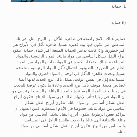
1. حماية
(ا
) حماية
حماية, هناك ملامح واضحة في ظاهرة التآكل من البرج, مثل: في تلك
المناطق التي تكون فيها بيئة فقيرة نسبيا, ظاهرة تآكل في الأبراج هي
أكثر خطورة, وإذا كانت تدابير الحماية المتبعة أكثر كمالا, حماية. تتكون
أبراج النقل بشكل أساسي من مواد مائلة, المواد الرئيسية, والمواد
المساعدة. هناك اختلافات كبيرة في المواصفات والمواد من المواد
الخام. في الظروف الطبيعية, احتمال تآكل المواد الرئيسية منخفضة
نسبيا, وتحدث ظاهرة التآكل في لوحة. , المواد قطري والمواد
المساعدة [1]. في نفس الوقت, هيكل تآكل برج الحديد لديها أيضا
خصائص معينة. موقف تآكل برج الحديد وعادة ما يكون عرضة للتحدث
في زوايا بعض المواد المساعدة والمواد المائلة. والسبب الرئيسي هو
أن المواد في زوايا تتأثر الإجهاد, لذلك فهي سهلة للإنتاج. تتكون أبراج
النقل بشكل أساسي من مواد مائلة. تتكون أبراج النقل بشكل
أساسي من مواد مائلة, خصوصا في الأيام الممطرة, فمن السهل أن
تتراكم بعض الرطوبة, تتكون أبراج النقل بشكل أساسي من مواد
مائلة. بالإضافة الى, غالبا ما يحدث ظاهرة التآكل في المسامير
والمسامير من البرج. تتكون أبراج النقل بشكل أساسي من مواد
مائلة.