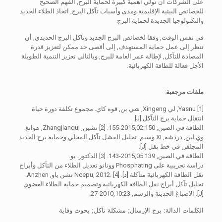
على الشركات أن نولي أهمية كبيرة لحماية البرج, الفهم الصحيح
للخصائص البيئية الإقليمية ومدى وأسباب تآكل البرج, اتخاذ الطلاء الجديد
والتكنولوجيا الجديدة لحماية البرج
في نفس الوقت, وفقا لخصائص البرج الجديد وتآكل البرج الحديدي, أن
ننظر إلى عمل حماية المستهدف, إلى أقصى حد ممكن لتعزيز قدرة
المضادة للتآكل, لإطالة عمر العامة للبرج, وبالتالي تعزيز التنمية الطويلة
الأجل فعالة للطاقة الكهربائية.
ملفات مرجعية
:
[1] Yasnu, لي Xingeng, شي بن, قوه كاي. مجموع تكلفة دورة حياة
انتقال حماية برج التآكل [J].
الطاقة في الصين, 2015,02:150-155. [2] تشين, Zhangjianqui, هوانغ
وي لين, دردشة, XI وسيم. تحليل الفشل تآكل المحلي وحماية برج الحديد
المجلفن في خط نقل [J].
الطاقة في الصين, 2015,05:139-143. [3] الدكتور. يو.
دراسة تجريبية على Phosphating وونانو تعديل الطلاء من التآكل وأبراج
نقل الطاقة الكهربائية متآكلة [د]. Ncepu, 2012. [4] تشن ياو, Anzhen.
تحليل تآكل أبراج نقل الطاقة الكهربائية وتصميم حماية الطلاء العضوي
[J]. الاصباغ الحديثة والرسم, 2010,10:23-27.
الكلمات الدالة: برج الإرسال; مشكلة تآكل; بحوث وقاية