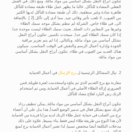
تتكون أبراج النقل بشكل أساسي من مواد مائلة. ومع ذلك, في العمل
الفعلي المضادة للتآكل, غالبا ما يظهر عمل طلاء طبقة مضادة للتآكل
ظاهرة شاذة وغير منطقية, ذلك أن طبقة مضادة للتآكل لديها الكثير
من العيوب, لا تلعب تأثير وقائي جيد, مما أدى إلى تآكل [2 ]. بالإضافة
الى, في طلاء خاص, الشركة لم تنظم بشكل موحد سمك الطلاء
وغيرها من المعايير ذات الصلة, بحيث سمك الطلاء ليست موحدة جدا.
إذا كان سمك الطلاء كبير جدا, سيحدث تكسير, تتكون أبراج النقل
بشكل أساسي من مواد مائلة. وبالتالي, إذا لم يتم تعزيز مراقبة
الجودة وإدارة أعمال الرسم والنقش في الوقت المناسب, سيكون
هناك العديد من العيوب في طلاء, تتكون أبراج النقل بشكل أساسي
من مواد مائلة.
2. تي
ال المشاكل الرئيسية ل
برج الإرسال
في أعمال الحماية
مقارنة مع برج القديم الذي تم بناؤه واستخدمت لفترة طويلة, فمن
الضروري إزالة الطلاء الأصلي في أعمال الحماية, ومن ثم استخدام
الزنك رش البارد لعلاج مضاد للتآكل.
تتكون أبراج النقل بشكل أساسي من مواد مائلة, يمكن تنظيف رذاذ
الزنك تمنع بشكل فعال في تدمير الوضع الصدأ, هذا يدل على أن أعضاء
برج من الصلب في حماية عمل طلاء الزنك لديه مزايا فريدة من الحماية.
لأن هذا النوع من طريقة طلاء ليس فقط بناء بسيط, علاوة على ذلك
مدخلات التكلفة أيضا منخفض نسبيا, لذا تعتبر أعمال الحماية برج لمنع
التآكل واحدة من الوسائل الهامة.