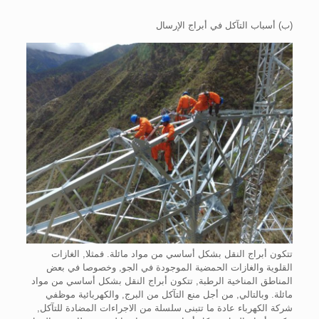
(ب) أسباب التآكل في أبراج الإرسال
تتكون أبراج النقل بشكل أساسي من مواد مائلة. فمثلا, الغازات
القلوية والغازات الحمضية الموجودة في الجو, وخصوصا في بعض
المناطق المناخية الرطبة, تتكون أبراج النقل بشكل أساسي من مواد
مائلة. وبالتالي, من أجل منع التآكل من البرج, والكهربائية موظفي
شركة الكهرباء عادة ما تتبنى سلسلة من الاجراءات المضادة للتآكل,