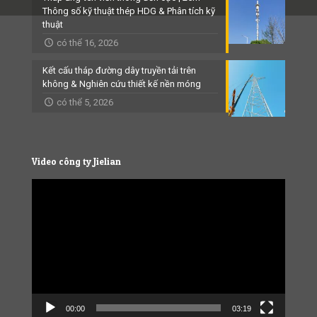
Thông số kỹ thuật thép HDG & Phân tích kỹ
thuật
có thể 16, 2026
Kết cấu tháp đường dây truyền tải trên
không & Nghiên cứu thiết kế nền móng
có thể 5, 2026
Video công ty Jielian
Video
Player
00:00
03:19