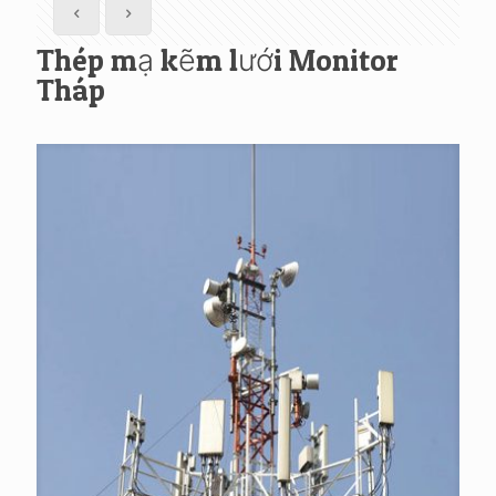
Thép mạ kẽm lưới Monitor
Tháp