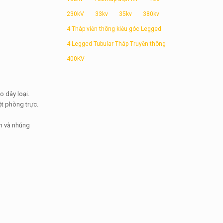
230kV
33kv
35kv
380kv
4 Tháp viễn thông kiễu góc Legged
4 Legged Tubular Tháp Truyền thông
400KV
o dây loại.
ột phòng trực.
òn và nhúng