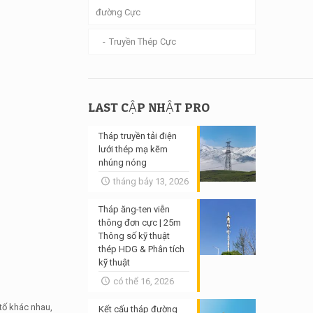
đường Cực
Truyền Thép Cực
LAST CẬP NHẬT PRO
Tháp truyền tải điện
lưới thép mạ kẽm
nhúng nóng
tháng bảy 13, 2026
Tháp ăng-ten viễn
thông đơn cực | 25m
Thông số kỹ thuật
thép HDG & Phân tích
kỹ thuật
có thể 16, 2026
 tố khác nhau,
Kết cấu tháp đường