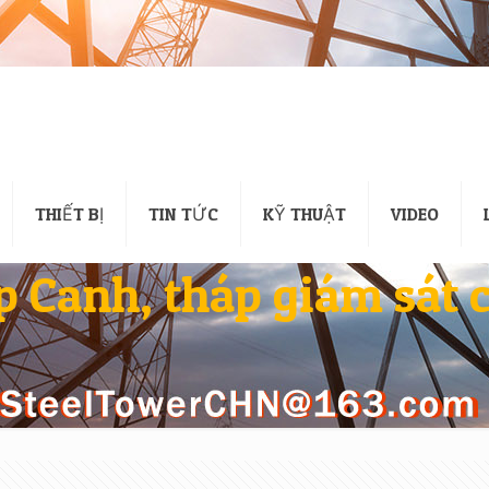
THIẾT BỊ
TIN TỨC
KỸ THUẬT
VIDEO
p Canh, tháp giám sát 