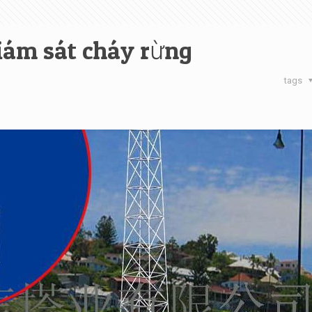
iám sát cháy rừng
tags