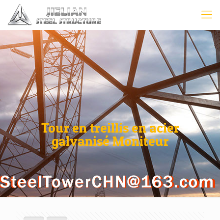
Tour en treillis en acier
galvanisé Moniteur