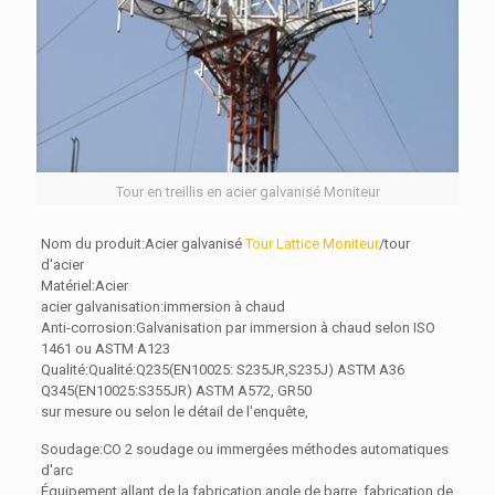
Tour en treillis en acier galvanisé Moniteur
Nom du produit:Acier galvanisé
Tour Lattice Moniteur
/tour
d'acier
Matériel:Acier
acier galvanisation:immersion à chaud
Anti-corrosion:Galvanisation par immersion à chaud selon ISO
1461 ou ASTM A123
Qualité:Qualité:Q235(EN10025: S235JR,S235J) ASTM A36
Q345(EN10025:S355JR) ASTM A572, GR50
sur mesure ou selon le détail de l'enquête,
Soudage:CO 2 soudage ou immergées méthodes automatiques
d'arc
Équipement allant de la fabrication angle de barre, fabrication de