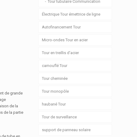
Tour tubulaire Communication
Électrique Tour émettrice de ligne
Autofinancement Tour
Micro-ondes Tour en acier
Tour en treillis d'acier
camouflé Tour
Tour cheminée
Tour monopôle
ent de grande
cage
haubané Tour
aison de la
s de la partie
Tour de surveillance
support de panneau solaire
re de tube en