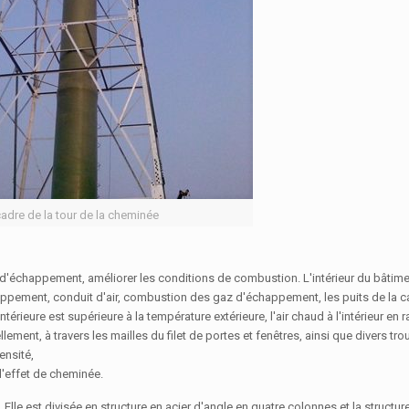
adre de la tour de la cheminée
ée d'échappement, améliorer les conditions de combustion. L'intérieur du bâtim
appement, conduit d'air, combustion des gaz d'échappement, les puits de la 
térieure est supérieure à la température extérieure, l'air chaud à l'intérieur en r
ement, à travers les mailles du filet de portes et fenêtres, ainsi que divers trou
ensité,
l'effet de cheminée.
. Elle est divisée en structure en acier d'angle en quatre colonnes et la structu