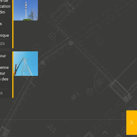
ne de
cation
25m
ns
nique
026
tour
ienne
sur
n des
26