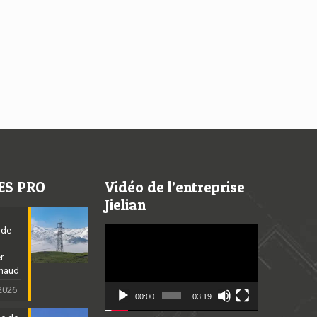
ES PRO
Vidéo de l’entreprise
Jielian
 de
Video
Player
er
chaud
 2026
00:00
03:19