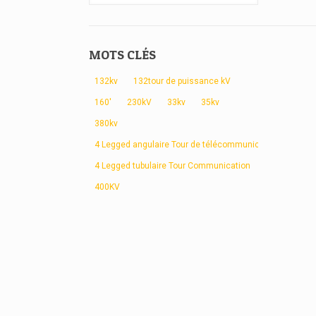
MOTS CLÉS
132kv
132tour de puissance kV
160'
230kV
33kv
35kv
380kv
4 Legged angulaire Tour de télécommunication
4 Legged tubulaire Tour Communication
400KV