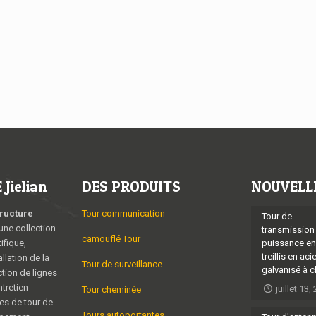
Jielian
DES PRODUITS
NOUVELL
tructure
Tour communication
Tour de
une collection
transmission
camouflé Tour
ifique,
puissance en
treillis en aci
allation de la
Tour de surveillance
galvanisé à 
ction de lignes
tretien
juillet 13,
Tour cheminée
es de tour de
Tours autoportantes