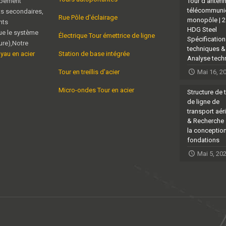
ipement
Tour d'anten
télécommuni
ts secondaires,
Rue Pôle d'éclairage
monopôle | 
nts
HDG Steel
ue le système
Électrique Tour émettrice de ligne
Spécificatio
eure),Notre
techniques &
uyau en acier
Station de base intégrée
Analyse tech
Tour en treillis d'acier
Mai 16, 2
Micro-ondes Tour en acier
Structure de 
de ligne de
transport aér
& Recherche 
la conceptio
fondations
Mai 5, 20