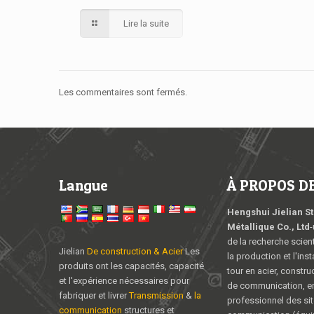
Lire la suite
Les commentaires sont fermés.
Langue
À PROPOS DE 
Hengshui Jielian S
Métallique Co., Ltd
-
de la recherche scient
Jielian
De construction & Acier
Les
la production et l'inst
produits ont les capacités, capacité
tour en acier, constru
et l'expérience nécessaires pour
de communication, en
fabriquer et livrer
Transmission
&
la
professionnel des sit
communication
structures et