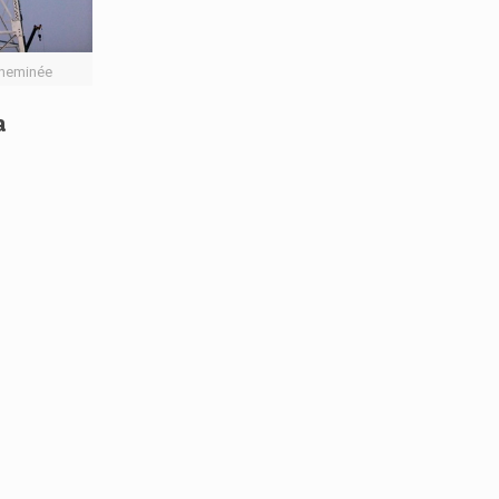
 cheminée
a