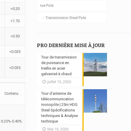
rue Pole
<0.20
Transmission Steel Pole
<1.70
<0.50
PRO DERNIÈRE MISE À JOUR
<0.035
Tour de transmission
de puissance en
<0.035
treillis en acier
galvanisé à chaud
juillet 13, 2026
Contenu
Tour d'antenne de
télécommunication
monopôle | 25m HDG
Steel Spécifications
techniques & Analyse
0.25%-0.40%
technique
Mai 16, 2026