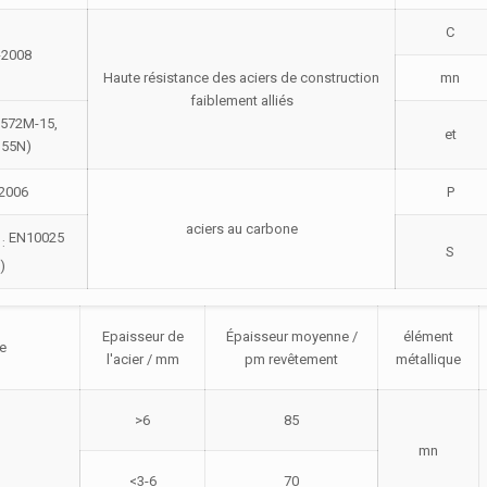
C
-2008
Haute résistance des aciers de construction
mn
faiblement alliés
572M-15,
et
355N)
-2006
P
aciers au carbone
B
EN10025
:
S
)
Epaisseur de
Épaisseur moyenne /
élément
e
l'acier / mm
pm revêtement
métallique
>6
85
mn
<3-6
70