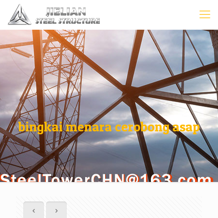
bingkai menara cerobong asap