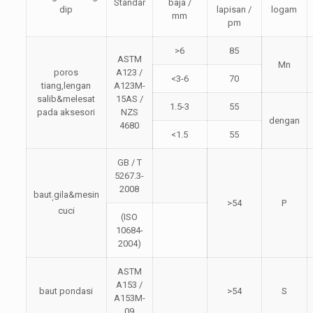
Standar
baja /
dip
lapisan /
logam
mm
pm
>6
85
ASTM
Mn
poros
A123 /
<3-6
70
tiang,lengan
A123M-
salib&melesat
15AS /
1.5-3
55
pada aksesori
NZS
dengan
4680
<1.5
55
GB / T
5267.3-
2008
baut
gila&mesin
;
>54
P
cuci
(ISO
10684-
2004)
ASTM
A153 /
baut pondasi
>54
S
A153M-
09