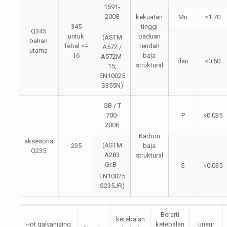
1591-
2008
kekuatan
Mn
<1.70
345
tinggi
Q345
untuk
paduan
(ASTM
bahan
Tebal <=
rendah
A572 /
utama
16
baja
A572M-
dan
<0.50
struktural
15,
EN10025
S355N)
GB / T
700-
P
<0.035
2006
Karbon
aksesoris
(ASTM
235
baja
Q235
A283
struktural
Gr.B
S
<0.035
:
EN10025
S235JR)
Berarti
ketebalan
Hot galvanizing
ketebalan
unsur