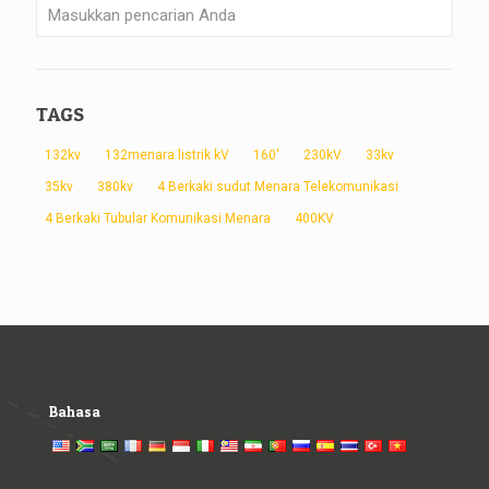
TAGS
132kv
132menara listrik kV
160'
230kV
33kv
35kv
380kv
4 Berkaki sudut Menara Telekomunikasi
4 Berkaki Tubular Komunikasi Menara
400KV
Bahasa