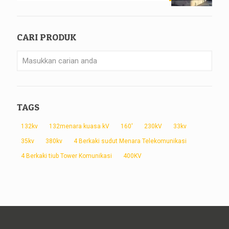
CARI PRODUK
TAGS
132kv
132menara kuasa kV
160'
230kV
33kv
35kv
380kv
4 Berkaki sudut Menara Telekomunikasi
4 Berkaki tiub Tower Komunikasi
400KV