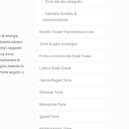
Torre del sito integrato
Tubolare Torretta di
comunicazione
Electric Tower Transmission Line
e di energia
ambiente urbano
Torre di auto-sostegno
hé i requisiti
rica sono
Forno a microonde Steel Tower
 mantenere le
golo intende la
Lattice Steel Tower
 torre angolo o
Camouflaged Torre
Chimney Torre
Monopole Torre
guyed Torre
Monitoraggio Torre