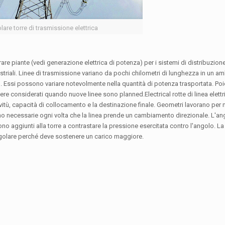
lare torre di trasmissione elettrica
are piante (vedi generazione elettrica di potenza) per i sistemi di distribuzion
dustriali. Linee di trasmissione variano da pochi chilometri di lunghezza in un 
o. Essi possono variare notevolmente nella quantità di potenza trasportata. Poic
ere considerati quando nuove linee sono planned.Electrical rotte di linea elett
vitù, capacità di collocamento e la destinazione finale. Geometri lavorano per
 sono necessarie ogni volta che la linea prende un cambiamento direzionale. L'an
 aggiunti alla torre a contrastare la pressione esercitata contro l'angolo. La
egolare perché deve sostenere un carico maggiore.