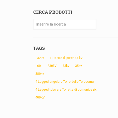
CERCA PRODOTTI
TAGS
132kv
132torre di potenza kV
160'
230kV
33kv
35kv
380kv
4 Legged angolare Torre delle Telecomunicazioni
4 Legged tubolare Torretta di comunicazione
400KV