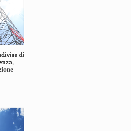
ndivise di
enza,
zione