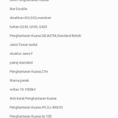
litar:Double
disahkan:ISO,SGS,memberi
bahan:Q245, Q345, Q420
Penghantaran Kuasa:GB,ASTM,Standard British
Jenis:Tower sudut
struktur:Jenis F
pakej:standard
Penghantaran Kuasa:27m
Warna:perak
voltan:10-1000kV
Anti-karat:Penghantaran Kuasa
Penghantaran Kuasa:4*LGJ-400/35
Penghantaran Kuasa:Gj-100