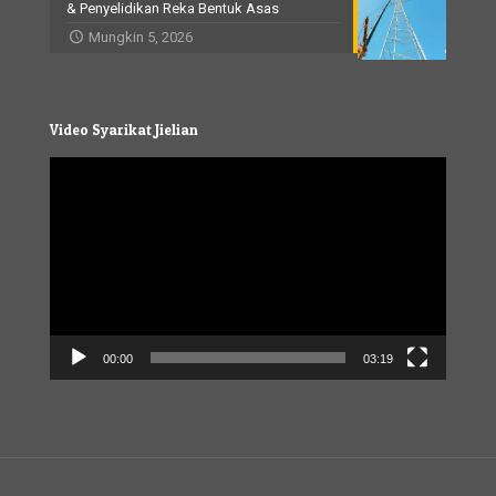
& Penyelidikan Reka Bentuk Asas
Mungkin 5, 2026
Video Syarikat Jielian
Video
Player
00:00
03:19