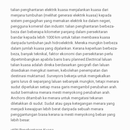
talian penghantaran elektrik kuasa menjalankan kuasa dari
menjana tumbuhan (melihat generasi elektrik kuasa) kepada
sistem pengagihan yang memakan elektrik ke dalam negeri,
pengguna komersil dan industri. talian penghantaran berbeza-
beza dari beberapa kilometer panjang dalam persekitaran
bandar kepada lebih 1000 km untuk talian membawa kuasa
daripada tumbuhan jauh hidroelektrik. Mereka mungkin berbeza
dalam jumlah kuasa yang dijalankan. Kerana keperluan berbeza-
beza, banyak teknikal, faktor ekonomi dan persekitaran perlu
dipertimbangkan apabila baris baru planned.Electrical laluan
talian kuasa adalah direka berdasarkan geografi dan laluan
disediakan mengikut isemen, kebolehan penempatan dan
destinasi muktamad. Surveyors bekerja untuk mengekalkan
garis lurus di sepanjang laluan sebanyak mungkin, tetapi menara
sudut diperlukan setiap masa garis mengambil perubahan arah.
sudut bermakna menara mesti menyokong perubahan arah.
Anchors ditambah ke menara untuk mengatasi tekanan
diletakkan di sudut. Sudut atau gaya ketegangan menara yang
menjadi kewajipan lebih berat daripada sebuah menara
penggantungan biasa kerana ia mesti menyokong beban yang
lebih besar.
utiliti:Penghantaran Kuasa