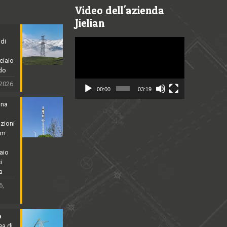
Video dell'azienda
Jielian
 di
Video
Player
cciaio
ldo
 2026
00:00
03:19
nna
zioni
5m
aio
i
a
6,
a
ea di