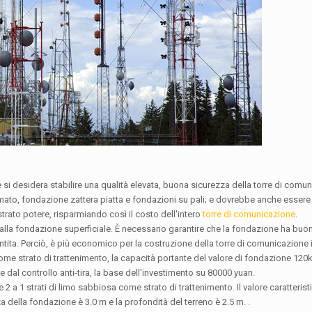
 si desidera stabilire una qualità elevata, buona sicurezza della torre di comu
mato, fondazione zattera piatta e fondazioni su pali; e dovrebbe anche essere
strato potere, risparmiando così il costo dell'intero
torre di comunicazione
.
lla fondazione superficiale. È necessario garantire che la fondazione ha buo
tita. Perciò, è più economico per la costruzione della torre di comunicazione
me strato di trattenimento, la capacità portante del valore di fondazione 120kPa
e dal controllo anti-tira, la base dell'investimento su 80000 yuan.
2 a 1 strati di limo sabbiosa come strato di trattenimento. Il valore caratteris
della fondazione è 3.0 m e la profondità del terreno è 2.5 m. .