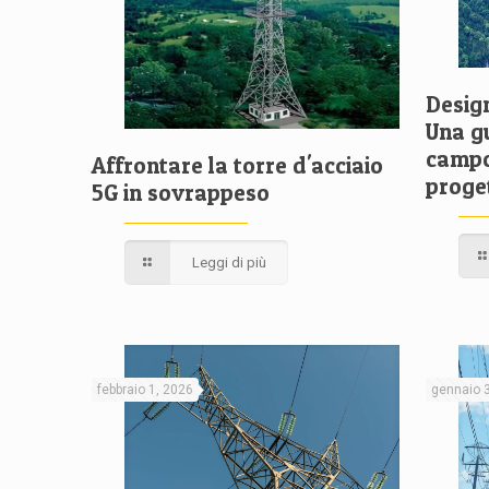
Design
Una g
campo 
Affrontare la torre d'acciaio
proge
5G in sovrappeso
Leggi di più
febbraio 1, 2026
gennaio 