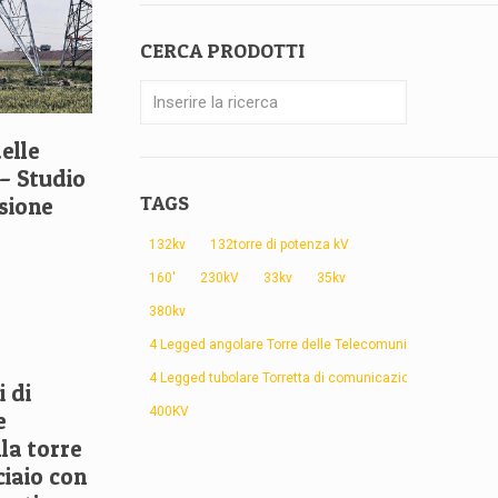
CERCA PRODOTTI
elle
 – Studio
TAGS
osione
132kv
132torre di potenza kV
160'
230kV
33kv
35kv
380kv
4 Legged angolare Torre delle Telecomunicazioni
4 Legged tubolare Torretta di comunicazione
i di
400KV
e
la torre
ciaio con