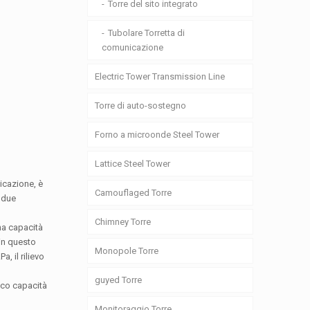
Torre del sito integrato
Tubolare Torretta di
comunicazione
Electric Tower Transmission Line
Torre di auto-sostegno
Forno a microonde Steel Tower
Lattice Steel Tower
nicazione, è
Camouflaged Torre
 due
Chimney Torre
na capacità
 in questo
Monopole Torre
, il rilievo
guyed Torre
tico capacità
Monitoraggio Torre