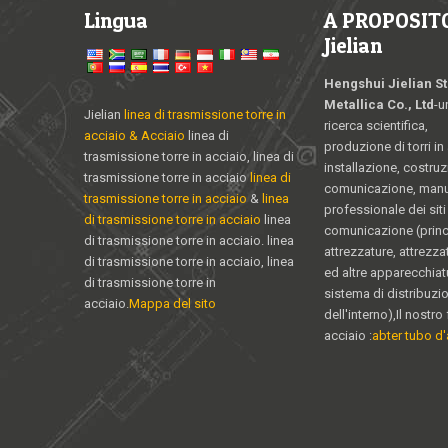
Lingua
A PROPOSITO
Jielian
Hengshui Jielian St
Metallica Co., Ltd
-u
Jielian
linea di trasmissione torre in
ricerca scientifica,
acciaio & Acciaio
linea di
produzione di torri in
trasmissione torre in acciaio, linea di
installazione, costruz
trasmissione torre in acciaio
linea di
comunicazione, man
trasmissione torre in acciaio
&
linea
professionale dei siti 
di trasmissione torre in acciaio
linea
comunicazione (princ
di trasmissione torre in acciaio. linea
attrezzature, attrezz
di trasmissione torre in acciaio, linea
ed altre apparecchiat
di trasmissione torre in
sistema di distribuzi
acciaio.
Mappa del sito
dell'interno),Il nostro 
acciaio :
abter tubo d'