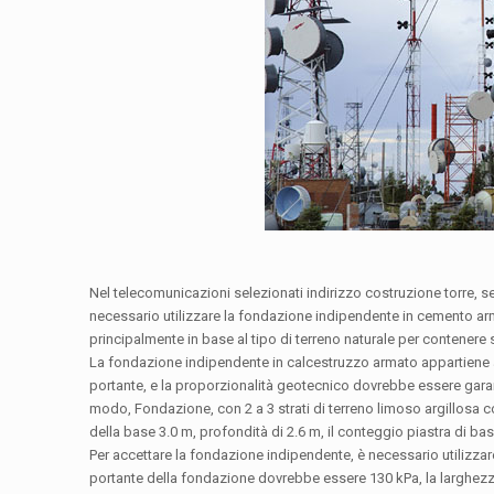
Nel telecomunicazioni selezionati indirizzo costruzione torre, se
necessario utilizzare la fondazione indipendente in cemento ar
principalmente in base al tipo di terreno naturale per contenere 
La fondazione indipendente in calcestruzzo armato appartiene a
portante, e la proporzionalità geotecnico dovrebbe essere garan
modo, Fondazione, con 2 a 3 strati di terreno limoso argillosa co
della base 3.0 m, profondità di 2.6 m, il conteggio piastra di bas
Per accettare la fondazione indipendente, è necessario utilizzare 
portante della fondazione dovrebbe essere 130 kPa, la larghezza 