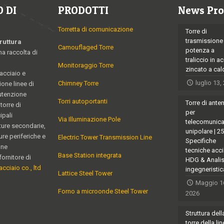
 DI
PRODOTTI
News Pro
Torretta di comunicazione
Torre di
trasmissione
ruttura
Camouflaged Torre
potenza a
na raccolta di
traliccio in a
Monitoraggio Torre
zincato a ca
 acciaio e
luglio 13,
Chimney Torre
ione linee di
utenzione
Torri autoportanti
Torre di ante
torre di
per
ipali
Via Illuminazione Pole
telecomunica
ature secondarie,
unipolare | 2
ure periferiche e
Electric Tower Transmission Line
Specifiche
one
tecniche acci
Base Station integrata
fornitore di
HDG & Analis
acciaio co., ltd
ingegneristic
Lattice Steel Tower
Maggio 1
Forno a microonde Steel Tower
2026
Struttura dell
torre della lin