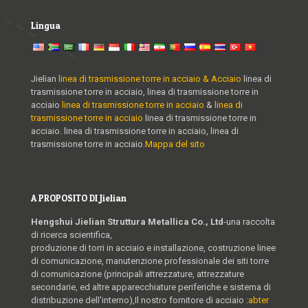
Lingua
Jielian
linea di trasmissione torre in acciaio & Acciaio
linea di
trasmissione torre in acciaio, linea di trasmissione torre in
acciaio
linea di trasmissione torre in acciaio
&
linea di
trasmissione torre in acciaio
linea di trasmissione torre in
acciaio. linea di trasmissione torre in acciaio, linea di
trasmissione torre in acciaio.
Mappa del sito
A PROPOSITO DI Jielian
Hengshui Jielian Struttura Metallica Co., Ltd
-una raccolta
di ricerca scientifica,
produzione di torri in acciaio e installazione, costruzione linee
di comunicazione, manutenzione professionale dei siti torre
di comunicazione (principali attrezzature, attrezzature
secondarie, ed altre apparecchiature periferiche e sistema di
distribuzione dell'interno),Il nostro fornitore di acciaio :
abter