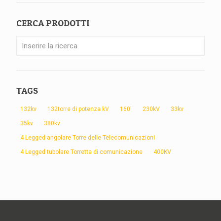
CERCA PRODOTTI
TAGS
132kv
132torre di potenza kV
160'
230kV
33kv
35kv
380kv
4 Legged angolare Torre delle Telecomunicazioni
4 Legged tubolare Torretta di comunicazione
400KV