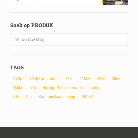
Soek op PRODUK
TAGS
132kv
132kV kragtoring
160'
230kV
33kv
35kv
380kv
4 Been Hoekige Telekommunikasie-toring
4 Been Tubular Kommunikasie toring
400KV