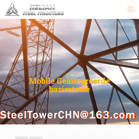
Mobile Geïntegreerde
basisstasie