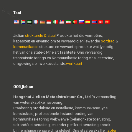
Taal
Jielian
strukturele & staal
Produkte het die vermoëns,
kapasiteit en ervaring om te vervaardig en lewer die
oordrag
&
kommunikasie
strukture en verwante produkte wat jy nodig
het van ons state-of-the art fasiliteite. Ons vervaardig
transmissie torings en Kommunikasie toring vir alle terreine,
omgewings en werktoestande.
werfkaart
OOR Jielian
Hengshui Jielian Metaalstruktuur Co., Ltd
-'n versameling
van wetenskaplike navorsing,
Staaltoring produksie en installasie, kommunikasie lyne
konstruksie, professionele instandhouding van
kommunikasie toring webwerwe (belangrikste toerusting,
sekondêre toerusting, en ander perifere toerusting asook
binnenshuise verspreiding stelsel),Ons staalverskaffer :
abter