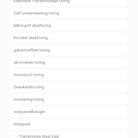
Elektriese Transmissielyn toring
Self-ondersteuning toring
Mikrogolf staaltoring
Rooster staaltoring
gekamoefleer toring
skoorsteen toring
monopool toring
Geankerde toring
monitering toring
sonpaneelbeugel
lamppaal
Transmissie staal paal