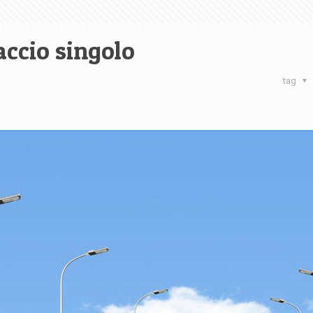
accio singolo
tag