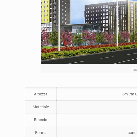
Luc
Altezza
6m 7m 8
Materiale
Braccio
Forma
conoi