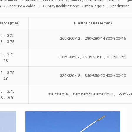
ta → Zincatura a caldo → → Spray ricalibrazione → Imballaggio → Spedizione
ssore(mm)
Piastra di base(mm)
.0 、3.25
260*260*12 、280*280*14 300*300*16
.5 、3.75
.5 、3.75
300*300*16 、320*320*18、350*350*20
4.0
.5 、3.75
320*320*18 、350*350*20 400*400*20
4.0
.5 、3.75
320*320*18、350*350*20 400*400*20 、650*650
4.0 、6-8