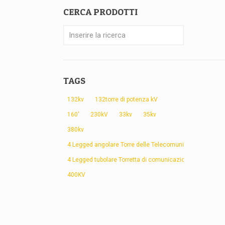
CERCA PRODOTTI
TAGS
132kv
132torre di potenza kV
160'
230kV
33kv
35kv
380kv
4 Legged angolare Torre delle Telecomunicazioni
4 Legged tubolare Torretta di comunicazione
400KV