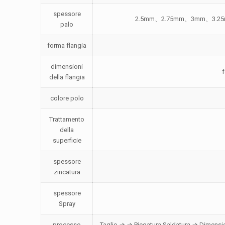
spessore
2.5mm、2.75mm、3mm、3.
palo
forma flangia
dimensioni
della flangia
colore polo
Trattamento
della
superficie
spessore
zincatura
spessore
Spray
processo
Taglio → → Piegatura Saldatura → Dimension 