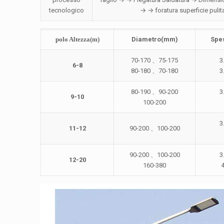
tecnologico
→ → foratura superficie puli
polo Altezza(m)
Diametro(mm)
Spe
70-170 、75-175
3
6-8
80-180 、70-180
3
80-190 、90-200
3
9-10
100-200
3
11-12
90-200 、100-200
90-200 、100-200
3
12-20
160-380