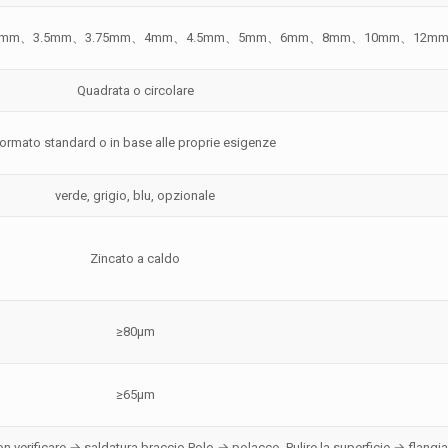
25mm、3.5mm、3.75mm、4mm、4.5mm、5mm、6mm、8mm、10mm、12m
Quadrata o circolare
formato standard o in base alle proprie esigenze
verde, grigio, blu, opzionale
Zincato a caldo
≥80μm
≥65μm
verificare → saldatura braccio Polo → polacco, Pulire la superficie → flangia