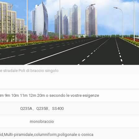
e stradale Poli di braccio singolo
m 9m 10m 11m 12m 20m o secondo le vostre esigenze
Q235A、Q235B、SS400
monobraccio
d,Multi-piramidale,columniform,poligonale o conica