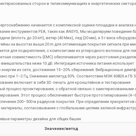
нтересованных сторон в телекоммуникациях и энергетических сектора
ергоснабжению начинается с комплексной оценки площадки и анализа н
ание инструментов FEA, таких как ANSYS, Мы моделируем поведение б
чи (вплоть до 20 кН), ветер (40 Миз), лед (20 мм), и 5 г веса оборудов
ейны на высотах выше 20 m для оптимизации покрытия сигнала при ми
ается для подкрепления, с композитами из углеродного волокна для ле
нитная совместимость (EMC) обеспечивается через расстояния разделе
 вмешательства ниже 10 дБ. Интеграция источника питания использует
энергии из сети, достижение 15–20% сбережений. Вибрационные демпф
нс при 1–2 Гц, Снижение амплитуд 30%. Соответствие МЭК 60826 и ГБ 
ование включает в себя 3D -печать для кронштейнов и тестирования
ый процесс проектирования, с обратной связью с заинтересованными 
ирования. Этот процесс обеспечивает быстрое прототипирование (4–6
спечение 200–500 м радиусов покрытия. При определении приоритетов 
 материалы, согласовывание с глобальными целями зеленой инфрастр
чевые параметры дизайна для общих башен
Значение/метод