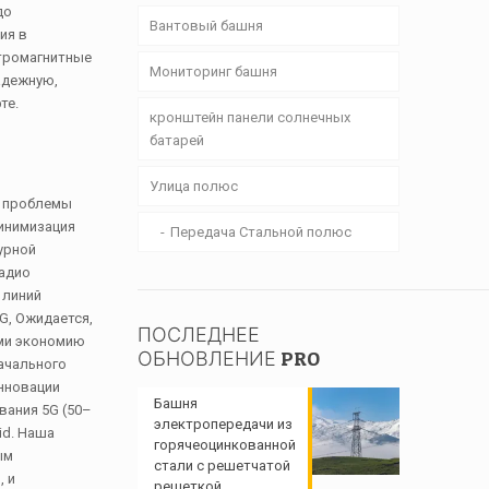
до
Вантовый башня
ия в
ктромагнитные
Мониторинг башня
адежную,
те.
кронштейн панели солнечных
батарей
Улица полюс
т проблемы
минимизация
Передача Стальной полюс
урной
Радио
 линий
G, Ожидается,
ПОСЛЕДНЕЕ
ими экономию
ОБНОВЛЕНИЕ PRO
ачального
инновации
Башня
ания 5G (50–
электропередачи из
id. Наша
горячеоцинкованной
ым
стали с решетчатой ​​
, и
решеткой