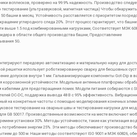
ики всплесков, проверено на 99.9% надежность. Производство следует
тестирование (ультразвуковой, магнитная частица) Чтобы обнаружит
50 башни в месяц. Устойчивость расставляется с приоритетом посред
ращение углеродного следа 20%. Этот процесс гарантирует, что башни
и выше 1.5 под комбинированными нагрузками, Соответствует МЭК 60
идера в области общего производства башни, Предоставление
ывания 5G.
нтегрируют передовую автоматизацию и материальную науку для дос
ой решетки использует роботизированную сварку для бесшовных суст
ение допусков внутри 1 мм. Гальванизирующие компоненты Got-Dip в в
для коррозионной устойчивости. Модульные антенные платформы обра
м кабелями для предотвращения помех. Модули питания собираются с 
телей DC-DC, поддержка вывода 48 В с 95% эффективность. Вибрацион
ный на конкретные частоты с помощью моделирования конечных элем
уковое тестирование на сварные швы и тестирование нагрузки для мо
5 для GB 50017. Производственные возможности на месте включают мо
ремени установки 30%. Методы устойчивости, такие как утилизация во
ть потребление энергии 25%. Эти методы обеспечивают производство б
тием до 500 м. Наши методы соответствуют ISO 9001 и МЭК 60826, обе