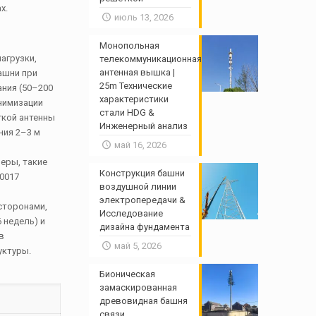
х.
июль 13, 2026
Монопольная
агрузки,
телекоммуникационная
антенная вышка |
ашни при
25m Технические
ания (50–200
характеристики
нимизации
стали HDG &
гкой антенны
Инженерный анализ
ния 2–3 м
май 16, 2026
еры, такие
Конструкция башни
50017
воздушной линии
электропередачи &
сторонами,
Исследование
 недель) и
дизайна фундамента
в
май 5, 2026
уктуры.
Бионическая
замаскированная
древовидная башня
связи