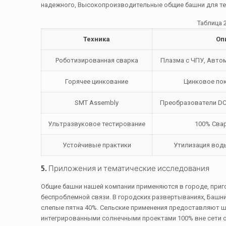
надежного, Высокопроизводительные общие башни для тел
Таблица 
Техника
Оп
Роботизированная сварка
Плазма с ЧПУ, Авто
Горячее цинкование
Цинковое пок
SMT Assembly
Преобразователи DC
Ультразвуковое тестирование
100% Сва
Устойчивые практики
Утилизация воды
5. Приложения и тематические исследования
Общие башни нашей компании применяются в городе, приго
беспроблемной связи. В городских развертываниях, Баш
слепые пятна 40%. Сельские применения предоставляют 
интегрированными солнечными проектами 100% вне сети оп