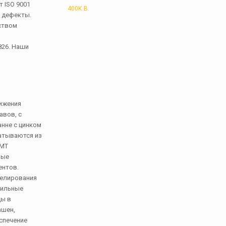
 ISO 9001
400К.В.
ь дефекты.
ством
826. Наши
тижения
авов, с
анне с цинком
батываются из
SMT
ные
ентов.
делирования
бильные
ды в
ашен,
спечение