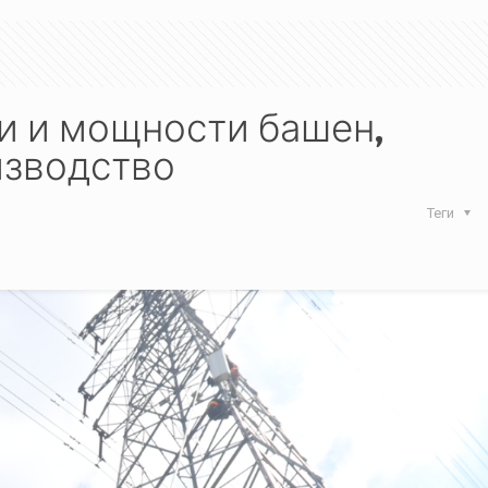
и и мощности башен,
изводство
Теги