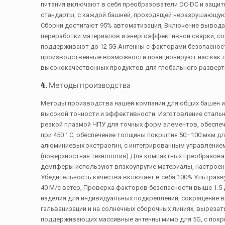
питания включают в себя преобразователи DC-DC и защитн
стандарты, с каждой башней, проходящей неразрушающую 
Сборки достигают 95% автоматизация, Включение вывода 
переработки материалов и энергоэффективной сварки, сок
поддерживают до 12 5G Антенны с факторами безопасност
производственные возможности позиционируют нас как л
высококачественных продуктов для глобального разверт
4. Методы производства
Методы производства нашей компании для общих башен и
высокой точности и эффективности. Изготовление стальн
резкой плазмой ЧПУ для точных форм элементов, обеспеч
при 450 ° C, обеспечение толщины покрытия 50–100 мкм 
алюминиевых экстраогин, с интегрированным управление
(поверхностная технология) Для компактных преобразова
демпферы используют вязкоупругие материалы, настроен
Убедительность качества включает в себя 100% Ультразв
40 М/с ветер, Проверка факторов безопасности выше 1.
изделия для индивидуальных подкреплений, сокращение в
гальванизации и на солнечных сборочных линиях, выреза
поддерживающих массивные антенны мимо для 5G, с покры