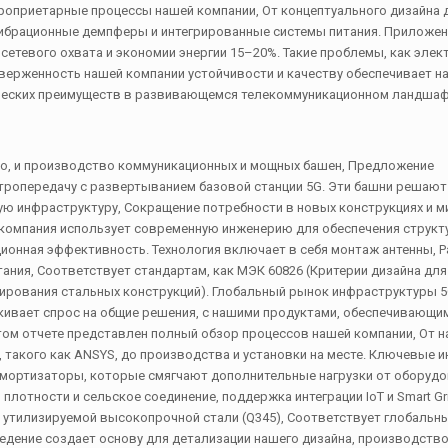
роприетарные процессы нашей компании, От концептуального дизайна 
 вибрационные демпферы и интегрированные системы питания. Приложен
сетевого охвата и экономии энергии 15–20%. Такие проблемы, как эле
верженность нашей компании устойчивости и качеству обеспечивает н
ческих преимуществ в развивающемся телекоммуникационном ландшаф
во, и производство коммуникационных и мощных башен, Предложение
ктропередачу с развертыванием базовой станции 5G. Эти башни решаю
ую инфраструктуру, Сокращение потребности в новых конструкциях и 
а компания использует современную инженерию для обеспечения структ
ционная эффективность. Технология включает в себя монтаж антенны, 
тания, Соответствует стандартам, как МЭК 60826 (Критерии дизайна для
тирования стальных конструкций). Глобальный рынок инфраструктуры 5
ркивает спрос на общие решения, с нашими продуктами, обеспечивающ
том отчете представлен полный обзор процессов нашей компании, От н
 такого как ANSYS, до производства и установки на месте. Ключевые 
ортизаторы, которые смягчают дополнительные нагрузки от оборудов
лотности и сельское соединение, поддержка интеграции IoT и Smart Gr
 утилизируемой высокопрочной стали (Q345), Соответствует глобальн
едение создает основу для детализации нашего дизайна, производство