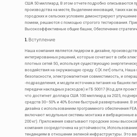
США 50 миллиард. В этом отчете подробно описываются п
производства на месте, Выделение инноваций, таких как
городских и сельских условиях демонстрируют улучшение 
помехи, решаются с помощью строгого тестирования. При
Высокоэффективные общие башни, Обеспечение стратеги
1. Вступление
Наша компания является лидером в дизайне, производст
интегрированных решений, которые сочетают в себе эле
плотных сетей 5G, используя существующую энергетическ
воздействия на окружающую среду. С [X лет] опыта, Наш
безопасности, электромагнитная совместимость, и опера
-подразделения, и модули источника питания на башнях пи
передачи накладных расходов) и ГБ 50017 (Код для проек
что достигнет доллара США 100 миллиард за 2025, подче
средств 30–50% и 40% Более быстрый развертывание. В э
дизайна с использованием программного обеспечения FEA,
включают модульные системы монтажа и вибрационные ам
200 кг). Приложения охватывают городские зоны высокой п
компания сосредоточена на устойчивости, Использование
тенденциям в отношении зеленой инфраструктуры. Это вв