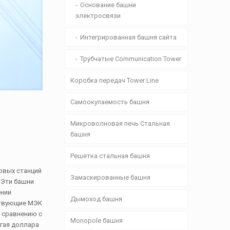
Основание башни
электросвязи
Интегрированная башня сайта
Трубчатые Communication Tower
Коробка передач Tower Line
Самоокупаемость башня
Микроволновая печь Стальная
башня
Решетка стальная башня
овых станций
Замаскированные башня
 Эти башни
ении
Дымоход башня
ствующие МЭК
о сравнению с
Monopole башня
игая доллара