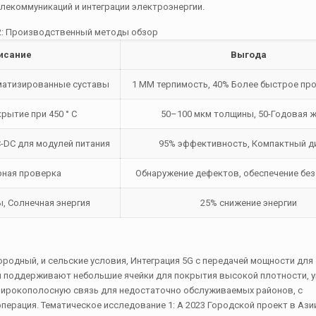
екоммуникаций и интеграции электроэнергии.
2: Производственный методы обзор
исание
Выгода
матизированные суставы
1 ММ терпимость, 40% Более быстрое пр
рытие при 450 ° C
50–100 мкм толщины, 50-Годовая 
-DC для модулей питания
95% эффективность, Компактный д
рная проверка
Обнаружение дефектов, обеспечение бе
, Солнечная энергия
25% снижение энергии
родный, и сельские условия, Интеграция 5G с передачей мощности для
ни поддерживают небольшие ячейки для покрытия высокой плотности, 
широкополосную связь для недостаточно обслуживаемых районов, с
ерация. Тематическое исследование 1: А 2023 Городской проект в Ази