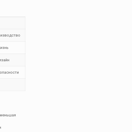
оизводство
жизнь
изайн
зопасности
уменьшая
и