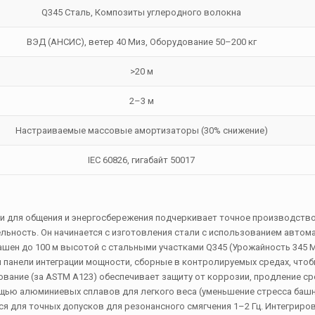
Q345 Сталь, Композиты углеродного волокна
ВЭД (АНСИС), ветер 40 Миз, Оборудование 50–200 кг
>20 м
2–3 м
Настраиваемые массовые амортизаторы (30% снижение)
IEC 60826, гигабайт 50017
 для общения и энергосбережения подчеркивает точное производство
льность. Он начинается с изготовления стали с использованием автом
ашен до 100 м высотой с стальными участками Q345 (Урожайность 345 
 панели интеграции мощности, сборные в контролируемых средах, что
ование (за ASTM A123) обеспечивает защиту от коррозии, продление с
щью алюминиевых сплавов для легкого веса (уменьшение стресса башни
 для точных допусков для резонансного смягчения 1–2 Гц. Интегриро