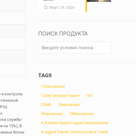
Март 29, 2026
ПОИСК ПРОДУКТА
TAGS
132киловольт
 и контроль
132кВ силовая башня
160'
атической
230кВ
33киловольт
МПа).
бы
35киловольт
380киловольт
рока службы
4 Угловая башня Legged электросвязи
 на 15%), В
4 Legged Tubular Communication Tower
ванные блоки