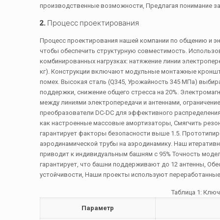
производственные возможности, Предлагая понимание заи
2. Процесс проектирования
Процесс проектирования нашей компании по общению и эн
чтобы обеспечить структурную совместимость. Использов
комбинированных нагрузках: натяжение линии электропереда
кг). Конструкции включают модульные монтажные кроншт
помех. Высокая сталь (Q345, Урожайность 345 МПа) выбир
поддержки, снижение общего стресса на 20%. Электромаг
между линиями электропередачи и антеннами, ограничение
преобразователи DC-DC для эффективного распределения 
как настроенные массовые амортизаторы, Смягчить резона
гарантирует факторы безопасности выше 1.5. Прототипир
аэродинамической трубы на аэродинамику. Наш итеративн
приводит к индивидуальным башням с 95% Точность модел
гарантирует, что башни поддерживают до 12 антенны, Обе
устойчивости, Наши проекты используют переработанные
Таблица 1: Клю
Параметр