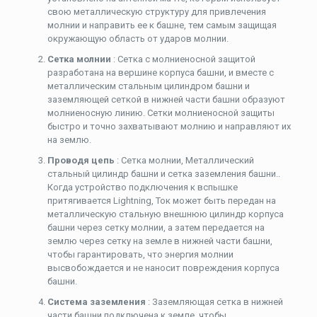
свою металлическую структуру для привлечения
молнии и направить ее к башне, тем самым защищая
окружающую область от ударов молнии.
Сетка молнии
: Сетка с молниеносной защитой
разработана на вершине корпуса башни, и вместе с
металлическим стальным цилиндром башни и
заземляющей сеткой в ​​нижней части башни образуют
молниеносную линию. Сетки молниеносной защиты
быстро и точно захватывают молнию и направляют их
на землю.
Проводя цепь
: Сетка молнии, Металлический
стальный цилиндр башни и сетка заземления башни..
Когда устройство подключения к вспышке
притягивается Lightning, Ток может быть передан на
металлическую стальную внешнюю цилиндр корпуса
башни через сетку молнии, а затем передается на
землю через сетку на земле в нижней части башни,
чтобы гарантировать, что энергия молнии
высвобождается и не наносит повреждения корпуса
башни.
Система заземления
: Заземляющая сетка в нижней
части башни подключена к земле, чтобы