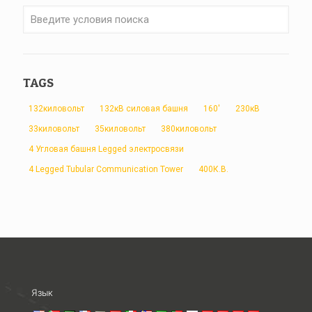
TAGS
132киловольт
132кВ силовая башня
160'
230кВ
33киловольт
35киловольт
380киловольт
4 Угловая башня Legged электросвязи
4 Legged Tubular Communication Tower
400К.В.
Язык