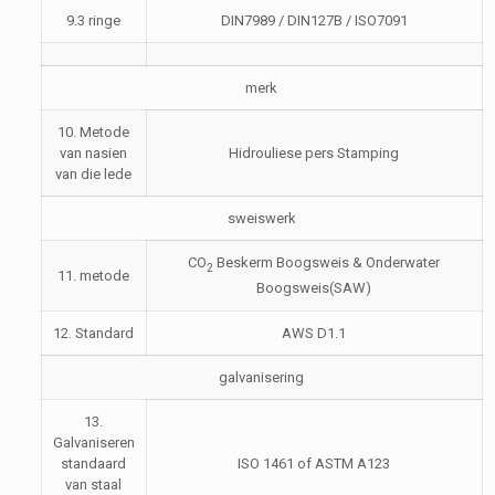
9.3 ringe
DIN7989 / DIN127B / ISO7091
merk
10. Metode
van nasien
Hidrouliese pers Stamping
van die lede
sweiswerk
CO
Beskerm Boogsweis & Onderwater
2
11. metode
Boogsweis(SAW)
12. Standard
AWS D1.1
galvanisering
13.
Galvaniseren
standaard
ISO 1461 of ASTM A123
van staal