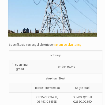
Spesifikasie van engel elektriese
transmissielyn toring
ontwerp
1. spanning
onder 500KV
graad
struktuur Steel
Hoëtreksterktestaal
Sagte staal
GB1591: Q345B,
GB700: Q235B,
Q345C,Q3455D
Q235C,Q235D