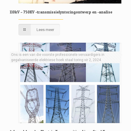
110kV – 750KV -transmissielyntoringontwerp en -analise
Lees meer
Ons is een van die voorste professionele vervaardigers in
gegalvaniseerde elektriese hoek staal toring vir 2, 2024