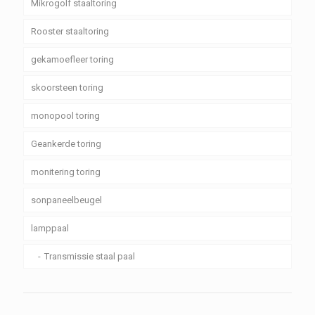
Mikrogolf staaltoring
Rooster staaltoring
gekamoefleer toring
skoorsteen toring
monopool toring
Geankerde toring
monitering toring
sonpaneelbeugel
lamppaal
Transmissie staal paal