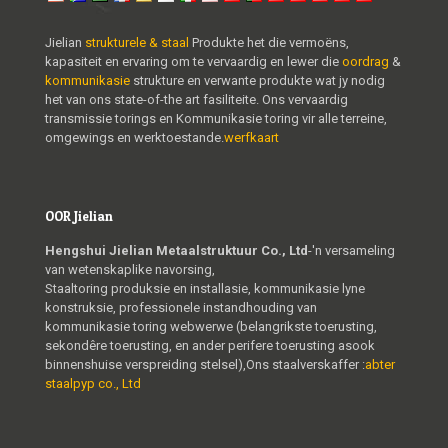
Jielian
strukturele & staal
Produkte het die vermoëns,
kapasiteit en ervaring om te vervaardig en lewer die
oordrag
&
kommunikasie
strukture en verwante produkte wat jy nodig
het van ons state-of-the art fasiliteite. Ons vervaardig
transmissie torings en Kommunikasie toring vir alle terreine,
omgewings en werktoestande.
werfkaart
OOR Jielian
Hengshui Jielian Metaalstruktuur Co., Ltd
-'n versameling
van wetenskaplike navorsing,
Staaltoring produksie en installasie, kommunikasie lyne
konstruksie, professionele instandhouding van
kommunikasie toring webwerwe (belangrikste toerusting,
sekondêre toerusting, en ander perifere toerusting asook
binnenshuise verspreiding stelsel),Ons staalverskaffer :
abter
staalpyp co., Ltd