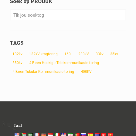
Soek op PRODUK
TAGS
132kv
132kV kragtoring
160'
230kV
33kv
35kv
380kv
4 Been Hoekige Telekommunikasie-toring
4 Been Tubular Kommunikasie toring
400KV
Taal