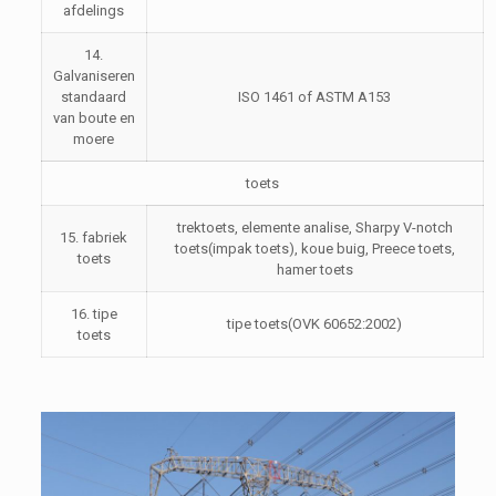
afdelings
14.
Galvaniseren
standaard
ISO 1461 of ASTM A153
van boute en
moere
toets
trektoets, elemente analise, Sharpy V-notch
15. fabriek
toets(impak toets), koue buig, Preece toets,
toets
hamer toets
16. tipe
tipe toets(OVK 60652:2002)
toets