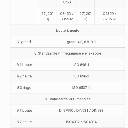
Gr50
27(-20°
Q345D /
27(-20°
Q235D /
C)
S355J2
C)
S235J2
boute & neute
7. graad
graad 4.8, 6.8, 8.8
8. Standaarde vir meganiese eienskappe
8.1 boute
ISO 898-1
8.2 neute
ISO 898-2
8.3 ringe
ISO 6507-1
9. Standaarde vir Dimensies
9.1 boute
DIN7990 / DIN931 / DIN933
9.2 neute
ISO4032 / ISO4034