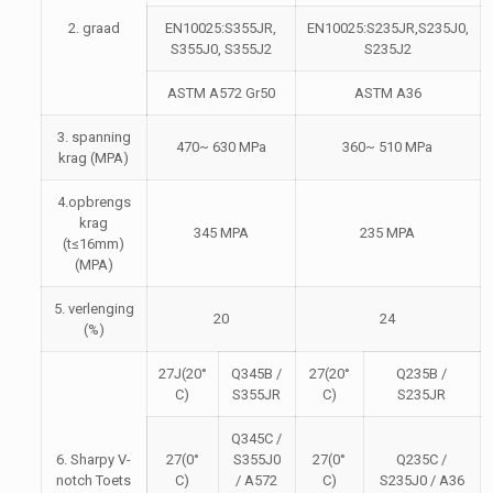
2. graad
EN10025:S355JR,
EN10025:S235JR,S235J0,
S355J0, S355J2
S235J2
ASTM A572 Gr50
ASTM A36
3. spanning
470~ 630 MPa
360~ 510 MPa
krag (MPA)
4.opbrengs
krag
345 MPA
235 MPA
(t≤16mm)
(MPA)
5. verlenging
20
24
(%)
27J(20°
Q345B /
27(20°
Q235B /
C)
S355JR
C)
S235JR
Q345C /
6. Sharpy V-
27(0°
S355J0
27(0°
Q235C /
notch Toets
C)
/ A572
C)
S235J0 / A36