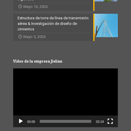
Mayo 16, 2026
Estructura de torre de línea de transmisión
aérea & Investigación de diseño de
cimientos
Mayo 5, 2026
Vídeo de la empresa Jielian
Video
Player
00:00
03:19