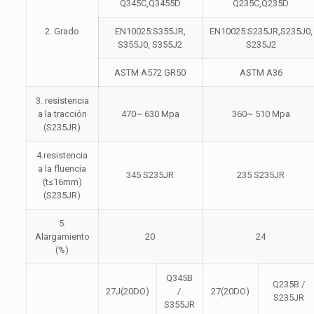
Q345C,Q3455D
Q235C,Q235D
2. Grado
EN10025:S355JR,
EN10025:S235JR,S235J0,
S355J0, S355J2
S235J2
ASTM A572 GR50
ASTM A36
3. resistencia
a la tracción
470~ 630 Mpa
360~ 510 Mpa
(S235JR)
4.resistencia
a la fluencia
345 S235JR
235 S235JR
(t≤16mm)
(S235JR)
5.
Alargamiento
20
24
(%)
Q345B
Q235B /
27J(20DO)
/
27(20DO)
S235JR
S355JR