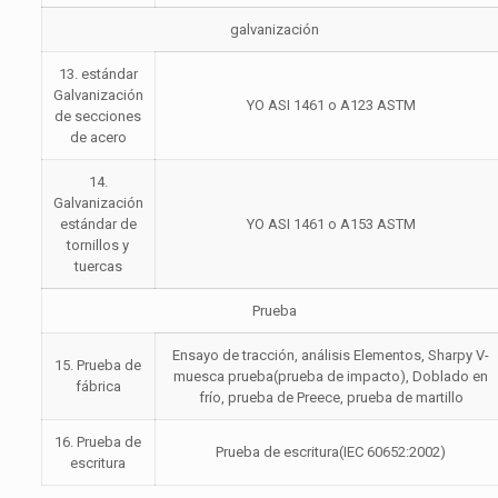
galvanización
13. estándar
Galvanización
YO ASI 1461 o A123 ASTM
de secciones
de acero
14.
Galvanización
estándar de
YO ASI 1461 o A153 ASTM
tornillos y
tuercas
Prueba
Ensayo de tracción, análisis Elementos, Sharpy V-
15. Prueba de
muesca prueba(prueba de impacto), Doblado en
fábrica
frío, prueba de Preece, prueba de martillo
16. Prueba de
Prueba de escritura(IEC 60652:2002)
escritura