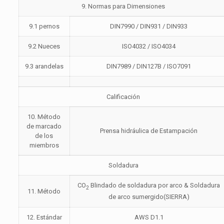
9. Normas para Dimensiones
9.1 pernos
DIN7990 / DIN931 / DIN933
9.2 Nueces
ISO4032 / ISO4034
9.3 arandelas
DIN7989 / DIN127B / ISO7091
Calificación
10. Método
de marcado
Prensa hidráulica de Estampación
de los
miembros
Soldadura
CO
Blindado de soldadura por arco & Soldadura
2
11. Método
de arco sumergido(SIERRA)
12. Estándar
AWS D1.1