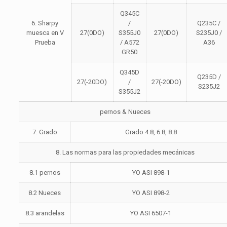
Q345C
6. Sharpy
/
Q235C /
muesca en V
27(0DO)
S355J0
27(0DO)
S235J0 /
Prueba
/ A572
A36
GR50
Q345D
Q235D /
27(-20DO)
/
27(-20DO)
S235J2
S355J2
pernos & Nueces
7. Grado
Grado 4.8, 6.8, 8.8
8. Las normas para las propiedades mecánicas
8.1 pernos
YO ASI 898-1
8.2 Nueces
YO ASI 898-2
8.3 arandelas
YO ASI 6507-1