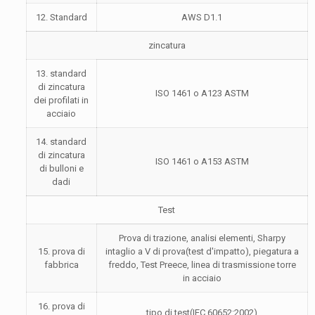
12. Standard
AWS D1.1
zincatura
13. standard
di zincatura
ISO 1461 o A123 ASTM
dei profilati in
acciaio
14. standard
di zincatura
ISO 1461 o A153 ASTM
di bulloni e
dadi
Test
Prova di trazione, analisi elementi, Sharpy
15. prova di
intaglio a V di prova(test d'impatto), piegatura a
fabbrica
freddo, Test Preece, linea di trasmissione torre
in acciaio
16. prova di
tipo di test(IEC 60652:2002)