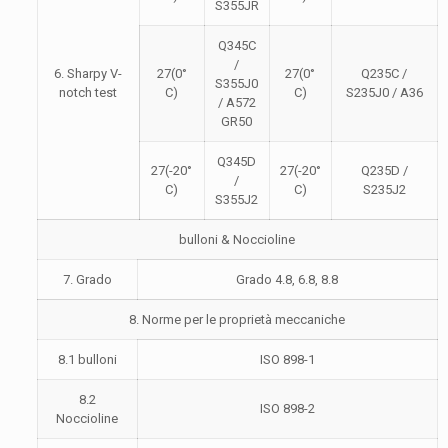
S355JR
Q345C
/
6. Sharpy V-
27(0°
27(0°
Q235C /
S355J0
notch test
C)
C)
S235J0 / A36
/ A572
GR50
Q345D
27(-20°
27(-20°
Q235D /
/
C)
C)
S235J2
S355J2
bulloni & Noccioline
7. Grado
Grado 4.8, 6.8, 8.8
8. Norme per le proprietà meccaniche
8.1 bulloni
ISO 898-1
8.2
ISO 898-2
Noccioline