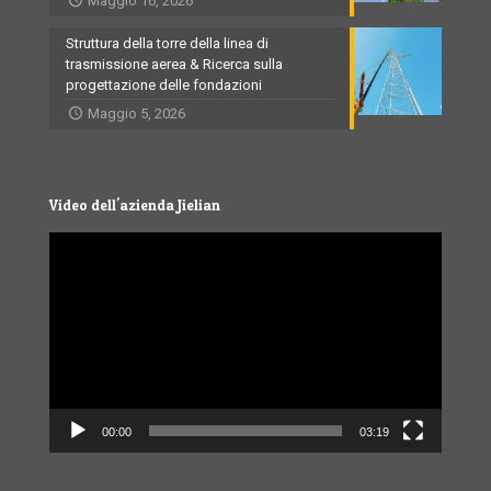
Maggio 16, 2026
Struttura della torre della linea di
trasmissione aerea & Ricerca sulla
progettazione delle fondazioni
Maggio 5, 2026
Video dell'azienda Jielian
Video
Player
00:00
03:19