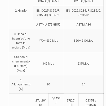
Q345C,Q3455D
Q235C,Q235D
2. Grado
EN10025:S355JR,
EN10025:S235JR,S235J0,
S355J0, S355J2
S235J2
ASTM A572 GR50
ASTM A36
3. linea di
trasmissione
470~ 630 Mpa
360~ 510 Mpa
torre in
acciaio (Mpa)
4.Carico di
snervamento
345 Mpa
235 Mpa
(t≤16mm)
(Mpa)
5.
Allungamento
20
24
(%)
Q345B
27J(20°
27(20°
Q235B /
/
C)
C)
S235JR