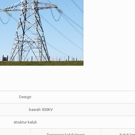
Design
bawah 500KV
struktur keluli
Tegangan keluli tinggi
Keluli l