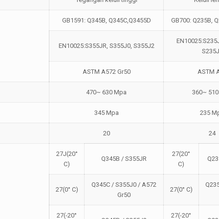
GB1591: Q345B, Q345C,Q3455D
GB700: Q235B, 
EN10025:S235J
EN10025:S355JR, S355J0, S355J2
S235
ASTM A572 Gr50
ASTM 
470~ 630 Mpa
360~ 51
345 Mpa
235 M
20
24
27J(20°
27(20°
Q345B / S355JR
Q23
C)
C)
Q345C / S355J0 / A572
Q235
27(0° C)
27(0° C)
Gr50
27(-20°
27(-20°