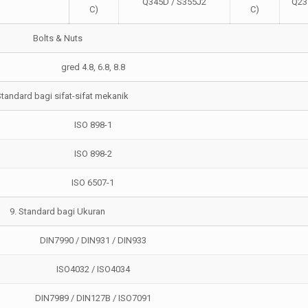
Q345D / S355J2
Q23
C)
C)
Bolts & Nuts
gred 4.8, 6.8, 8.8
Standard bagi sifat-sifat mekanik
ISO 898-1
ISO 898-2
ISO 6507-1
9. Standard bagi Ukuran
DIN7990 / DIN931 / DIN933
ISO4032 / ISO4034
DIN7989 / DIN127B / ISO7091