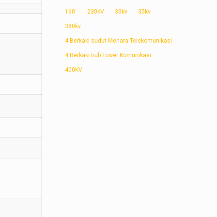
160'
230kV
33kv
35kv
380kv
4 Berkaki sudut Menara Telekomunikasi
4 Berkaki tiub Tower Komunikasi
400KV