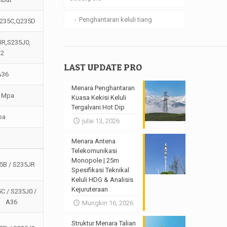
Penghantaran keluli tiang
Q235C,Q235D
R,S235J0,
J2
LAST UPDATE PRO
A36
Menara Penghantaran
0 Mpa
Kuasa Kekisi Keluli
Tergalvani Hot Dip
pa
julai 13, 2026
Menara Antena
Telekomunikasi
Monopole | 25m
5B / S235JR
Spesifikasi Teknikal
Keluli HDG & Analisis
Kejuruteraan
C / S235J0 /
A36
Mungkin 16, 2026
Struktur Menara Talian