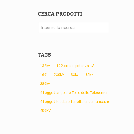
CERCA PRODOTTI
TAGS
132kv
132torre di potenza kV
160'
230kV
33kv
35kv
380kv
4 Legged angolare Torre delle Telecomunicazioni
4 Legged tubolare Torretta di comunicazione
400KV