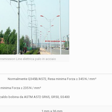
nsmission Line elettrica palo in acciaio
Normalmente Q345B/A572, Resa minima Forza ≥ 345 N / mm²
 minima Forza ≥ 235 N / mm²
 caldo bobina da ASTM A572 GR65, GR50, SS400
1 mm a 36 mm