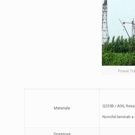
Power Tra
Q235B / A36, Resa
Materiale
Nonché laminati a
Spessore