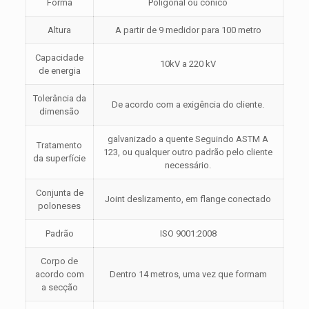
Forma
Poligonal ou cónico
Altura
A partir de 9 medidor para 100 metro
Capacidade
10kV a 220 kV
de energia
Tolerância da
De acordo com a exigência do cliente.
dimensão
galvanizado a quente Seguindo ASTM A
Tratamento
123, ou qualquer outro padrão pelo cliente
da superfície
necessário.
Conjunta de
Joint deslizamento, em flange conectado
poloneses
Padrão
ISO 9001:2008
Corpo de
acordo com
Dentro 14 metros, uma vez que formam
a secção