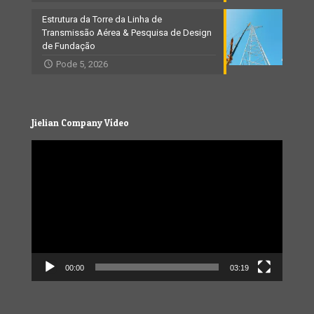
Estrutura da Torre da Linha de
Transmissão Aérea & Pesquisa de Design
de Fundação
Pode 5, 2026
Jielian Company Vídeo
Video
Player
00:00
03:19