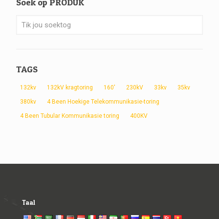
Soek op PRODUK
TAGS
132kv
132kV kragtoring
160'
230kV
33kv
35kv
380kv
4 Been Hoekige Telekommunikasie-toring
4 Been Tubular Kommunikasie toring
400KV
Taal