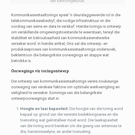
van kantoorgeboue.
Kommunikasiestaaltorings speel 'n deurslaggewende rol in die
telekommunikasiebedryf, die nodige infrastruktuur vir die
oordrag van seine en data te verskaf. Hierdie torings is ontwerp
om verskillende omgewingstoestande te weerstaan, terwyl die
stabiliteit en betroubaarheid van kommunikasienetwerke
verseker word. In hierdie artikel, Ons sal die ontwerp- en
produksieproses van kommunikasiestaaltorings ondersoek,
beklemtoon die belangrikste oorwegings en stappe wat
betrokke is.
Oorwegings vir toringontwerp
Die ontwerp van kommunikasiestaaltorings vereis noukeurige
oorweging van verskeie faktore om optimale werkverrigting en
veiligheid te verseker. Sommige van die belangrikste
ontwerpoorwegings sluit in:
Hoogte en laai kapasiteit
: Die hoogte van die toring word
bepaal op grond van die vereiste bedekkingsarea en die
toerusting wat geïnstalleer moet word. Die laaikapasiteit
van die toring word bereken om die gewig van antennas te
dra, transmissielyne, en ander toerusting.