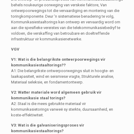
behels noukeurige oorweging van verskeie faktore, Van
ontwerpoorwegings tot die vervaardiging en montering van die
toringkomponente. Deur 'n sistematiese benadering te volg,
Kommunikasiestaaltorings kan ontwerp en vervaardig word om
aan die spesifieke vereistes van die telekommunikasiebedryf te
voldoen, die verskaffing van betroubare en doeltreffende
infrastruktuur vir kommunikasienetwerke.
VGV
V1: Wat is die belangrikste ontwerpoorwegings vir
kommunikasiestaaltorings??
A1: Die belangrikste ontwerpoorwegings sluit in hoogte- en
laaikapasiteit, wind en seismiese vragte, Strukturele analise,
Materiaal seleksie, en fondamentontwerp.
V2: Watter materiale word algemeen gebruik vir
kommunikasie staal torings?
A2: Staal is die mees gebruikte materiaal vir
kommunikasietorings vanweë sy sterkte, duursaamheid, en
koste-effektiwiteit.
V3: Wat is die galvaniseringsproses vir
kommunikasiestaaltorings?