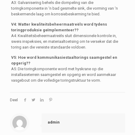
A3: Galvanisering behels die dompeling van die
toringkomponente in 'n bad gesmelte sink, die vorming van 'n
beskermende laag om korrosiebeskerming te bied.
V4: Watter kwaliteitsbeheermaatreëls word tydens
toringproduksie geïmplementeer??
A4: Kwaliteitsbeheermaatreëls sluit dimensionele kontrole in,
sweis inspeksies, en materiaaltoetsing om te verseker dat die
toring aan die vereiste standaarde voldoen.
V5: Hoe word kommunikasiestaaltorings saamgestel en
opgerig??
A5: Die toringkomponente word met hyskrane op die
installasieterrein saamgestel en opgerig en word aanmekaar
vasgebout om die volledige toringstruktuur te vorm.
Deel
admin