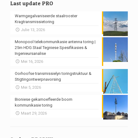
Last update PRO
Warmgegalvaniseerde staalrooster
Kragtransmissietoring
Julie 13, 2026
Monopool telekommunikasie antenna toring |
25m HDG Staal Tegniese Spesifikasies &
Ingenieursanalise
Mei 16, 2026
Oorhoofse transmissielyn toringstruktuur &
Stigtingontwerpnavorsing
Mei 5, 2026
Bioniese gekamoefleerde boom
kommunikasie toring
Maart 29, 2026