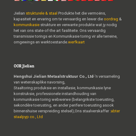
Jielian
strukturele & staal
Produkte het die vermoëns,
kapasiteit en ervaring om te vervaardig en lewer die
oordrag
&
kommunikasie
strukture en verwante produkte wat jy nodig
het van ons state-of-the art fasiliteite. Ons vervaardig
transmissie torings en Kommunikasie toring vir alle terreine,
omgewings en werktoestande.
werfkaart
OOR Jielian
Hengshui Jielian Metaalstruktuur Co., Ltd
-'n versameling
van wetenskaplike navorsing,
Staaltoring produksie en installasie, kommunikasie lyne
konstruksie, professionele instandhouding van
kommunikasie toring webwerwe (belangrikste toerusting,
sekondêre toerusting, en ander perifere toerusting asook
binnenshuise verspreiding stelsel),Ons staalverskaffer :
abter
staalpyp co., Ltd