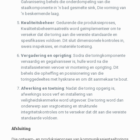
Galvanisering behels die onderdompeling van die
staalkomponente in 'n bad gesmelte sink, Die vorming van
'n beskermende laag.
Kwaliteitsbeheer
: Gedurende die produksieproses,
Kwaliteitsbeheermaatreëls word geïmplementeer om te
verseker dat die toring aan die vereiste standaarde en
spesifikasies voldoen. Dit sluit dimensionele kontroles in,
sweis inspeksies, en materiële toetsing.
Vergadering en oprigting
: Sodra die toringkomponente
vervaardig en gegalvaniseer is, hulle word na die
installasieterrein vervoer vir montering en oprigting. Dit
behels die opheffing en posisionering van die
toringgedeeltes met hyskrane en om dit aanmekaar te bout.
Afwerking en toetsing
: Nadat die toring opgerig is,
afwerkings soos verf en installering van
veiligheidskenmerke word uitgevoer. Die toring word dan
onderwerp aan vragtoetsing en strukturele
integriteitskontroles om te verseker dat dit aan die vereiste
standaarde voldoen.
Afsluiting
Die ontwerp- en produksieproses van kommunikasiestaaltorings