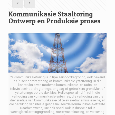
Kommunikasie Staaltoring
Ontwerp en Produksie proses
'N Kommunikasietoring is 'n tipe seinoordragtoring, ook bekend
as 'n seinoordragtoring of kommunikasie-ystertoring. In die
konstruksie van moderne kommunikasie- en radio- en
televisieseinoordragtorings, ongeag of gebruikers grondvlak of
ystertorings op die dak kies, Hulle speel almal 'n rol in die
verhoging van kommunikasie-antennas, die verhoging van die
diensradius van kommunikasie- of televisie-transmissieseine, en
die bereiking van ideale gespesialiseerde kommunikasie-effekte.
Daarbenewens, Die dak speel ook 'n dubbele rol in
weerligbeskermingsgronding, roete waarskuwing, en versiering