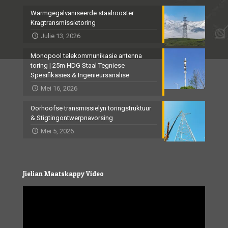
Warmgegalvaniseerde staalrooster
Kragtransmissietoring
Julie 13, 2026
Monopool telekommunikasie antenna
toring | 25m HDG Staal Tegniese
Spesifikasies & Ingenieursanalise
Mei 16, 2026
Oorhoofse transmissielyn toringstruktuur
& Stigtingontwerpnavorsing
Mei 5, 2026
Jielian Maatskappy Video
Video
Player