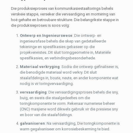
Die produksieproses van kommunikasiestaaltorings behels
verskeie stappe, verseker die vervaardiging en montering van
hoë gehalte en betroubare strukture. Die belangrikste stappe in
die produksieproses is soos volg:
Ontwerp en Ingenieurswese
: Die ontwerp- en
ingenieursfase behels die skep van gedetailleerde
tekeninge en spesifikasies gebaseer op die
projekvereistes. Dit sluit toringgeometrie in, Materiële
spesifikasies, en verbindingsbesonderhede.
Materiaal verkryging
: Sodra die ontwerp gefinaliseer is,
die benodigde materiaal word verkry. Dit sluit
staalafdelings in, boute, neute, en ander komponente wat
nodig is vir toringvervaardiging.
vervaardiging
: Die vervaardigingsproses behels die sny,
buig, en sweis die staalgedeeltes om die
toringkomponente te vorm. Rekenaar numeriese beheer
(CNC) masjiene word dikwels gebruik vir die presiese sny
en boor van die staalafdelings.
galvaniseren
: Na vervaardiging, Die toringkomponente is
warm gegalvaniseer om korrosiebeskerming te bied.