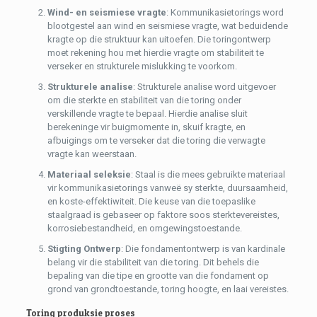
Wind- en seismiese vragte
: Kommunikasietorings word
blootgestel aan wind en seismiese vragte, wat beduidende
kragte op die struktuur kan uitoefen. Die toringontwerp
moet rekening hou met hierdie vragte om stabiliteit te
verseker en strukturele mislukking te voorkom.
Strukturele analise
: Strukturele analise word uitgevoer
om die sterkte en stabiliteit van die toring onder
verskillende vragte te bepaal. Hierdie analise sluit
berekeninge vir buigmomente in, skuif kragte, en
afbuigings om te verseker dat die toring die verwagte
vragte kan weerstaan.
Materiaal seleksie
: Staal is die mees gebruikte materiaal
vir kommunikasietorings vanweë sy sterkte, duursaamheid,
en koste-effektiwiteit. Die keuse van die toepaslike
staalgraad is gebaseer op faktore soos sterktevereistes,
korrosiebestandheid, en omgewingstoestande.
Stigting Ontwerp
: Die fondamentontwerp is van kardinale
belang vir die stabiliteit van die toring. Dit behels die
bepaling van die tipe en grootte van die fondament op
grond van grondtoestande, toring hoogte, en laai vereistes.
Toring produksie proses