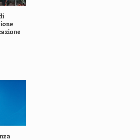
di
zione
cazione
enza