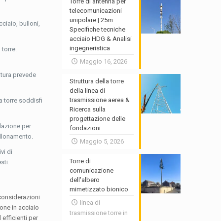
Torre di antenna per
telecomunicazioni
unipolare | 25m
cciaio, bulloni,
Specifiche tecniche
acciaio HDG & Analisi
ingegneristica
 torre.
Maggio 16, 2026
atura prevede
Struttura della torre
della linea di
trasmissione aerea &
a torre soddisfi
Ricerca sulla
progettazione delle
llazione per
fondazioni
ullonamento.
Maggio 5, 2026
vi di
Torre di
sti.
comunicazione
dell'albero
mimetizzato bionico
 considerazioni
linea di
one in acciaio
trasmissione torre in
 efficienti per