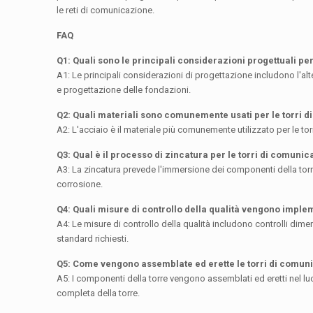
le reti di comunicazione.
FAQ
Q1: Quali sono le principali considerazioni progettuali pe
A1: Le principali considerazioni di progettazione includono l'altez
e progettazione delle fondazioni.
Q2: Quali materiali sono comunemente usati per le torri 
A2: L'acciaio è il materiale più comunemente utilizzato per le torr
Q3: Qual è il processo di zincatura per le torri di comuni
A3: La zincatura prevede l'immersione dei componenti della torr
corrosione.
Q4: Quali misure di controllo della qualità vengono imple
A4: Le misure di controllo della qualità includono controlli dimens
standard richiesti.
Q5: Come vengono assemblate ed erette le torri di comun
A5: I componenti della torre vengono assemblati ed eretti nel lu
completa della torre.