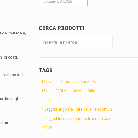
acciaio 29, 2026
CERCA PRODOTTI
e del materiale,
i di costi.
TAGS
rotezione dalla
132kv
132torre di potenza kV
160'
230kV
33kv
35kv
soddisfi gli
380kv
4 Legged angolare Torre delle Telecomunicazioni
4 Legged tubolare Torretta di comunicazione
uttura
400KV