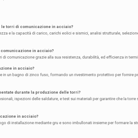
r le torri di comunicazione in acciaio?
za e la capacità di carico, carichi eolici e sismici, analisi strutturale, selezion
di comunicazione in acciaio?
i di comunicazione grazie alla sua resistenza, durabilità, ed efficienza in termin
cazione in acciaio?
e in un bagno di zinco fuso, formando un rivestimento protettivo per fornire p
mentate durante la produzione delle torri?
ionali, ispezioni delle saldature, e test sui materiali per garantire che la torre 
icazione in acciaio?
ogo di installazione mediante gru e sono imbullonati insieme per formare la str