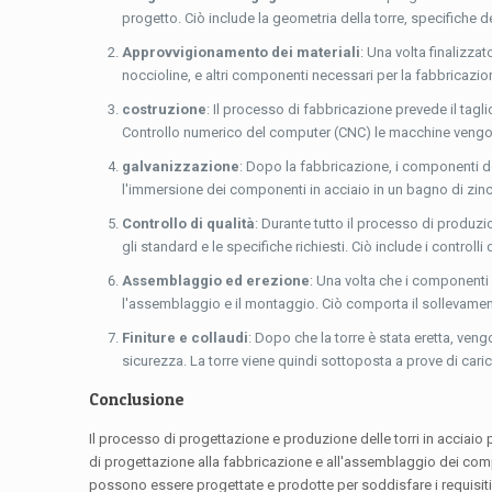
progetto. Ciò include la geometria della torre, specifiche d
Approvvigionamento dei materiali
: Una volta finalizzat
noccioline, e altri componenti necessari per la fabbricazion
costruzione
: Il processo di fabbricazione prevede il tagli
Controllo numerico del computer (CNC) le macchine vengono s
galvanizzazione
: Dopo la fabbricazione, i componenti de
l'immersione dei componenti in acciaio in un bagno di zin
Controllo di qualità
: Durante tutto il processo di produzi
gli standard e le specifiche richiesti. Ciò include i controlli
Assemblaggio ed erezione
: Una volta che i componenti d
l'assemblaggio e il montaggio. Ciò comporta il sollevamento
Finiture e collaudi
: Dopo che la torre è stata eretta, vengo
sicurezza. La torre viene quindi sottoposta a prove di carico 
Conclusione
Il processo di progettazione e produzione delle torri in acciaio
di progettazione alla fabbricazione e all'assemblaggio dei comp
possono essere progettate e prodotte per soddisfare i requisiti sp