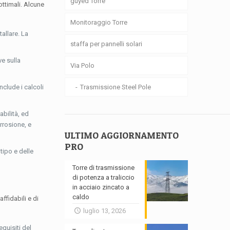
guyed Torre
ottimali. Alcune
Monitoraggio Torre
tallare. La
staffa per pannelli solari
ve sulla
Via Polo
Trasmissione Steel Pole
include i calcoli
abilità, ed
orrosione, e
ULTIMO AGGIORNAMENTO
PRO
tipo e delle
Torre di trasmissione
di potenza a traliccio
in acciaio zincato a
caldo
ffidabili e di
luglio 13, 2026
equisiti del