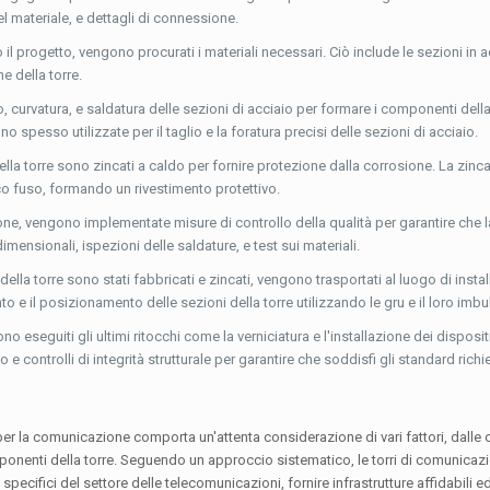
el materiale, e dettagli di connessione.
o il progetto, vengono procurati i materiali necessari. Ciò include le sezioni in a
e della torre.
o, curvatura, e saldatura delle sezioni di acciaio per formare i componenti della
pesso utilizzate per il taglio e la foratura precisi delle sezioni di acciaio.
lla torre sono zincati a caldo per fornire protezione dalla corrosione. La zinc
co fuso, formando un rivestimento protettivo.
one, vengono implementate misure di controllo della qualità per garantire che l
 dimensionali, ispezioni delle saldature, e test sui materiali.
ella torre sono stati fabbricati e zincati, vengono trasportati al luogo di insta
 e il posizionamento delle sezioni della torre utilizzando le gru e il loro imb
no eseguiti gli ultimi ritocchi come la verniciatura e l'installazione dei dispositi
e controlli di integrità strutturale per garantire che soddisfi gli standard richie
 per la comunicazione comporta un'attenta considerazione di vari fattori, dalle
onenti della torre. Seguendo un approccio sistematico, le torri di comunicazi
ecifici del settore delle telecomunicazioni, fornire infrastrutture affidabili ed