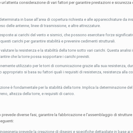
 un'attenta considerazione di vari fattori per garantire prestazioni e sicurezza 
 determinata in base all'area di copertura richiesta e alle apparecchiature da ins
eso delle antenne, linee di trasmissione, e altre attrezzature.
sposte ai carichi del vento e sismici, che possono esercitare forze significati
uesti carichi per garantire stabilità e prevenire cedimenti strutturali.
 valutare la resistenza e la stabilità della torre sotto vari carichi. Questa analisi 
rantire che la torre possa sopportare i carichi previsti.
unemente utilizzato per le torri di comunicazione grazie alla sua resistenza, dur
io appropriato si basa su fattori quali i requisiti di resistenza, resistenza alla c
azione è fondamentale per la stabilità della torre. Implica la determinazione del 
no, altezza della torre, e requisiti di carico.
 prevede diverse fasi, garantire la fabbricazione e l'assemblaggio di strutture a
seguenti:
ingegneria prevede la creazione di disegni e specifiche dettagliate in base ai r