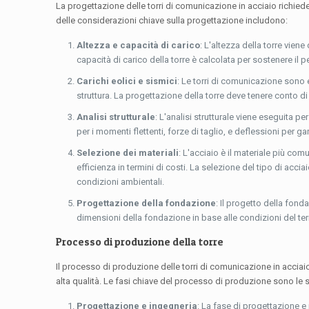
La progettazione delle torri di comunicazione in acciaio richiede
delle considerazioni chiave sulla progettazione includono:
Altezza e capacità di carico
: L'altezza della torre viene
capacità di carico della torre è calcolata per sostenere il p
Carichi eolici e sismici
: Le torri di comunicazione sono e
struttura. La progettazione della torre deve tenere conto di q
Analisi strutturale
: L'analisi strutturale viene eseguita per
per i momenti flettenti, forze di taglio, e deflessioni per ga
Selezione dei materiali
: L'acciaio è il materiale più com
efficienza in termini di costi. La selezione del tipo di accia
condizioni ambientali.
Progettazione della fondazione
: Il progetto della fond
dimensioni della fondazione in base alle condizioni del terre
Processo di produzione della torre
Il processo di produzione delle torri di comunicazione in acciaio
alta qualità. Le fasi chiave del processo di produzione sono le 
Progettazione e ingegneria
: La fase di progettazione e 