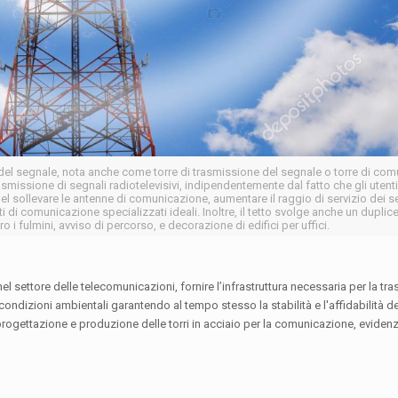
 del segnale, nota anche come torre di trasmissione del segnale o torre di com
smissione di segnali radiotelevisivi, indipendentemente dal fatto che gli utenti
o nel sollevare le antenne di comunicazione, aumentare il raggio di servizio dei s
 di comunicazione specializzati ideali. Inoltre, il tetto svolge anche un duplice
 i fulmini, avviso di percorso, e decorazione di edifici per uffici.
el settore delle telecomunicazioni, fornire l’infrastruttura necessaria per la tr
condizioni ambientali garantendo al tempo stesso la stabilità e l'affidabilità del
rogettazione e produzione delle torri in acciaio per la comunicazione, eviden