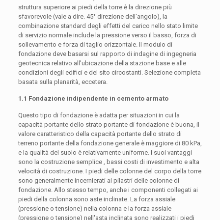
struttura superiore ai piedi della torre è la direzione più
sfavorevole (vale a dire. 45° direzione dell'angolo), la
combinazione standard degli effetti del carico nello stato limite
di servizio normale include la pressione verso il basso, forza di
sollevamento e forza di taglio orizzontale. Il modulo di
fondazione deve basarsi sul rapporto di indagine di ingegneria
geotecnica relativo all'ubicazione della stazione base e alle
condizioni degli edifici e del sito circostanti. Selezione completa
basata sulla planarità, eccetera.
1.1 Fondazione indipendente in cemento armato
Questo tipo di fondazione è adatta per situazioni in cui la
capacità portante dello strato portante di fondazione è buona, il
valore caratteristico della capacità portante dello strato di
terreno portante della fondazione generale è maggiore di 80 kPa,
e la qualità del suolo è relativamente uniforme. I suoi vantaggi
sono la costruzione semplice , bassi costi di investimento e alta
velocità di costruzione. I piedi delle colonne del corpo della torre
sono generalmente incernierati ai pilastri delle colonne di
fondazione. Allo stesso tempo, anche i componenti collegati ai
piedi della colonna sono aste inclinate. La forza assiale
(pressione o tensione) nella colonna e la forza assiale
(pressione o tensione) nell'asta inclinata sono realizzati i piedi