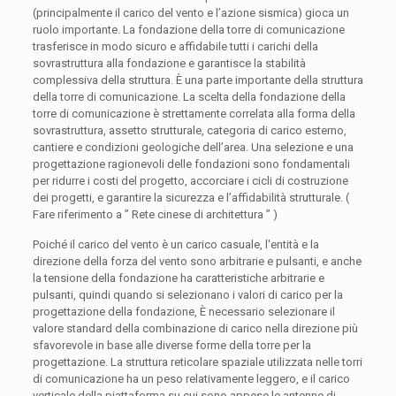
(principalmente il carico del vento e l’azione sismica) gioca un
ruolo importante. La fondazione della torre di comunicazione
trasferisce in modo sicuro e affidabile tutti i carichi della
sovrastruttura alla fondazione e garantisce la stabilità
complessiva della struttura. È una parte importante della struttura
della torre di comunicazione. La scelta della fondazione della
torre di comunicazione è strettamente correlata alla forma della
sovrastruttura, assetto strutturale, categoria di carico esterno,
cantiere e condizioni geologiche dell’area. Una selezione e una
progettazione ragionevoli delle fondazioni sono fondamentali
per ridurre i costi del progetto, accorciare i cicli di costruzione
dei progetti, e garantire la sicurezza e l’affidabilità strutturale. (
Fare riferimento a ” Rete cinese di architettura ” )
Poiché il carico del vento è un carico casuale, l'entità e la
direzione della forza del vento sono arbitrarie e pulsanti, e anche
la tensione della fondazione ha caratteristiche arbitrarie e
pulsanti, quindi quando si selezionano i valori di carico per la
progettazione della fondazione, È necessario selezionare il
valore standard della combinazione di carico nella direzione più
sfavorevole in base alle diverse forme della torre per la
progettazione. La struttura reticolare spaziale utilizzata nelle torri
di comunicazione ha un peso relativamente leggero, e il carico
verticale della piattaforma su cui sono appese le antenne di