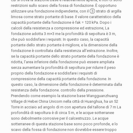
restrizioni sullo scavo della fossa di fondazione. È opportuno
utilizzare una fondazione indipendente, con il ③ strato di argilla
limosa come strato portante di base. Il valore caratteristico della
capacità portante della fondazione è fak = 120 kPa. Dopo i
calcoli della resistenza a compressione ed estrazione, La
fondazione adotta 3 m×3 me la profondità di sepoltura è 3 m,
che può soddisfare i requisiti. In questo caso, la capacità
portante dello strato portante è migliore, e la dimensione della
fondazione è controllata dalla resistenza all'estrazione. Inoltre,
se la capacità portante dello strato portante della fondazione è
ridotta, l'area inferiore della fondazione può essere ampliata
senza aumentare la profondità di sepoltura per ridurre il peso
proprio della fondazione e soddisfare i requisiti di
compressione della capacità portante della fondazione. In
questo caso, la dimensione della fondazione è determinata dalla
resistenza della fondazione. controllo della pressione.
Prendendo come esempio la stazione base Wangguanzhuang
Village di Hebei China Unicom nella città di Huanghua, ha un 52
Torre in acciaio ad angolo di m con apertura del tallone di 7 m La
profondità di sepoltura è di circa 5 m, e le acque sotterranee
sono debolmente corrosive per il calcestruzzo. Le acque
sotterranee di questa stazione base sono poco profonde, e lo
scavo della fossa di fondazione non dovrebbe essere troppo