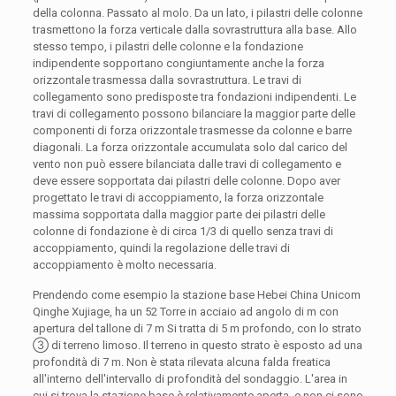
della colonna. Passato al molo. Da un lato, i pilastri delle colonne
trasmettono la forza verticale dalla sovrastruttura alla base. Allo
stesso tempo, i pilastri delle colonne e la fondazione
indipendente sopportano congiuntamente anche la forza
orizzontale trasmessa dalla sovrastruttura. Le travi di
collegamento sono predisposte tra fondazioni indipendenti. Le
travi di collegamento possono bilanciare la maggior parte delle
componenti di forza orizzontale trasmesse da colonne e barre
diagonali. La forza orizzontale accumulata solo dal carico del
vento non può essere bilanciata dalle travi di collegamento e
deve essere sopportata dai pilastri delle colonne. Dopo aver
progettato le travi di accoppiamento, la forza orizzontale
massima sopportata dalla maggior parte dei pilastri delle
colonne di fondazione è di circa 1/3 di quello senza travi di
accoppiamento, quindi la regolazione delle travi di
accoppiamento è molto necessaria.
Prendendo come esempio la stazione base Hebei China Unicom
Qinghe Xujiage, ha un 52 Torre in acciaio ad angolo di m con
apertura del tallone di 7 m Si tratta di 5 m profondo, con lo strato
③ di terreno limoso. Il terreno in questo strato è esposto ad una
profondità di 7 m. Non è stata rilevata alcuna falda freatica
all'interno dell'intervallo di profondità del sondaggio. L'area in
cui si trova la stazione base è relativamente aperta, e non ci sono