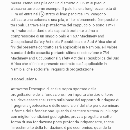
bassa. Prendi una pila con un diametro di 0.9 m ai piedi di
ciascuna torre come esempio. Il palo ha una lunghezza netta di
11m ed entra nel ⑥ strato di limo per circa 1m. Vengono
utilizzate una colonna e una pila, e il tensionamento è impostato
tra i pali. La trave e la piattaforma del cappuccio lo sono 1 m×1
m, il valore standard della capacità portante ultima a
compressione di un singolo palo è 1 637 Machinery and
Occupational Safety Act della Repubblica del Sud Africa che ai
fini del presente contratto sarà applicabile in Namibia, e il valore
standard della capacità portante ultima di estrazione è 734
Machinery and Occupational Safety Act della Repubblica del Sud
Africa che ai fini del presente contratto sarà applicabile in
Namibia, che soddisfa i requisiti di progettazione.
3 Conclusione
Attraverso l'esempio di analisi sopra riportato della
progettazione della fondazione, non importa che tipo di torre
sia, deve essere analizzato sulla base del rapporto di indagine di
ingegneria geotecnica e delle condizioni del sito per determinare
la forma della fondazione. Quando il cantiere si trova in un luogo
con migliori condizioni geologiche, prova a progettare sotto
forma di una fondazione poco profonda indipendente, anche
l'investimento della fondazione è più economico; quando la