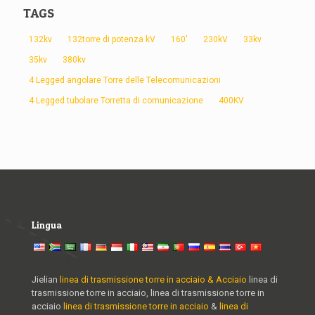
TAGS
132kv
132torre di potenza kV
160'
230kV
33kv
35kv
380kv
4 Legged angolare Torre delle Telecomunicazioni
4 Legged tubolare Torretta di comunicazione
400KV
Lingua
Jielian
linea di trasmissione torre in acciaio & Acciaio
linea di
trasmissione torre in acciaio, linea di trasmissione torre in
acciaio
linea di trasmissione torre in acciaio
&
linea di