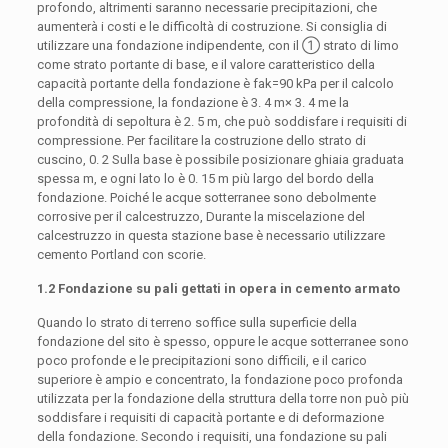
profondo, altrimenti saranno necessarie precipitazioni, che
aumenterà i costi e le difficoltà di costruzione. Si consiglia di
utilizzare una fondazione indipendente, con il ① strato di limo
come strato portante di base, e il valore caratteristico della
capacità portante della fondazione è fak=90 kPa per il calcolo
della compressione, la fondazione è 3. 4 m× 3. 4 me la
profondità di sepoltura è 2. 5 m, che può soddisfare i requisiti di
compressione. Per facilitare la costruzione dello strato di
cuscino, 0. 2 Sulla base è possibile posizionare ghiaia graduata
spessa m, e ogni lato lo è 0. 15 m più largo del bordo della
fondazione. Poiché le acque sotterranee sono debolmente
corrosive per il calcestruzzo, Durante la miscelazione del
calcestruzzo in questa stazione base è necessario utilizzare
cemento Portland con scorie.
1.2 Fondazione su pali gettati in opera in cemento armato
Quando lo strato di terreno soffice sulla superficie della
fondazione del sito è spesso, oppure le acque sotterranee sono
poco profonde e le precipitazioni sono difficili, e il carico
superiore è ampio e concentrato, la fondazione poco profonda
utilizzata per la fondazione della struttura della torre non può più
soddisfare i requisiti di capacità portante e di deformazione
della fondazione. Secondo i requisiti, una fondazione su pali