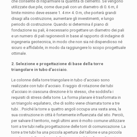
che consente di risparmiare la quantità di cemento. Se vengono
utilizzate due pile, come due pali con un diametro di 0. 6 m, il
limite minimo deve essere 1. 4 m× 4. 0 m, che porterà grandi
disagi alla costruzione, aumentare gli investimenti, e lungo
periodo di costruzione. Quando si determina il piano di
fondazione su pali, è necessario progettare un diametro dei pali
e un numero di pali ragionevoli in base al rapporto di indagine di
ingegneria geotecnica, in modo che non sia né dispendioso né
sicuro e affidabile, in modo da raggiungere lo scopo progettuale
ottimale.
2. Selezione e progettazione di base della torre
triangolare in tubo d'acciaio.
Le colonne della torre triangolare in tubo d'acciaio sono
realizzate con tubi d'acciaio. Il raggio di rotazione dei tubi
d'acciaio in ciascuna direzione è lo stesso, che soddisfa i
requisiti di stress della torre. La forma planare è trasformata in
un triangolo equilatero, che di solito viene chiamata torre a tre
tubi. . Poiché la torre a quattro angoli occupa una vasta area, la
sua costruzione in città è fortemente influenzata dal sito. Perciò,
per salvare il territorio, negli ultimi anni è molto comune utilizzare
torri a tre tubi nella progettazione delle torri di comunicazione. La
torre a tre tubi ha una piccola apertura del tallone e una piccola