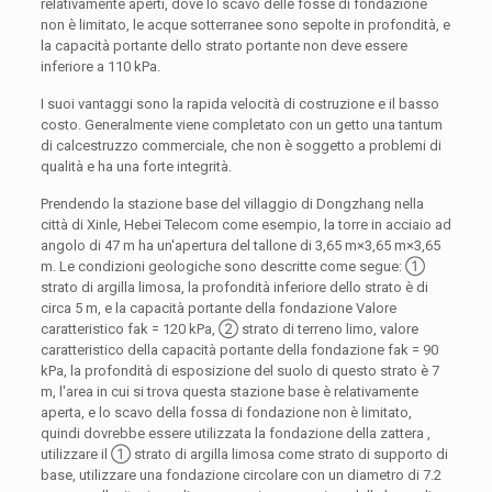
relativamente aperti, dove lo scavo delle fosse di fondazione
non è limitato, le acque sotterranee sono sepolte in profondità, e
la capacità portante dello strato portante non deve essere
inferiore a 110 kPa.
I suoi vantaggi sono la rapida velocità di costruzione e il basso
costo. Generalmente viene completato con un getto una tantum
di calcestruzzo commerciale, che non è soggetto a problemi di
qualità e ha una forte integrità.
Prendendo la stazione base del villaggio di Dongzhang nella
città di Xinle, Hebei Telecom come esempio, la torre in acciaio ad
angolo di 47 m ha un'apertura del tallone di 3,65 m×3,65 m×3,65
m. Le condizioni geologiche sono descritte come segue: ①
strato di argilla limosa, la profondità inferiore dello strato è di
circa 5 m, e la capacità portante della fondazione Valore
caratteristico fak = 120 kPa, ② strato di terreno limo, valore
caratteristico della capacità portante della fondazione fak = 90
kPa, la profondità di esposizione del suolo di questo strato è 7
m, l'area in cui si trova questa stazione base è relativamente
aperta, e lo scavo della fossa di fondazione non è limitato,
quindi dovrebbe essere utilizzata la fondazione della zattera ,
utilizzare il ① strato di argilla limosa come strato di supporto di
base, utilizzare una fondazione circolare con un diametro di 7.2