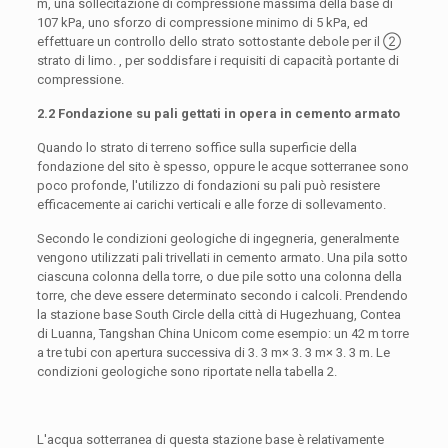
m, una sollecitazione di compressione massima della base di
107 kPa, uno sforzo di compressione minimo di 5 kPa, ed
effettuare un controllo dello strato sottostante debole per il ②
strato di limo. , per soddisfare i requisiti di capacità portante di
compressione.
2.2 Fondazione su pali gettati in opera in cemento armato
Quando lo strato di terreno soffice sulla superficie della
fondazione del sito è spesso, oppure le acque sotterranee sono
poco profonde, l'utilizzo di fondazioni su pali può resistere
efficacemente ai carichi verticali e alle forze di sollevamento.
Secondo le condizioni geologiche di ingegneria, generalmente
vengono utilizzati pali trivellati in cemento armato. Una pila sotto
ciascuna colonna della torre, o due pile sotto una colonna della
torre, che deve essere determinato secondo i calcoli. Prendendo
la stazione base South Circle della città di Hugezhuang, Contea
di Luanna, Tangshan China Unicom come esempio: un 42 m torre
a tre tubi con apertura successiva di 3. 3 m× 3. 3 m× 3. 3 m. Le
condizioni geologiche sono riportate nella tabella 2.
L'acqua sotterranea di questa stazione base è relativamente